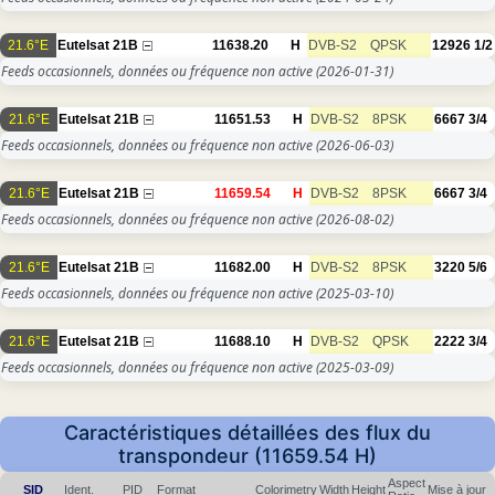
21.6°E
Eutelsat 21B
11638.20
H
DVB-S2
QPSK
12926
1/2
Feeds occasionnels, données ou fréquence non active
(2026-01-31)
21.6°E
Eutelsat 21B
11651.53
H
DVB-S2
8PSK
6667
3/4
Feeds occasionnels, données ou fréquence non active
(2026-06-03)
21.6°E
Eutelsat 21B
11659.54
H
DVB-S2
8PSK
6667
3/4
Feeds occasionnels, données ou fréquence non active
(2026-08-02)
21.6°E
Eutelsat 21B
11682.00
H
DVB-S2
8PSK
3220
5/6
Feeds occasionnels, données ou fréquence non active
(2025-03-10)
21.6°E
Eutelsat 21B
11688.10
H
DVB-S2
QPSK
2222
3/4
Feeds occasionnels, données ou fréquence non active
(2025-03-09)
Caractéristiques détaillées des flux du
transpondeur (11659.54 H)
Aspect
SID
Ident.
PID
Format
Colorimetry
Width
Height
Mise à jour