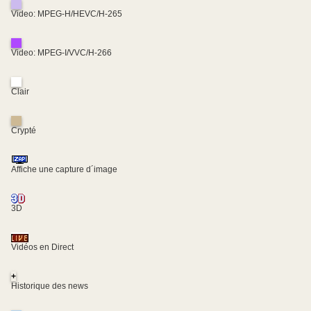
Video: MPEG-H/HEVC/H-265
Video: MPEG-I/VVC/H-266
Clair
Crypté
Affiche une capture d´image
3D
Vidéos en Direct
+
Historique des news