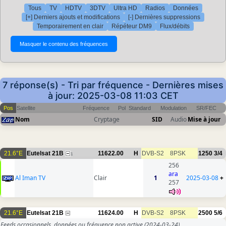
Tous
TV
HDTV
3DTV
Ultra HD
Radios
Données
[+] Derniers ajouts et modifications
[-] Dernières suppressions
Temporairement en clair
Répéteur DM9
Flux/débits
7 réponse(s) - Tri par fréquence - Dernières mises
à jour: 2025-03-08 11:03 CET
Pos
Satellite
Fréquence
Pol
Standard
Modulation
SR/FEC
Nom
Cryptage
SID
Audio
Mise à jour
21.6°E
Eutelsat 21B
11622.00
H
DVB-S2
8PSK
1250
3/4
1
256
ara
Al Iman TV
Clair
1
2025-03-08
+
257
21.6°E
Eutelsat 21B
11624.00
H
DVB-S2
8PSK
2500
5/6
Feeds occasionnels, données ou fréquence non active
(2024-03-24)