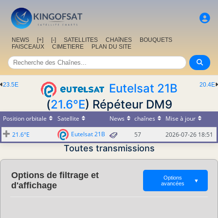
NEWS
[+]
[-]
SATELLITES
CHAîNES
BOUQUETS
FAISCEAUX
CIMETIERE
PLAN DU SITE
23.5E
Eutelsat 21B
20.4E
(
21.6°E
) Répéteur DM9
Position orbitale
Satellite
News
chaînes
Mise à jour
Eutelsat 21B
21.6°E
57
2026-07-26 18:51
Toutes transmissions
Options de filtrage et
Options
▼
d'affichage
avancées