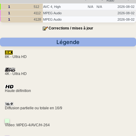
Ratio
1
512
AVC 4, High
N/A
N/A
2026-08-02
1
4112
MPEG Audio
2026-08-02
1
4128
MPEG Audio
2026-08-02
Corrections / mises à jour
Légende
8K - Ultra HD
4K - Ultra HD
Haute définition
Diffusion partielle ou totale en 16/9
Video: MPEG-4/AVC/H-264