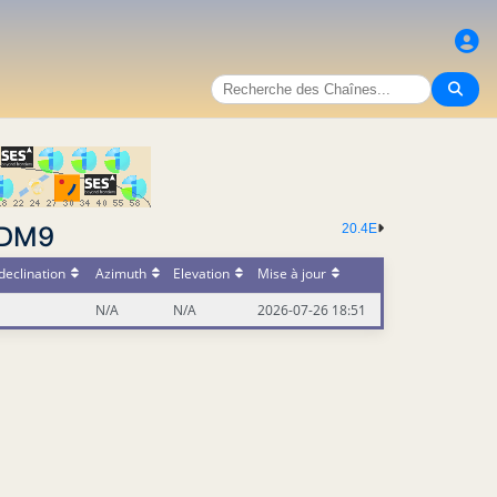
 DM9
20.4E
declination
Azimuth
Elevation
Mise à jour
N/A
N/A
2026-07-26 18:51