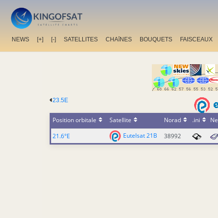
NEWS
[+]
[-]
SATELLITES
CHAîNES
BOUQUETS
FAISCEAUX
23.5E
Position orbitale
Satellite
Norad
.ini
Ne
Eutelsat 21B
21.6°E
38992