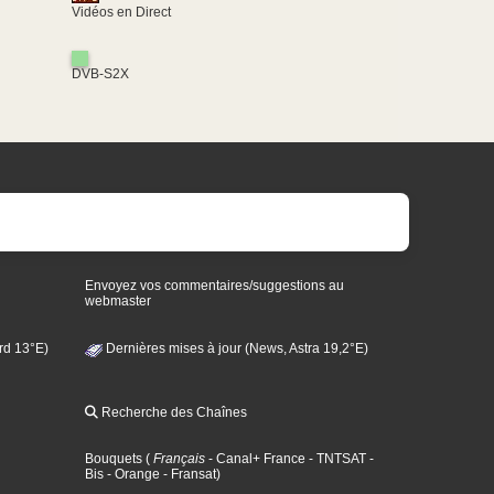
Vidéos en Direct
DVB-S2X
Envoyez vos commentaires/suggestions au
webmaster
rd 13°E)
Dernières mises à jour (News, Astra 19,2°E)
Recherche des Chaînes
Bouquets
(
Français
- Canal+ France
- TNTSAT
-
Bis
- Orange
- Fransat
)