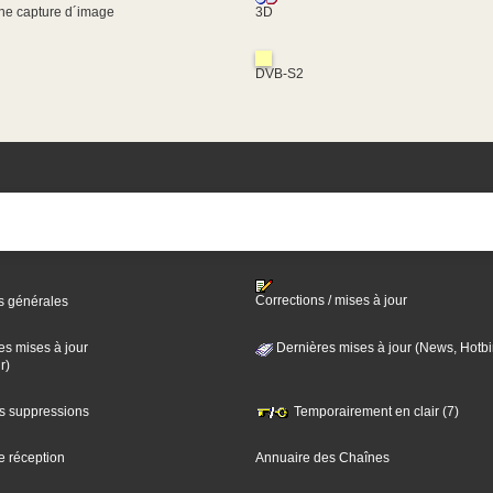
une capture d´image
3D
DVB-S2
Corrections / mises à jour
s générales
es mises à jour
Dernières mises à jour (News, Hotbi
r)
es suppressions
Temporairement en clair (7)
e réception
Annuaire des Chaînes