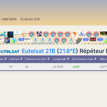
CIMETIERE
PLAN DU SITE
Eutelsat 21B
(
21.6°E
) Répéteur
ws
chaînes
Chaines en clair
Longitude
Declination now
Max 
57
22
21.59°E
-0.06°
0.07°