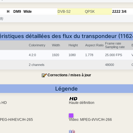
H
DM9
Wide
DVB-S2
QPSK
2222
3/4
9)
ristiques détaillées des flux du transpondeur (116
Frame rate
Colorimetry
Width
Height
Aspect Ratio
Sampling rate
4:2:0
1920
1080
1.778
25.000 FPS
2 channels
48000
Corrections / mises à jour
Légende
ra HD
Haute définition
MPEG-H/HEVC/H-265
Video: MPEG-I/VVC/H-266