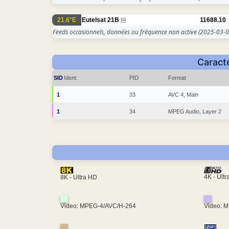
21.6°E
Eutelsat 21B
11688.10
Feeds occasionnels, données ou fréquence non active
(2025-03-0
Caracté
SID
Ident.
PID
Format
1
33
AVC 4, Main
1
34
MPEG Audio, Layer 2
4K - Ult
8K - Ultra HD
Video: MPEG-4/AVC/H-264
Video: 