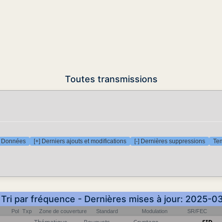
Toutes transmissions
Données
[+] Derniers ajouts et modifications
[-] Dernières suppressions
Tem
 Tri par fréquence - Dernières mises à jour: 2025-
Pol
Txp
Zone de couverture
Standard
Modulation
SR/FEC