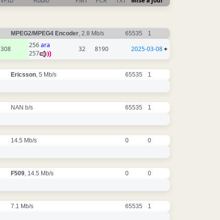
VPID
Audio
PMT
PCR
TXT
Mise à jour
MPEG2/MPEG4 Encoder
, 2.8 Mb/s
65535
1
256
ara
308
32
8190
2025-03-08
+
257
Ericsson
, 5 Mb/s
65535
1
NAN b/s
65535
1
14.5 Mb/s
0
0
F509
, 14.5 Mb/s
0
0
7.1 Mb/s
65535
1