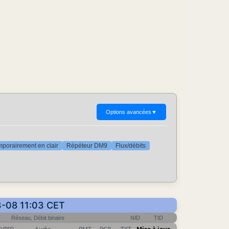
Options avancées
▼
porairement en clair
Répéteur DM9
Flux/débits
03-08 11:03 CET
Réseau, Débit binaire
NID
TID