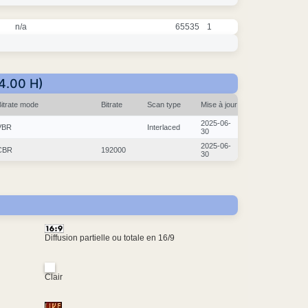
n/a
65535
1
24.00 H)
Bitrate mode
Bitrate
Scan type
Mise à jour
2025-06-
VBR
Interlaced
30
2025-06-
CBR
192000
30
Diffusion partielle ou totale en 16/9
Clair