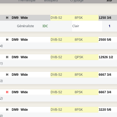
Thématique
Bouquets
Cryptage
SID
H
DM9
Wide
DVB-S2
8PSK
1250
3/4
Généraliste
IDC
Clair
1
H
DM9
Wide
DVB-S2
8PSK
2500
5/6
4)
H
DM9
Wide
DVB-S2
QPSK
12926
1/2
1)
H
DM9
Wide
DVB-S2
8PSK
6667
3/4
3)
H
DM9
Wide
DVB-S2
8PSK
6667
3/4
2)
H
DM9
Wide
DVB-S2
8PSK
3220
5/6
0)