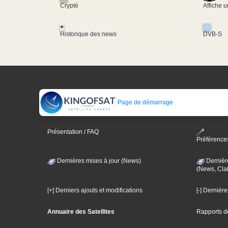
Crypté
Affiche 
+
Historique des news
DVB-S
Page de démarrage
Présentation / FAQ
Préférence
Dernières mises à jour (News)
Dernièr
(News, Clai
[+] Derniers ajouts et modifications
[-] Dernièr
Annuaire des Satellites
Rapports d