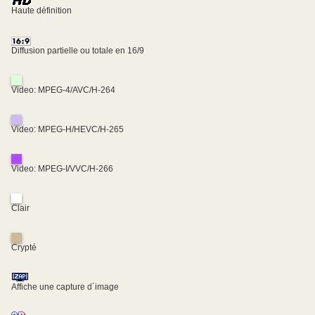
Haute définition
Diffusion partielle ou totale en 16/9
Video: MPEG-4/AVC/H-264
Video: MPEG-H/HEVC/H-265
Video: MPEG-I/VVC/H-266
Clair
Crypté
Affiche une capture d´image