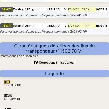
21.6°E
Eutelsat 21B
11512.20
V
DVB-S2
8PSK
1667
2/3
Feeds occasionnels, données ou fréquence non active
(2026-01-23)
21.6°E
Eutelsat 21B
11520.70
V
DVB-S2
8PSK
4830
3/4
Feeds occasionnels, données ou fréquence non active
(2024-05-16)
Caractéristiques détaillées des flux du
transpondeur (11502.70 V)
Informations non disponibles
Corrections / mises à jour
Légende
8K - Ultra HD
4K - Ultra HD