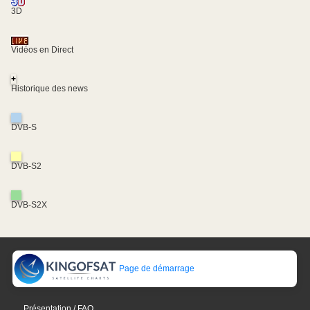
3D
Vidéos en Direct
+
Historique des news
DVB-S
DVB-S2
DVB-S2X
Page de démarrage
Présentation / FAQ