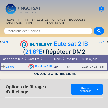
NEWS
[+]
[-]
SATELLITES
CHAîNES
BOUQUETS
FAISCEAUX
CIMETIERE
PLAN DU SITE
23.5E
Eutelsat 21B
20.4E
(
21.6°E
) Répéteur DM2
Position orbitale
Satellite
News
chaînes
Mise à jour
Eutelsat 21B
21.6°E
57
2026-07-26 18:51
Toutes transmissions
Options de filtrage et
Options
▼
d'affichage
avancées