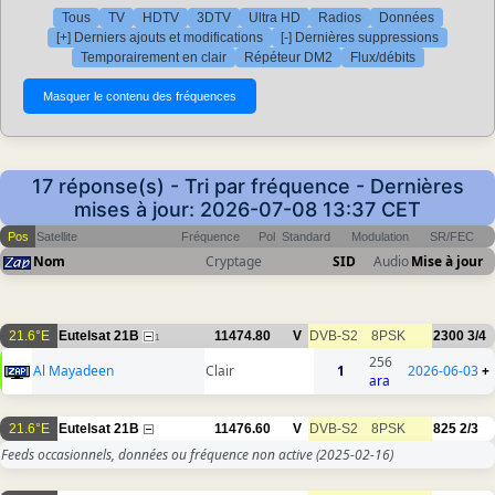
Tous
TV
HDTV
3DTV
Ultra HD
Radios
Données
[+] Derniers ajouts et modifications
[-] Dernières suppressions
Temporairement en clair
Répéteur DM2
Flux/débits
17 réponse(s) - Tri par fréquence - Dernières
mises à jour: 2026-07-08 13:37 CET
Pos
Satellite
Fréquence
Pol
Standard
Modulation
SR/FEC
Nom
Cryptage
SID
Audio
Mise à jour
21.6°E
Eutelsat 21B
11474.80
V
DVB-S2
8PSK
2300
3/4
1
256
Al Mayadeen
Clair
1
2026-06-03
+
ara
21.6°E
Eutelsat 21B
11476.60
V
DVB-S2
8PSK
825
2/3
Feeds occasionnels, données ou fréquence non active
(2025-02-16)