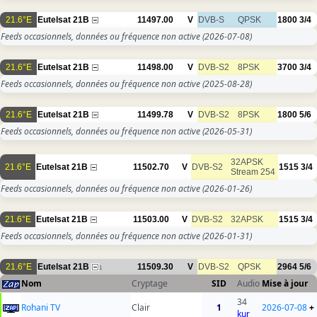
21.6°E
Eutelsat 21B
11497.00
V
DVB-S
QPSK
1800
3/4
Feeds occasionnels, données ou fréquence non active
(2026-07-08)
21.6°E
Eutelsat 21B
11498.00
V
DVB-S2
8PSK
3700
3/4
Feeds occasionnels, données ou fréquence non active
(2025-08-28)
21.6°E
Eutelsat 21B
11499.78
V
DVB-S2
8PSK
1800
5/6
Feeds occasionnels, données ou fréquence non active
(2026-05-31)
32APSK
21.6°E
Eutelsat 21B
11502.70
V
DVB-S2
1515
3/4
Stream 254
Feeds occasionnels, données ou fréquence non active
(2026-01-26)
21.6°E
Eutelsat 21B
11503.00
V
DVB-S2
32APSK
1515
3/4
Feeds occasionnels, données ou fréquence non active
(2026-01-31)
21.6°E
Eutelsat 21B
11509.30
V
DVB-S2
QPSK
2964
5/6
1
Nom
Cryptage
SID
Audio
Mise à jour
34
Rohani TV
Clair
1
2026-07-08
+
kur