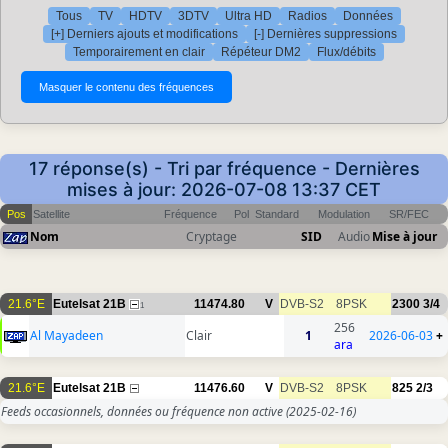
Tous
TV
HDTV
3DTV
Ultra HD
Radios
Données
[+] Derniers ajouts et modifications
[-] Dernières suppressions
Temporairement en clair
Répéteur DM2
Flux/débits
17 réponse(s) - Tri par fréquence - Dernières
mises à jour: 2026-07-08 13:37 CET
Pos
Satellite
Fréquence
Pol
Standard
Modulation
SR/FEC
Nom
Cryptage
SID
Audio
Mise à jour
21.6°E
Eutelsat 21B
11474.80
V
DVB-S2
8PSK
2300
3/4
1
256
Al Mayadeen
Clair
1
2026-06-03
+
ara
21.6°E
Eutelsat 21B
11476.60
V
DVB-S2
8PSK
825
2/3
Feeds occasionnels, données ou fréquence non active
(2025-02-16)