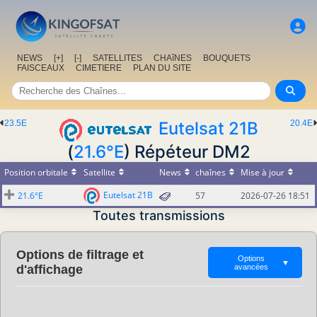
NEWS
[+]
[-]
SATELLITES
CHAîNES
BOUQUETS
FAISCEAUX
CIMETIERE
PLAN DU SITE
23.5E
Eutelsat 21B
20.4E
(
21.6°E
) Répéteur DM2
Position orbitale
Satellite
News
chaînes
Mise à jour
Eutelsat 21B
21.6°E
57
2026-07-26 18:51
Toutes transmissions
Options de filtrage et
Options
▼
d'affichage
avancées