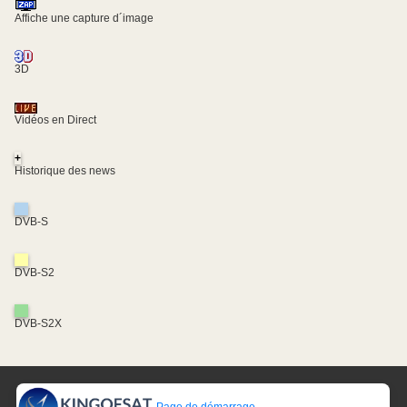
Affiche une capture d´image
3D
Vidéos en Direct
+
Historique des news
DVB-S
DVB-S2
DVB-S2X
Page de démarrage