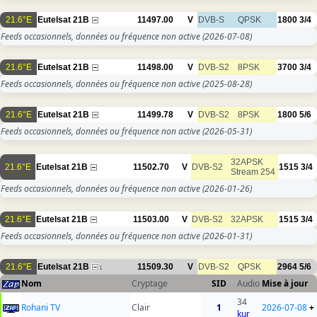
21.6°E
Eutelsat 21B
11497.00
V
DVB-S
QPSK
1800
3/4
Feeds occasionnels, données ou fréquence non active
(2026-07-08)
21.6°E
Eutelsat 21B
11498.00
V
DVB-S2
8PSK
3700
3/4
Feeds occasionnels, données ou fréquence non active
(2025-08-28)
21.6°E
Eutelsat 21B
11499.78
V
DVB-S2
8PSK
1800
5/6
Feeds occasionnels, données ou fréquence non active
(2026-05-31)
32APSK
21.6°E
Eutelsat 21B
11502.70
V
DVB-S2
1515
3/4
Stream 254
Feeds occasionnels, données ou fréquence non active
(2026-01-26)
21.6°E
Eutelsat 21B
11503.00
V
DVB-S2
32APSK
1515
3/4
Feeds occasionnels, données ou fréquence non active
(2026-01-31)
21.6°E
Eutelsat 21B
11509.30
V
DVB-S2
QPSK
2964
5/6
1
Nom
Cryptage
SID
Audio
Mise à jour
34
Rohani TV
Clair
1
2026-07-08
+
kur