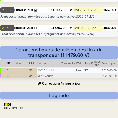
21.6°E
Eutelsat 21B
11512.20
V
DVB-S2
8PSK
1667
2/3
Feeds occasionnels, données ou fréquence non active
(2026-01-23)
21.6°E
Eutelsat 21B
11520.70
V
DVB-S2
8PSK
4830
3/4
Feeds occasionnels, données ou fréquence non active
(2024-05-16)
Caractéristiques détaillées des flux du
transpondeur (11479.60 V)
Aspect
SID
Ident.
PID
Format
Colorimetry
Width
Height
Mise à jour
Ratio
1
33
AVC 3.1, High
N/A
N/A
2026-08-09
1
34
MPEG Audio
2026-08-09
Corrections / mises à jour
Légende
8K - Ultra HD