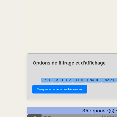
Options de filtrage et d'affichage
Tous
TV
HDTV
3DTV
Ultra HD
Radios
35 réponse(s) 