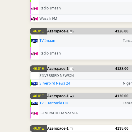
Radio_Imaan
Wasafi_FM
46.0°E
Azerspace-1
4126.00
2
TV Imaan
Tanz
Radio_Imaan
46.0°E
Azerspace-1
4128.00
2
SILVERBIRD NEWS24
Silverbird News 24
Niger
46.0°E
Azerspace-1
4130.00
2
TV E Tanzania HD
Tanz
E-FM RADIO TANZANIA
46.0°E
Azerspace-1
4135.00