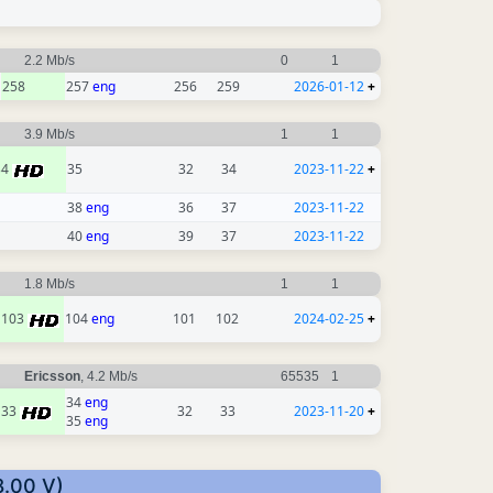
2.2 Mb/s
0
1
258
257
eng
256
259
2026-01-12
+
3.9 Mb/s
1
1
34
35
32
34
2023-11-22
+
38
eng
36
37
2023-11-22
40
eng
39
37
2023-11-22
1.8 Mb/s
1
1
103
104
eng
101
102
2024-02-25
+
Ericsson
, 4.2 Mb/s
65535
1
34
eng
33
32
33
2023-11-20
+
35
eng
8.00 V)