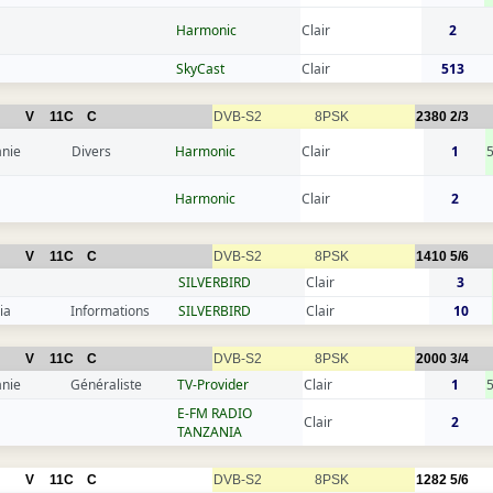
Harmonic
Clair
2
SkyCast
Clair
513
V
11C
C
DVB-S2
8PSK
2380
2/3
anie
Divers
Harmonic
Clair
1
Harmonic
Clair
2
V
11C
C
DVB-S2
8PSK
1410
5/6
SILVERBIRD
Clair
3
ia
Informations
SILVERBIRD
Clair
10
V
11C
C
DVB-S2
8PSK
2000
3/4
anie
Généraliste
TV-Provider
Clair
1
E-FM RADIO
Clair
2
TANZANIA
V
11C
C
DVB-S2
8PSK
1282
5/6