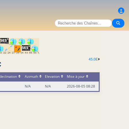
45.0E
C
declination
Azimuth
Elevation
Mise à jour
N/A
N/A
2026-08-05 08:28