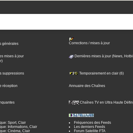
Corrections / mises à jour
s générales
es mises à jour
Dernières mises à jour (News, Hotbi
r)
es suppressions
Temporairement en clair (6)
e réception
Annuaire des Chaînes
nquantes
Chaînes TV en Ultra Haute Défini
ue: Sport, Clair
Fréquences des Feeds
ue: Informations, Clair
Les derniers Feeds
que: Cinéma, Clair
Forum Satellite FTA