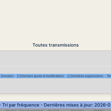
Toutes transmissions
Données
[+] Derniers ajouts et modifications
[-] Dernières suppressions
Te
- Tri par fréquence - Dernières mises à jour: 2026-