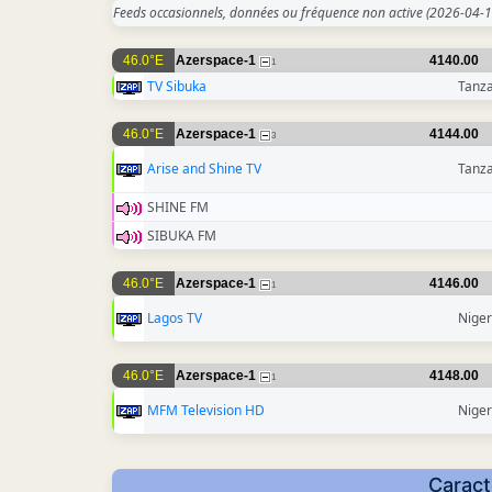
Feeds occasionnels, données ou fréquence non active
(2026-04-1
46.0°E
Azerspace-1
4140.00
1
TV Sibuka
Tanz
46.0°E
Azerspace-1
4144.00
3
Arise and Shine TV
Tanz
SHINE FM
SIBUKA FM
46.0°E
Azerspace-1
4146.00
1
Lagos TV
Niger
46.0°E
Azerspace-1
4148.00
1
MFM Television HD
Niger
Caract