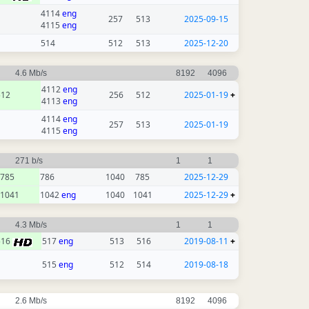
4114
eng
257
513
2025-09-15
4115
eng
514
512
513
2025-12-20
4.6 Mb/s
8192
4096
4112
eng
512
256
512
2025-01-19
+
4113
eng
4114
eng
257
513
2025-01-19
4115
eng
271 b/s
1
1
785
786
1040
785
2025-12-29
1041
1042
eng
1040
1041
2025-12-29
+
4.3 Mb/s
1
1
516
517
eng
513
516
2019-08-11
+
515
eng
512
514
2019-08-18
2.6 Mb/s
8192
4096