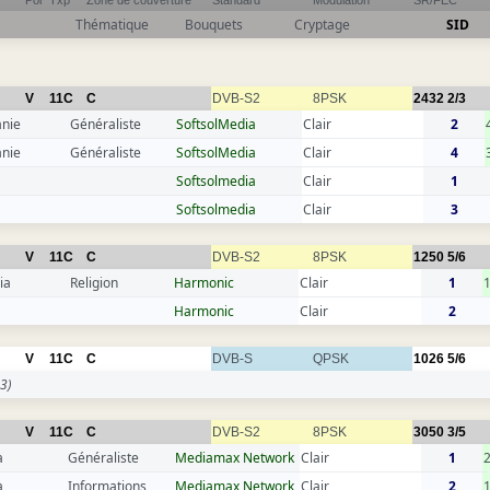
Pol
Txp
Zone de couverture
Standard
Modulation
SR/FEC
Thématique
Bouquets
Cryptage
SID
V
11C
C
DVB-S2
8PSK
2432
2/3
anie
Généraliste
SoftsolMedia
Clair
2
anie
Généraliste
SoftsolMedia
Clair
4
Softsolmedia
Clair
1
Softsolmedia
Clair
3
V
11C
C
DVB-S2
8PSK
1250
5/6
ia
Religion
Harmonic
Clair
1
Harmonic
Clair
2
V
11C
C
DVB-S
QPSK
1026
5/6
3)
V
11C
C
DVB-S2
8PSK
3050
3/5
a
Généraliste
Mediamax Network
Clair
1
a
Informations
Mediamax Network
Clair
2