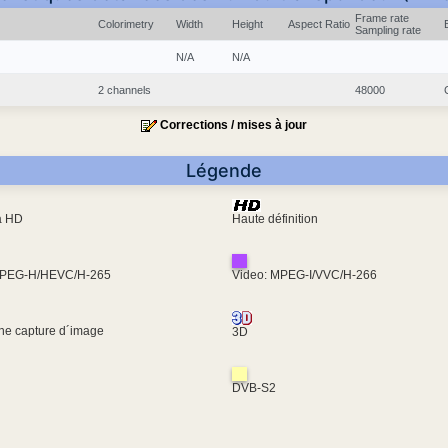
Frame rate
Colorimetry
Width
Height
Aspect Ratio
Sampling rate
N/A
N/A
2 channels
48000
Corrections / mises à jour
Légende
ra HD
Haute définition
MPEG-H/HEVC/H-265
Video: MPEG-I/VVC/H-266
une capture d´image
3D
DVB-S2