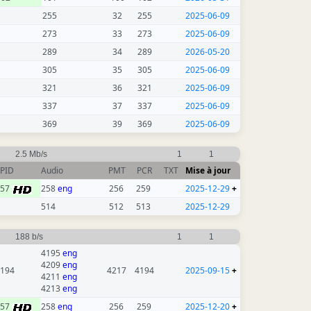
255
32
255
2025-06-09
273
33
273
2025-06-09
289
34
289
2026-05-20
305
35
305
2025-06-09
321
36
321
2025-06-09
337
37
337
2025-06-09
369
39
369
2025-06-09
2.5 Mb/s
1
1
PID
Audio
PMT
PCR
TXT
Mise à jour
257
258
eng
256
259
2025-12-29
+
514
512
513
2025-12-29
188 b/s
1
1
4195
eng
4209
eng
194
4217
4194
2025-09-15
+
4211
eng
4213
eng
257
258
eng
256
259
2025-12-20
+