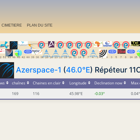
CIMETIERE
PLAN DU SITE
Azerspace-1
(
46.0°E
) Répéteur 11
ws
chaînes
Chaines en clair
Longitude
Declination now
Max 
169
116
45.98°E
-0.03°
0.04°