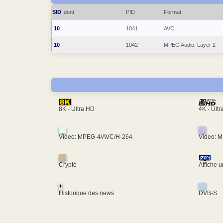
SID
Ident.
PID
Format
10
1041
AVC
10
1042
MPEG Audio, Layer 2
4K - Ult
8K - Ultra HD
Video: MPEG-4/AVC/H-264
Video: 
Crypté
Affiche 
+
Historique des news
DVB-S