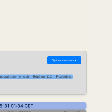
Options avancées
▼
mporairement en clair
Répéteur 11C
Flux/débits
05-31 01:34 CET