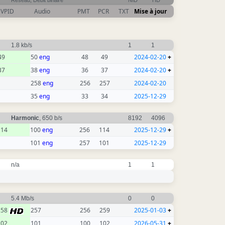
Réseau, Débit binaire
NID
TID
VPID
Audio
PMT
PCR
TXT
Mise à jour
1.8 kb/s
1
1
49
50
eng
48
49
2024-02-20
+
37
38
eng
36
37
2024-02-20
+
258
eng
256
257
2024-02-20
35
eng
33
34
2025-12-29
Harmonic
, 650 b/s
8192
4096
114
100
eng
256
114
2025-12-29
+
101
eng
257
101
2025-12-29
n/a
1
1
5.4 Mb/s
0
0
258
257
256
259
2025-01-03
+
102
101
100
102
2026-05-31
+