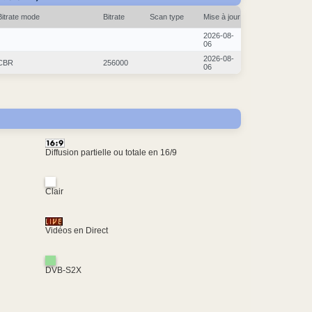
Bitrate mode
Bitrate
Scan type
Mise à jour
2026-08-
06
2026-08-
CBR
256000
06
Diffusion partielle ou totale en 16/9
Clair
Vidéos en Direct
DVB-S2X