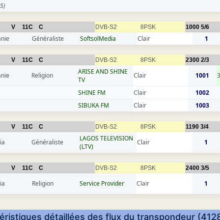
5)
V
11C
C
DVB-S2
8PSK
1000
5/6
anie
Généraliste
SoftsolMedia
Clair
1
V
11C
C
DVB-S2
8PSK
2300
2/3
ARISE AND SHINE
anie
Religion
Clair
1001
TV
SHINE FM
Clair
1002
SIBUKA FM
Clair
1003
V
11C
C
DVB-S2
8PSK
1190
3/4
LAGOS TELEVISION
ia
Généraliste
Clair
1
(LTV)
V
11C
C
DVB-S2
8PSK
2400
3/5
ia
Religion
Service Provider
Clair
1
éristiques détaillées des flux du transpondeur (412