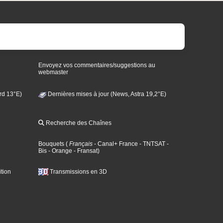
Envoyez vos commentaires/suggestions au
webmaster
rd 13°E)
Dernières mises à jour (News, Astra 19,2°E)
Recherche des Chaînes
Bouquets
(
Français
- Canal+ France
- TNTSAT
-
Bis
- Orange
- Fransat
)
tion
Transmissions en 3D