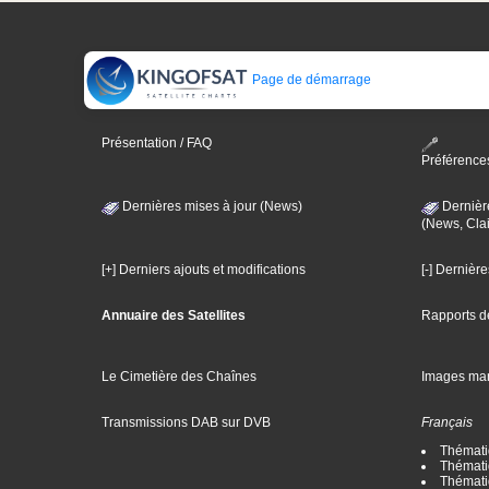
Page de démarrage
Présentation / FAQ
Préférence
Dernières mises à jour (News)
Dernièr
(News, Clai
[+] Derniers ajouts et modifications
[-] Dernièr
Annuaire des Satellites
Rapports d
Le Cimetière des Chaînes
Images ma
Transmissions DAB sur DVB
Français
Thématiq
Thématiq
Thémati