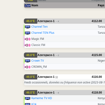
Pos
Satellite
Fréquence
Nom
Pays
46.0°E
Azerspace-1
4112.00
4
Channel Ten
Tanz
Channel TEN Plus
Tanz
Magic FM
Classic FM
46.0°E
Azerspace-1
4115.00
2
Crown TV
Niger
CROWN_FM
46.0°E
Azerspace-1
4116.00
Feeds occasionnels, données ou fréquence non active
(2023-08-1
46.0°E
Azerspace-1
4118.00
9
Kameme TV HD
Keny
K24
Keny