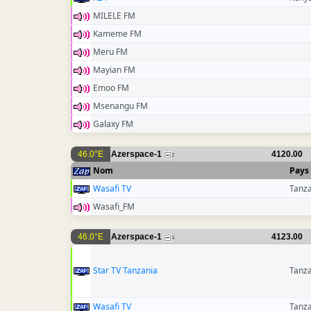
MILELE FM
Kameme FM
Meru FM
Mayian FM
Emoo FM
Msenangu FM
Galaxy FM
46.0°E
Azerspace-1
4120.00
2
Nom
Pays
Wasafi TV
Tanz
Wasafi_FM
46.0°E
Azerspace-1
4123.00
4
Star TV Tanzania
Tanz
Wasafi TV
Tanz