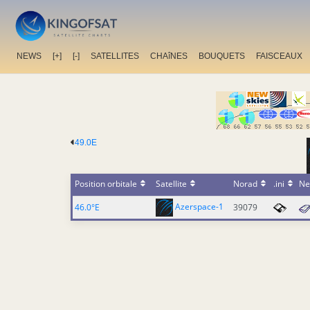
NEWS
[+]
[-]
SATELLITES
CHAîNES
BOUQUETS
FAISCEAUX
49.0E
Position orbitale
Satellite
Norad
.ini
Ne
Azerspace-1
46.0°E
39079