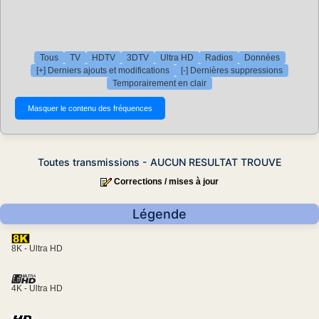
Tous
TV
HDTV
3DTV
Ultra HD
Radios
Données
[+] Derniers ajouts et modifications
[-] Dernières suppressions
Temporairement en clair
Toutes transmissions - AUCUN RESULTAT TROUVE
Corrections / mises à jour
Légende
8K - Ultra HD
4K - Ultra HD