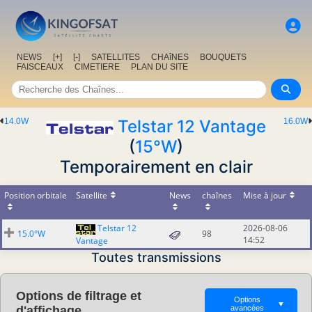
NEWS
[+]
[-]
SATELLITES
CHAîNES
BOUQUETS
FAISCEAUX
CIMETIERE
PLAN DU SITE
14.0W
Telstar 12 Vantage
16.0W
(
15°W
)
Temporairement en clair
Position orbitale
Satellite
News
chaînes
Mise à jour
Telstar 12
2026-08-06
15.0°W
98
14:52
Vantage
Toutes transmissions
Options de filtrage et
Options
▼
d'affichage
avancées