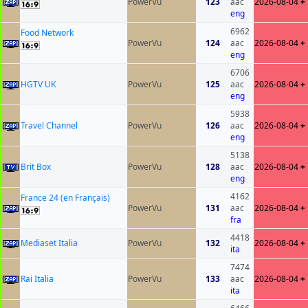
PowerVu
123
aac
2026-08-04
+
eng
6962
Food Network
PowerVu
124
aac
2026-08-04
+
eng
6706
HGTV UK
PowerVu
125
aac
2026-08-04
+
eng
5938
Travel Channel
PowerVu
126
aac
2026-08-04
+
eng
5138
Brit Box
PowerVu
128
aac
2026-08-04
+
eng
4162
France 24 (en Français)
PowerVu
131
aac
2026-08-04
+
fra
4418
Mediaset Italia
PowerVu
132
2026-08-04
+
ita
7474
Rai Italia
PowerVu
133
aac
2026-08-04
+
ita