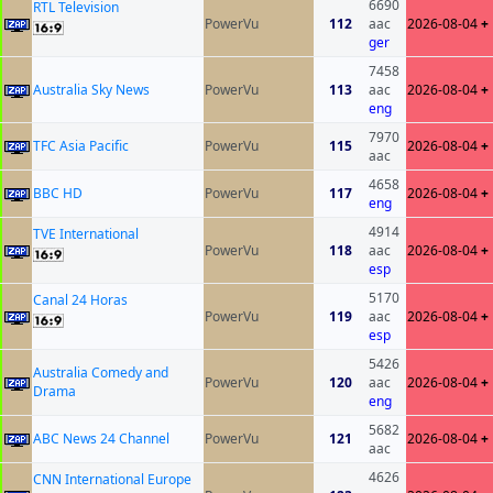
6690
RTL Television
PowerVu
112
aac
2026-08-04
+
ger
7458
Australia Sky News
PowerVu
113
aac
2026-08-04
+
eng
7970
TFC Asia Pacific
PowerVu
115
2026-08-04
+
aac
4658
BBC HD
PowerVu
117
2026-08-04
+
eng
4914
TVE International
PowerVu
118
aac
2026-08-04
+
esp
5170
Canal 24 Horas
PowerVu
119
aac
2026-08-04
+
esp
5426
Australia Comedy and
PowerVu
120
aac
2026-08-04
+
Drama
eng
5682
ABC News 24 Channel
PowerVu
121
2026-08-04
+
aac
4626
CNN International Europe