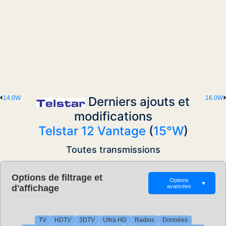
14.0W
Derniers ajouts et
16.0W
modifications
Telstar 12 Vantage
(
15°W
)
Toutes transmissions
Options de filtrage et
Options
▼
d'affichage
avancées
TV
HDTV
3DTV
Ultra HD
Radios
Données