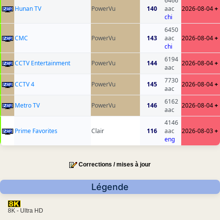
6466
Hunan TV
PowerVu
140
aac
2026-08-04
+
chi
6450
CMC
PowerVu
143
aac
2026-08-04
+
chi
6194
CCTV Entertainment
PowerVu
144
2026-08-04
+
aac
7730
CCTV 4
PowerVu
145
2026-08-04
+
aac
6162
Metro TV
PowerVu
146
2026-08-04
+
aac
4146
Prime Favorites
Clair
116
aac
2026-08-03
+
eng
Corrections / mises à jour
Légende
8K - Ultra HD