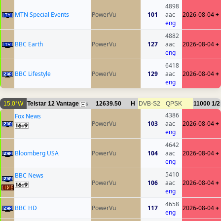
4898
MTN Special Events
PowerVu
101
aac
2026-08-04
+
eng
4882
BBC Earth
PowerVu
127
aac
2026-08-04
+
eng
6418
BBC Lifestyle
PowerVu
129
aac
2026-08-04
+
eng
15.0°W
Telstar 12 Vantage
12639.50
H
DVB-S2
QPSK
11000
1/2
6
4386
Fox News
PowerVu
103
aac
2026-08-04
+
eng
4642
Bloomberg USA
PowerVu
104
aac
2026-08-04
+
eng
5410
BBC News
PowerVu
106
aac
2026-08-04
+
eng
4658
BBC HD
PowerVu
117
2026-08-04
+
eng