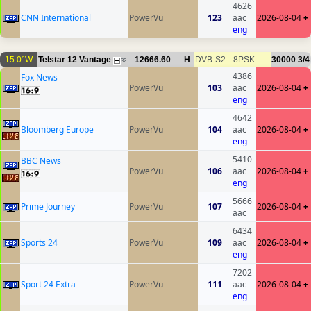
4626
CNN International
PowerVu
123
aac
2026-08-04
+
eng
15.0°W
Telstar 12 Vantage
12666.60
H
DVB-S2
8PSK
30000
3/4
32
4386
Fox News
PowerVu
103
aac
2026-08-04
+
eng
4642
Bloomberg Europe
PowerVu
104
aac
2026-08-04
+
eng
5410
BBC News
PowerVu
106
aac
2026-08-04
+
eng
5666
Prime Journey
PowerVu
107
2026-08-04
+
aac
6434
Sports 24
PowerVu
109
aac
2026-08-04
+
eng
7202
Sport 24 Extra
PowerVu
111
aac
2026-08-04
+
eng