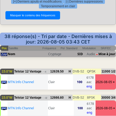
[+] Derniers ajouts et modifications
[-] Dernières suppressions
Temporairement en clair
38 réponse(s) - Tri par date - Dernières mises à
jour: 2026-08-05 03:43 CET
Pos
Satellite
Fréquence
Pol
Standard
Modulation
SR/FEC
Nom
Cryptage
SID
Audio
Mise à jour
15.0°W
Telstar 12 Vantage
12639.50
H
DVB-S2
QPSK
11000
1/2
6
6178
MTN Info Channel
Clair
100
aac
2026-08-05
+
eng
15.0°W
Telstar 12 Vantage
12666.60
H
DVB-S2
8PSK
30000
3/4
32
6178
MTN Info Channel
Clair
100
aac
2026-08-05
+
eng