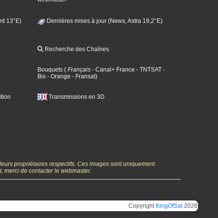
rd 13°E)
Dernières mises à jour (News, Astra 19,2°E)
Recherche des Chaînes
Bouquets
(
Français
- Canal+ France
- TNTSAT
-
Bis
- Orange
- Fransat
)
tion
Transmissions en 3D
 leurs propriétaires respectifs. Ces images sont uniquement
ht, merci de contacter le webmaster.
Copyright
KingOfSat
2026