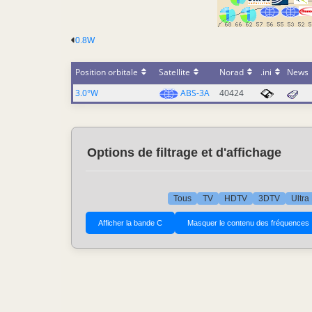
0.8W
Position orbitale
Satellite
Norad
.ini
News
3.0°W
ABS-3A
40424
Options de filtrage et d'affichage
Tous
TV
HDTV
3DTV
Ultra