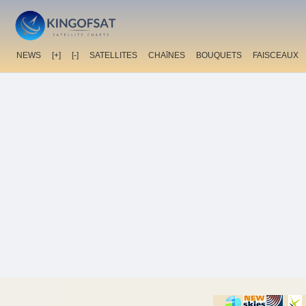
NEWS
[+]
[-]
SATELLITES
CHAîNES
BOUQUETS
FAISCEAUX