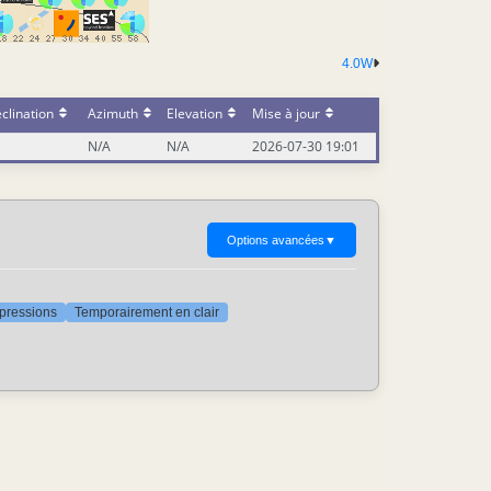
4.0W
clination
Azimuth
Elevation
Mise à jour
N/A
N/A
2026-07-30 19:01
Options avancées
▼
ppressions
Temporairement en clair