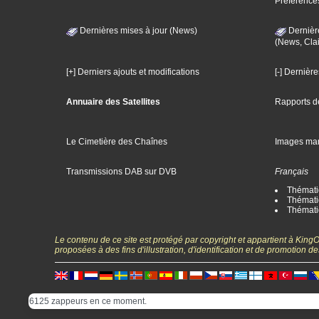
Préférence
Dernières mises à jour (News)
Dernièr
(News, Clai
[+] Derniers ajouts et modifications
[-] Dernièr
Annuaire des Satellites
Rapports d
Le Cimetière des Chaînes
Images ma
Transmissions DAB sur DVB
Français
Thématiq
Thématiq
Thémati
Le contenu de ce site est protégé par copyright et appartient à Kin
proposées à des fins d'illustration, d'identification et de promotion
6125 zappeurs en ce moment.