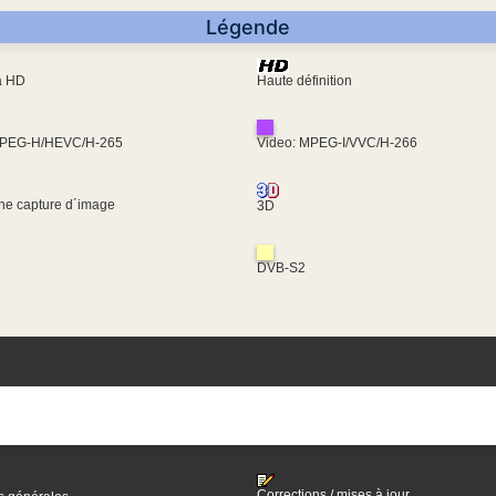
Légende
ra HD
Haute définition
MPEG-H/HEVC/H-265
Video: MPEG-I/VVC/H-266
une capture d´image
3D
DVB-S2
Corrections / mises à jour