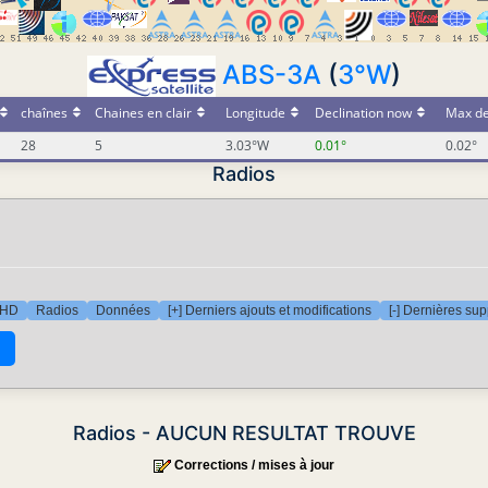
ABS-3A
(
3°W
)
chaînes
Chaines en clair
Longitude
Declination now
Max de
28
5
3.03°W
0.01°
0.02°
Radios
 HD
Radios
Données
[+] Derniers ajouts et modifications
[-] Dernières su
Radios - AUCUN RESULTAT TROUVE
Corrections / mises à jour