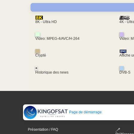
4K - Ult
8K - Ultra HD
Video: MPEG-4/AVC/H-264
Video: 
Crypté
Affiche 
+
Historique des news
DVB-S
Page de démarrage
Présentation / FAQ