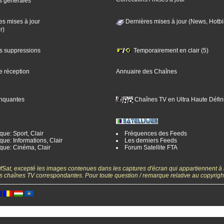
s générales
es mises à jour
Dernières mises à jour (News, Hotbi
r)
es suppressions
Temporairement en clair (5)
e réception
Annuaire des Chaînes
nquantes
Chaînes TV en Ultra Haute Défini
ue: Sport, Clair
Fréquences des Feeds
ue: Informations, Clair
Les derniers Feeds
que: Cinéma, Clair
Forum Satellite FTA
gOfSat, excepté les images contenues dans les captures d'écran qui appartiennent à
 des chaînes TV correspondantes. Pour toute question / remarque relative au copyrig