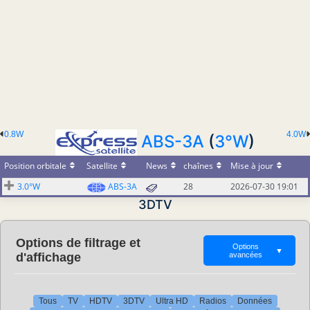
0.8W
4.0W
ABS-3A
(
3°W
)
Position orbitale
Satellite
News
chaînes
Mise à jour
3.0°W
ABS-3A
28
2026-07-30 19:01
3DTV
Options de filtrage et
Options
▼
d'affichage
avancées
Tous
TV
HDTV
3DTV
Ultra HD
Radios
Données