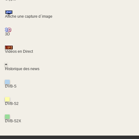
Affiche une capture d´image
3D
Vidéos en Direct
+
Historique des news
DVB-S
DVB-S2
DVB-S2X