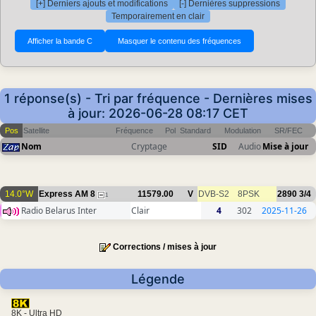
[+] Derniers ajouts et modifications
[-] Dernières suppressions
Temporairement en clair
1 réponse(s) - Tri par fréquence - Dernières mises
à jour: 2026-06-28 08:17 CET
Pos
Satellite
Fréquence
Pol
Standard
Modulation
SR/FEC
Nom
Cryptage
SID
Audio
Mise à jour
14.0°W
Express AM 8
11579.00
V
DVB-S2
8PSK
2890
3/4
1
Radio Belarus Inter
Clair
4
302
2025-11-26
Corrections / mises à jour
Légende
8K - Ultra HD