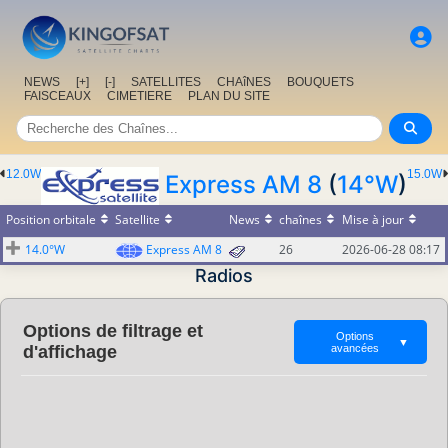
NEWS
[+]
[-]
SATELLITES
CHAîNES
BOUQUETS
FAISCEAUX
CIMETIERE
PLAN DU SITE
12.0W
15.0W
Express AM 8
(
14°W
)
Position orbitale
Satellite
News
chaînes
Mise à jour
14.0°W
Express AM 8
26
2026-06-28 08:17
Radios
Options de filtrage et
Options
▼
d'affichage
avancées