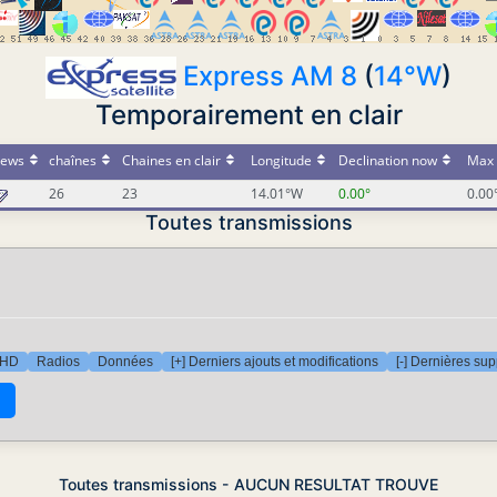
Express AM 8
(
14°W
)
Temporairement en clair
ews
chaînes
Chaines en clair
Longitude
Declination now
Max 
26
23
14.01°W
0.00°
0.00
Toutes transmissions
 HD
Radios
Données
[+] Derniers ajouts et modifications
[-] Dernières su
Toutes transmissions - AUCUN RESULTAT TROUVE