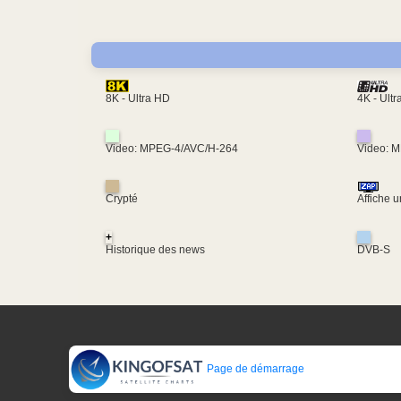
4K - Ult
8K - Ultra HD
Video: MPEG-4/AVC/H-264
Video: 
Crypté
Affiche 
+
Historique des news
DVB-S
Page de démarrage