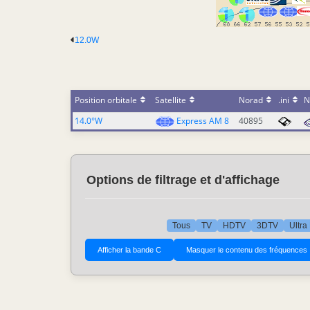
12.0W
Position orbitale
Satellite
Norad
.ini
N
14.0°W
Express AM 8
40895
Options de filtrage et d'affichage
Tous
TV
HDTV
3DTV
Ultra