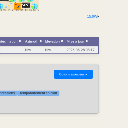
15.0W
declination
Azimuth
Elevation
Mise à jour
°
N/A
N/A
2026-06-28 08:17
Options avancées
▼
ppressions
Temporairement en clair