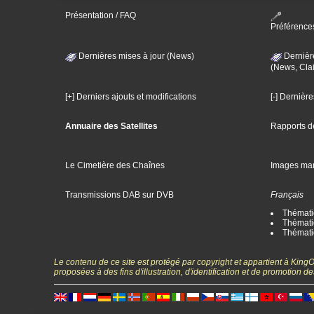
Présentation / FAQ
Préférence
Dernières mises à jour (News)
Dernièr
(News, Clai
[+] Derniers ajouts et modifications
[-] Dernièr
Annuaire des Satellites
Rapports d
Le Cimetière des Chaînes
Images ma
Transmissions DAB sur DVB
Français
Thématiq
Thématiq
Thémati
Le contenu de ce site est protégé par copyright et appartient à Kin
proposées à des fins d'illustration, d'identification et de promotion