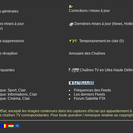
Corrections / mises à jour
s générales
es mises à jour
Dernières mises à jour (News, Hotbi
r)
es suppressions
Temporairement en clair (5)
e réception
Annuaire des Chaînes
nquantes
Chaînes TV en Ultra Haute Défini
ue: Sport, Clair
Fréquences des Feeds
ue: Informations, Clair
Les derniers Feeds
que: Cinéma, Clair
Forum Satellite FTA
gOfSat, excepté les images contenues dans les captures d'écran qui appartiennent à
 des chaînes TV correspondantes. Pour toute question / remarque relative au copyrig