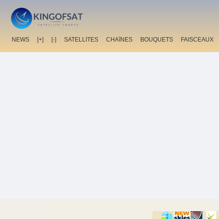
NEWS
[+]
[-]
SATELLITES
CHAîNES
BOUQUETS
FAISCEAUX