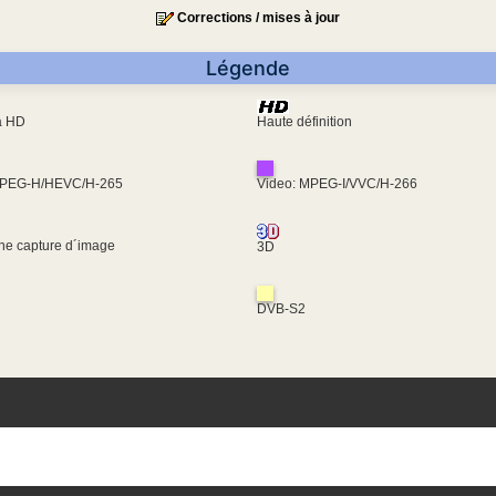
Corrections / mises à jour
Légende
ra HD
Haute définition
MPEG-H/HEVC/H-265
Video: MPEG-I/VVC/H-266
une capture d´image
3D
DVB-S2