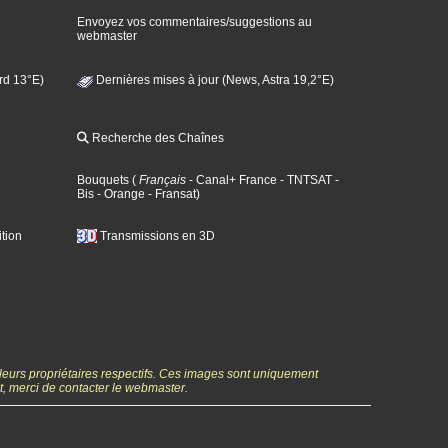
Envoyez vos commentaires/suggestions au
webmaster
rd 13°E)
Dernières mises à jour (News, Astra 19,2°E)
Recherche des Chaînes
Bouquets
(
Français
- Canal+ France
- TNTSAT
-
Bis
- Orange
- Fransat
)
tion
Transmissions en 3D
 leurs propriétaires respectifs. Ces images sont uniquement
ht, merci de contacter le webmaster.