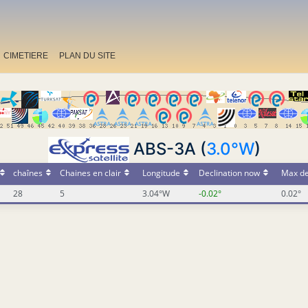
CIMETIERE
PLAN DU SITE
ABS-3A (
3.0°W
)
chaînes
Chaines en clair
Longitude
Declination now
Max de
28
5
3.04°W
-0.02°
0.02°