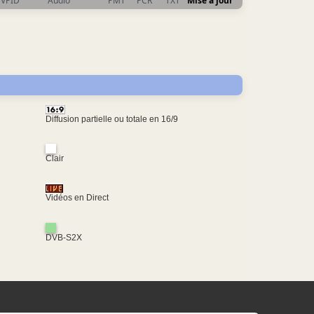
VPID
Audio
PMT
PCR
TXT
Mise à jour
Diffusion partielle ou totale en 16/9
Clair
Vidéos en Direct
DVB-S2X