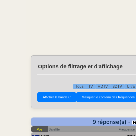
Options de filtrage et d'affichage
Tous
TV
HDTV
3DTV
Ultra
9 réponse(s) -
Pos
Satellite
Fréquence