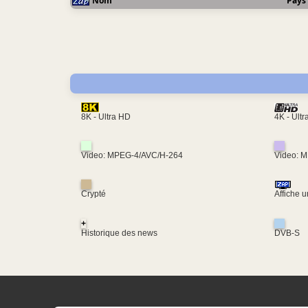
Nom
Pays
4K - Ult
8K - Ultra HD
Video: MPEG-4/AVC/H-264
Video: 
Crypté
Affiche 
+
Historique des news
DVB-S