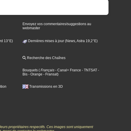
Envoyez vos commentaires/suggestions au
webmaster
rd 13°E)
Dernières mises à jour (News, Astra 19,2°E)
Recherche des Chaînes
Bouquets
(
Français
- Canal+ France
- TNTSAT
-
Bis
- Orange
- Fransat
)
tion
Transmissions en 3D
 leurs propriétaires respectifs. Ces images sont uniquement