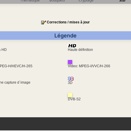
Thématique
Bouquets
Cryptage
SID
Corrections / mises à jour
Légende
ra HD
Haute définition
MPEG-H/HEVC/H-265
Video: MPEG-I/VVC/H-266
une capture d´image
3D
DVB-S2