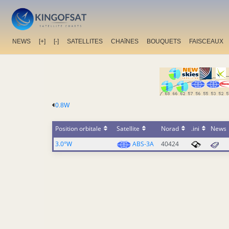
NEWS
[+]
[-]
SATELLITES
CHAîNES
BOUQUETS
FAISCEAUX
0.8W
Position orbitale
Satellite
Norad
.ini
News
3.0°W
ABS-3A
40424