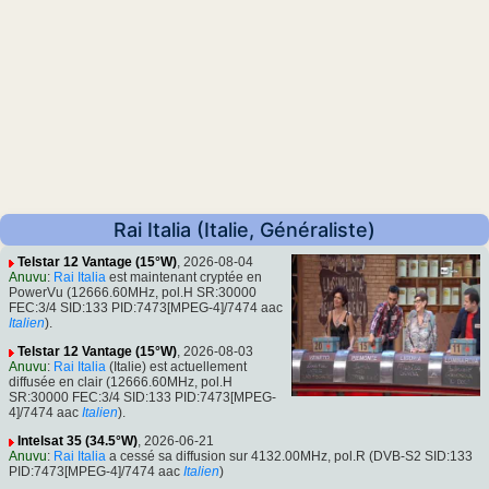
Rai Italia (Italie, Généraliste)
Telstar 12 Vantage (15°W)
, 2026-08-04
Anuvu
:
Rai Italia
est maintenant cryptée en
PowerVu (12666.60MHz, pol.H SR:30000
FEC:3/4 SID:133 PID:7473[MPEG-4]/7474 aac
Italien
).
Telstar 12 Vantage (15°W)
, 2026-08-03
Anuvu
:
Rai Italia
(Italie) est actuellement
diffusée en clair (12666.60MHz, pol.H
SR:30000 FEC:3/4 SID:133 PID:7473[MPEG-
4]/7474 aac
Italien
).
Intelsat 35 (34.5°W)
, 2026-06-21
Anuvu
:
Rai Italia
a cessé sa diffusion sur 4132.00MHz, pol.R (DVB-S2 SID:133
PID:7473[MPEG-4]/7474 aac
Italien
)