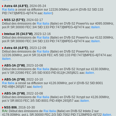
Astra 4A (4.8°E)
, 2024-05-24
Rai Italia
a cessé sa diffusion sur 12226.00MHz, pol.H (DVB-S2 SID:133
PID:7473[MPEG-4]/7474 aac
Italien
)
NSS 12 (57°E)
, 2024-02-17
Début des émissions de
Rai Italia
(Italie) en DVB-S2 PowerVu sur 4095.00MHz,
pol.R SR:30000 FEC:3/4 SID:133 PID:7473[MPEG-4]/7474 aac
Italien
.
Intelsat 35 (34.5°W)
, 2023-12-16
Début des émissions de
Rai Italia
(Italie) en DVB-S2 PowerVu sur 4132.00MHz,
pol.R SR:30000 FEC:3/4 SID:133 PID:7473[MPEG-4]/7474 aac
Italien
.
Astra 4A (4.8°E)
, 2023-12-09
Début des émissions de
Rai Italia
(Italie) en DVB-S2 PowerVu sur
12226.00MHz, pol.H SR:31428 FEC:4/5 SID:133 PID:7473[MPEG-4]/7474 aac
Italien
.
ABS-3A (3°W)
, 2023-10-08
Début des émissions de
Rai Italia
(Italie) en DVB-S2 Xcrypt sur 4130.00MHz,
pol.V SR:22080 FEC:3/5 SID:9303 PID:811[H.265]/821 aac
Italien
.
ABS-3A (3°W)
, 2022-10-10
Rai Italia
a cessé sa diffusion sur 4126.00MHz, pol.V (DVB-S2 SID:8001
PID:49[H.265]/57 aac
Italien
)
ABS-3A (3°W)
, 2022-10-08
Début des émissions de
Rai Italia
(Italie) en DVB-S2 Xcrypt sur 4126.00MHz,
pol.V SR:8833 FEC:3/5 SID:8001 PID:49[H.265]/57 aac
Italien
.
NSS 806
, 2016-10-30
RAI
: Début des émissions de
Rai Italia
(Italie) en DVB-S2 Irdeto 2 sur
4178.00MHz, pol.L SR:30000 FEC:2/3 SID:7002 PID:712[MPEG-4]/722
Italien
.