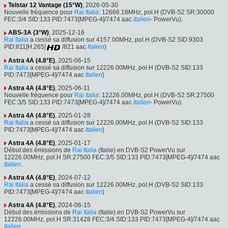
Telstar 12 Vantage (15°W)
, 2026-05-30
Nouvelle fréquence pour
Rai Italia
: 12666.18MHz, pol.H (DVB-S2 SR:30000
FEC:3/4 SID:133 PID:7473[MPEG-4]/7474 aac
Italien
- PowerVu).
ABS-3A (3°W)
, 2025-12-16
Rai Italia
a cessé sa diffusion sur 4157.00MHz, pol.H (DVB-S2 SID:9303
PID:811[H.265]
/821 aac
Italien
)
Astra 4A (4.8°E)
, 2025-06-15
Rai Italia
a cessé sa diffusion sur 12226.00MHz, pol.H (DVB-S2 SID:133
PID:7473[MPEG-4]/7474 aac
Italien
)
Astra 4A (4.8°E)
, 2025-06-11
Nouvelle fréquence pour
Rai Italia
: 12226.00MHz, pol.H (DVB-S2 SR:27500
FEC:3/5 SID:133 PID:7473[MPEG-4]/7474 aac
Italien
- PowerVu).
Astra 4A (4.8°E)
, 2025-01-28
Rai Italia
a cessé sa diffusion sur 12226.00MHz, pol.H (DVB-S2 SID:133
PID:7473[MPEG-4]/7474 aac
Italien
)
Astra 4A (4.8°E)
, 2025-01-17
Début des émissions de
Rai Italia
(Italie) en DVB-S2 PowerVu sur
12226.00MHz, pol.H SR:27500 FEC:3/5 SID:133 PID:7473[MPEG-4]/7474 aac
Italien
.
Astra 4A (4.8°E)
, 2024-07-12
Rai Italia
a cessé sa diffusion sur 12226.00MHz, pol.H (DVB-S2 SID:133
PID:7473[MPEG-4]/7474 aac
Italien
)
Astra 4A (4.8°E)
, 2024-06-15
Début des émissions de
Rai Italia
(Italie) en DVB-S2 PowerVu sur
12226.00MHz, pol.H SR:31428 FEC:3/4 SID:133 PID:7473[MPEG-4]/7474 aac
Italien
.