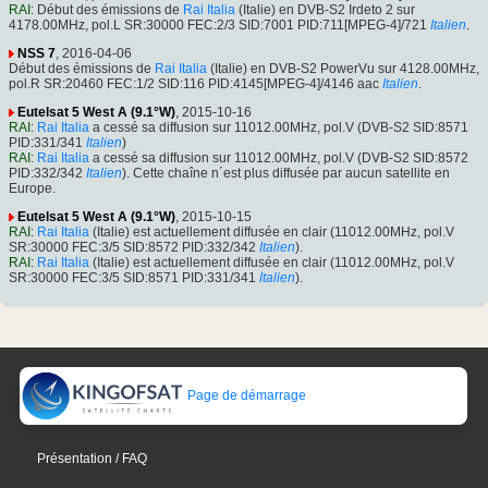
RAI
: Début des émissions de
Rai Italia
(Italie) en DVB-S2 Irdeto 2 sur
4178.00MHz, pol.L SR:30000 FEC:2/3 SID:7001 PID:711[MPEG-4]/721
Italien
.
NSS 7
, 2016-04-06
Début des émissions de
Rai Italia
(Italie) en DVB-S2 PowerVu sur 4128.00MHz,
pol.R SR:20460 FEC:1/2 SID:116 PID:4145[MPEG-4]/4146 aac
Italien
.
Eutelsat 5 West A (9.1°W)
, 2015-10-16
RAI
:
Rai Italia
a cessé sa diffusion sur 11012.00MHz, pol.V (DVB-S2 SID:8571
PID:331/341
Italien
)
RAI
:
Rai Italia
a cessé sa diffusion sur 11012.00MHz, pol.V (DVB-S2 SID:8572
PID:332/342
Italien
). Cette chaîne n´est plus diffusée par aucun satellite en
Europe.
Eutelsat 5 West A (9.1°W)
, 2015-10-15
RAI
:
Rai Italia
(Italie) est actuellement diffusée en clair (11012.00MHz, pol.V
SR:30000 FEC:3/5 SID:8572 PID:332/342
Italien
).
RAI
:
Rai Italia
(Italie) est actuellement diffusée en clair (11012.00MHz, pol.V
SR:30000 FEC:3/5 SID:8571 PID:331/341
Italien
).
Page de démarrage
Présentation / FAQ