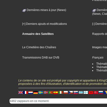
Préférence
Dernières mises à jour (News)
Dernièr
(News, Clai
[+] Derniers ajouts et modifications
[-] Dernièr
Annuaire des Satellites
Rapports d
Le Cimetière des Chaînes
Images ma
Transmissions DAB sur DVB
Français
Thématiq
Thématiq
Thémati
Le contenu de ce site est protégé par copyright et appartient à Kin
proposées à des fins d'illustration, d'identification et de promotion
4462 zappeurs en ce moment.