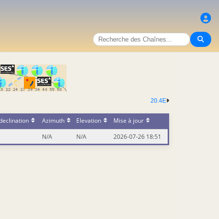
20.4E
declination
Azimuth
Elevation
Mise à jour
N/A
N/A
2026-07-26 18:51