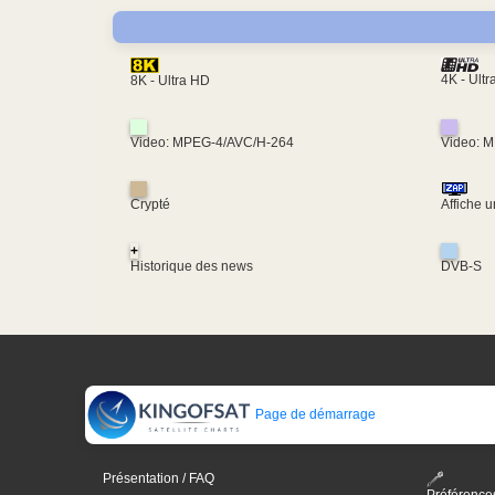
4K - Ult
8K - Ultra HD
Video: MPEG-4/AVC/H-264
Video: 
Crypté
Affiche 
+
Historique des news
DVB-S
Page de démarrage
Présentation / FAQ