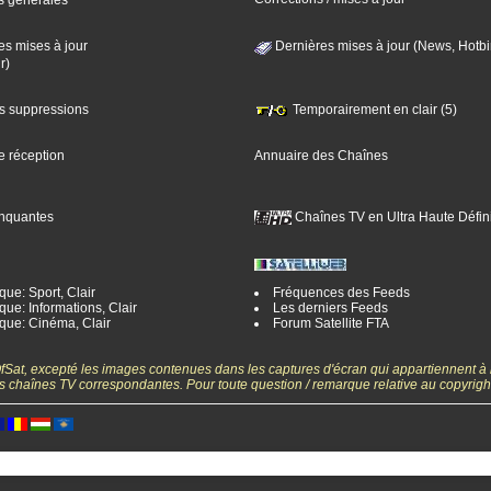
s générales
es mises à jour
Dernières mises à jour (News, Hotbi
r)
es suppressions
Temporairement en clair (5)
e réception
Annuaire des Chaînes
nquantes
Chaînes TV en Ultra Haute Défini
ue: Sport, Clair
Fréquences des Feeds
ue: Informations, Clair
Les derniers Feeds
que: Cinéma, Clair
Forum Satellite FTA
gOfSat, excepté les images contenues dans les captures d'écran qui appartiennent à
 des chaînes TV correspondantes. Pour toute question / remarque relative au copyrig