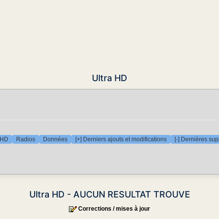
Ultra HD
 HD
Radios
Données
[+] Derniers ajouts et modifications
[-] Dernières su
Ultra HD - AUCUN RESULTAT TROUVE
Corrections / mises à jour