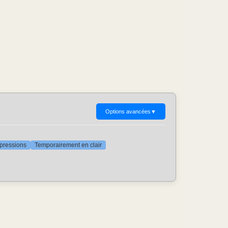
Options avancées
▼
ppressions
Temporairement en clair