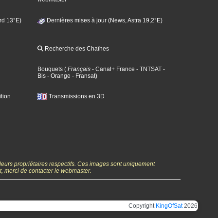
rd 13°E)
Dernières mises à jour (News, Astra 19,2°E)
Recherche des Chaînes
Bouquets
(
Français
- Canal+ France
- TNTSAT
-
Bis
- Orange
- Fransat
)
tion
Transmissions en 3D
 leurs propriétaires respectifs. Ces images sont uniquement
ht, merci de contacter le webmaster.
Copyright
KingOfSat
2026