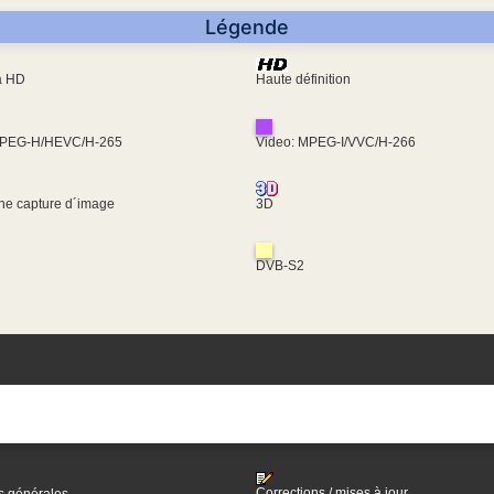
Légende
ra HD
Haute définition
MPEG-H/HEVC/H-265
Video: MPEG-I/VVC/H-266
une capture d´image
3D
DVB-S2
Corrections / mises à jour