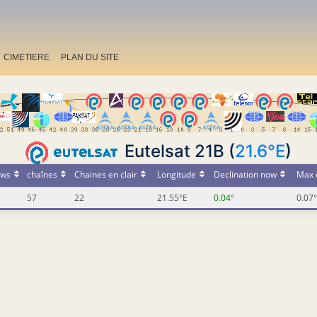
CIMETIERE
PLAN DU SITE
Eutelsat 21B (
21.6°E
)
ws
chaînes
Chaines en clair
Longitude
Declination now
Max 
57
22
21.55°E
0.04°
0.07°