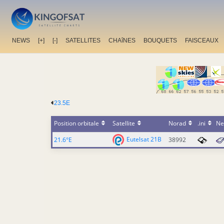
NEWS
[+]
[-]
SATELLITES
CHAîNES
BOUQUETS
FAISCEAUX
23.5E
Position orbitale
Satellite
Norad
.ini
Ne
Eutelsat 21B
21.6°E
38992