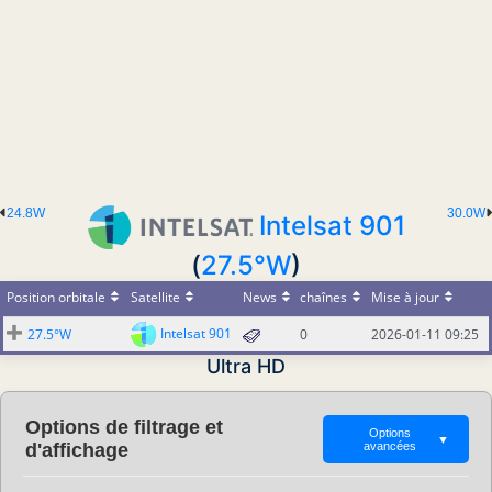
24.8W
30.0W
Intelsat 901
(
27.5°W
)
Position orbitale
Satellite
News
chaînes
Mise à jour
Intelsat 901
27.5°W
0
2026-01-11 09:25
Ultra HD
Options de filtrage et
Options
▼
d'affichage
avancées