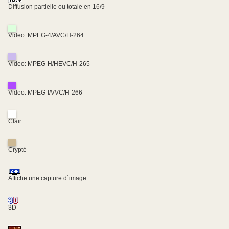
Diffusion partielle ou totale en 16/9
Video: MPEG-4/AVC/H-264
Video: MPEG-H/HEVC/H-265
Video: MPEG-I/VVC/H-266
Clair
Crypté
Affiche une capture d´image
3D