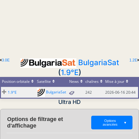
3.0E
BulgariaSat
1.2E
(
1.9°E
)
Position orbitale
Satellite
News
chaînes
Mise à jour
BulgariaSat
1.9°E
242
2026-06-16 20:44
Ultra HD
Options de filtrage et
Options
▼
d'affichage
avancées