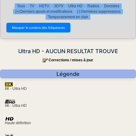
Tous
TV
HDTV
3DTV
Ultra HD
Radios
Données
[+] Derniers ajouts et modifications
[-] Dernières suppressions
Temporairement en clair
Ultra HD - AUCUN RESULTAT TROUVE
Corrections / mises à jour
Légende
8K - Ultra HD
4K - Ultra HD
Haute définition