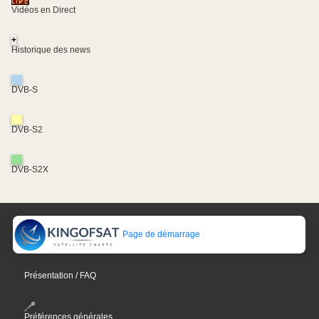
Vidéos en Direct
+
Historique des news
DVB-S
DVB-S2
DVB-S2X
Page de démarrage
Présentation / FAQ
Préférences générales