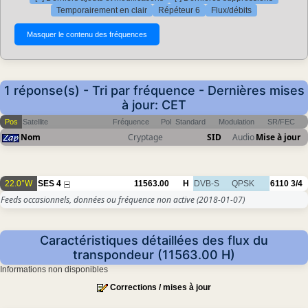
Temporairement en clair
Répéteur 6
Flux/débits
1 réponse(s) - Tri par fréquence - Dernières mises
à jour: CET
Pos
Satellite
Fréquence
Pol
Standard
Modulation
SR/FEC
Nom
Cryptage
SID
Audio
Mise à jour
22.0°W
SES 4
11563.00
H
DVB-S
QPSK
6110
3/4
Feeds occasionnels, données ou fréquence non active
(2018-01-07)
Caractéristiques détaillées des flux du
transpondeur (11563.00 H)
Informations non disponibles
Corrections / mises à jour