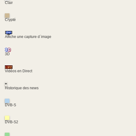
Clair
Crypté
Affiche une capture d´image
3D
Vidéos en Direct
+
Historique des news
DVB-S
DVB-S2