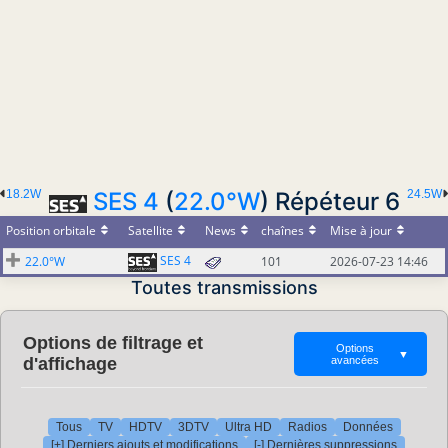
18.2W
SES 4
(
22.0°W
) Répéteur 6
24.5W
Position orbitale
Satellite
News
chaînes
Mise à jour
SES 4
22.0°W
101
2026-07-23 14:46
Toutes transmissions
Options de filtrage et
Options
▼
d'affichage
avancées
Tous
TV
HDTV
3DTV
Ultra HD
Radios
Données
[+] Derniers ajouts et modifications
[-] Dernières suppressions