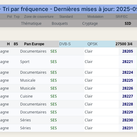
- Tri par fréquence - Dernières mises à jour: 2025-
Pol
Txp
Zone de couverture
Standard
Modulation
SR/FEC
Thématique
Bouquets
Cryptage
SID
H
85
Pan Europe
DVB-S
QPSK
27500
3/4
magne
Documentaires
SES
Clair
28205
magne
Sport
SES
Clair
28221
magne
Documentaires
SES
Clair
28224
magne
Musicale
SES
Clair
28225
magne
Musicale
SES
Clair
28226
magne
Cuisine
SES
Clair
28227
magne
Documentaires
SES
Clair
28228
magne
Documentaires
SES
Clair
28229
magne
Séries
SES
Clair
28230
magne
Séries
SES
Clair
28231