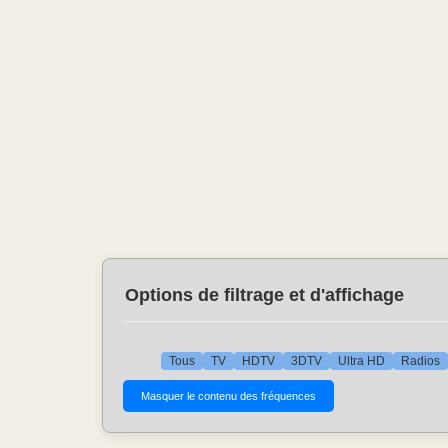
Options de filtrage et d'affichage
Tous
TV
HDTV
3DTV
Ultra HD
Radios