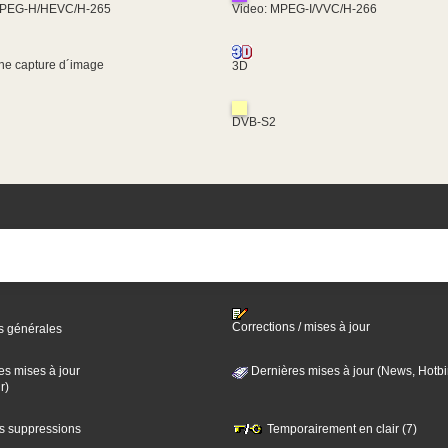
MPEG-H/HEVC/H-265
Video: MPEG-I/VVC/H-266
une capture d´image
3D
DVB-S2
Corrections / mises à jour
s générales
es mises à jour
Dernières mises à jour (News, Hotbi
r)
es suppressions
Temporairement en clair (7)