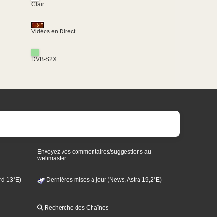
Clair
Vidéos en Direct
DVB-S2X
Envoyez vos commentaires/suggestions au
webmaster
rd 13°E)
Dernières mises à jour (News, Astra 19,2°E)
Recherche des Chaînes