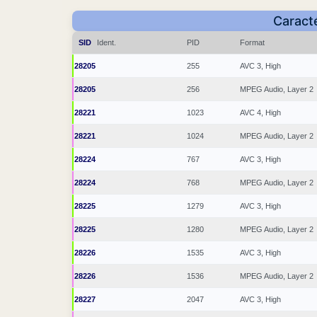
Caracté
SID
Ident.
PID
Format
28205
255
AVC 3, High
28205
256
MPEG Audio, Layer 2
28221
1023
AVC 4, High
28221
1024
MPEG Audio, Layer 2
28224
767
AVC 3, High
28224
768
MPEG Audio, Layer 2
28225
1279
AVC 3, High
28225
1280
MPEG Audio, Layer 2
28226
1535
AVC 3, High
28226
1536
MPEG Audio, Layer 2
28227
2047
AVC 3, High