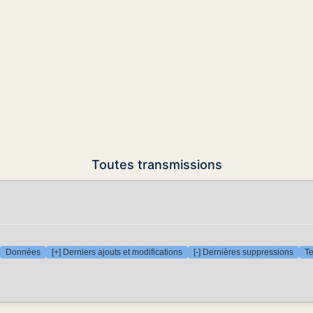
Toutes transmissions
Données
[+] Derniers ajouts et modifications
[-] Dernières suppressions
Te