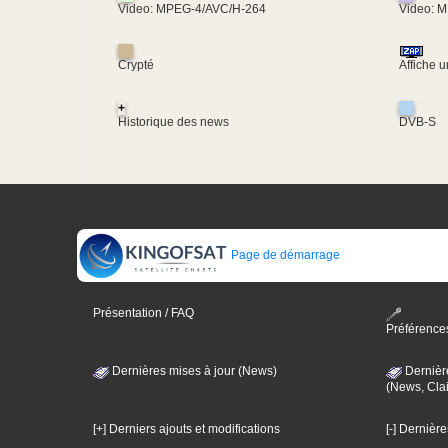
Video: MPEG-4/AVC/H-264
Video: 
Crypté
Affiche 
+
Historique des news
DVB-S
Page de démarrage
Présentation / FAQ
Préférence
Dernières mises à jour (News)
Dernièr
(News, Clai
[+] Derniers ajouts et modifications
[-] Dernièr