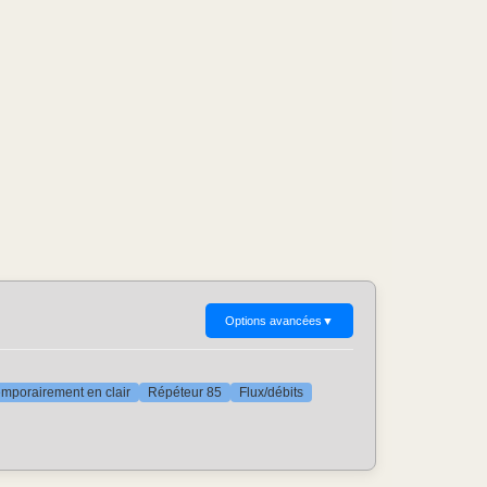
Options avancées
▼
mporairement en clair
Répéteur 85
Flux/débits