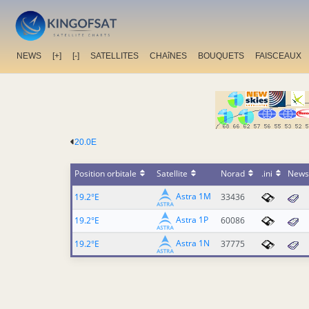
NEWS
[+]
[-]
SATELLITES
CHAîNES
BOUQUETS
FAISCEAUX
20.0E
Position orbitale
Satellite
Norad
.ini
News
Astra 1M
19.2°E
33436
Astra 1P
19.2°E
60086
Astra 1N
19.2°E
37775