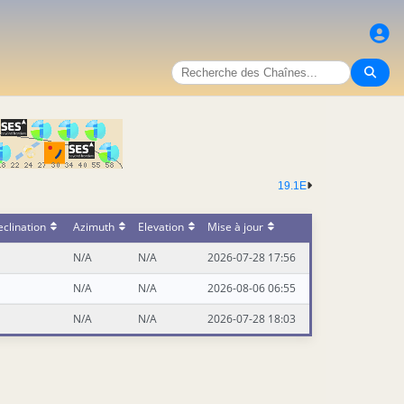
19.1E
clination
Azimuth
Elevation
Mise à jour
N/A
N/A
2026-07-28 17:56
N/A
N/A
2026-08-06 06:55
N/A
N/A
2026-07-28 18:03