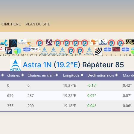
CIMETIERE
PLAN DU SITE
Astra 1N
(
19.2°E
) Répéteur 85
chaînes
Chaines en clair
Longitude
Declination now
Max de
0
0
19.37°E
-0.17°
0.42°
659
287
19.22°E
0.07°
0.07°
355
209
19.18°E
0.04°
0.06°