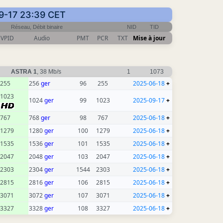
09-17 23:39 CET
Réseau, Débit binaire
NID
TID
VPID
Audio
PMT
PCR
TXT
Mise à jour
ASTRA 1
, 38 Mb/s
1
1073
255
256
ger
96
255
2025-06-18
+
1023
1024
ger
99
1023
2025-09-17
+
767
768
ger
98
767
2025-06-18
+
1279
1280
ger
100
1279
2025-06-18
+
1535
1536
ger
101
1535
2025-06-18
+
2047
2048
ger
103
2047
2025-06-18
+
2303
2304
ger
1544
2303
2025-06-18
+
2815
2816
ger
106
2815
2025-06-18
+
3071
3072
ger
107
3071
2025-06-18
+
3327
3328
ger
108
3327
2025-06-18
+