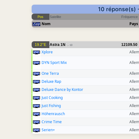
10 réponse(s) 
Pos
Satellite
Fréquence
Nom
Pays
19.2°E
Astra 1N
12109.50
10
Xplore
Alle
DYN Sport Mix
Alle
One Terra
Alle
Deluxe Rap
Alle
Deluxe Dance by Kontor
Alle
Just Cooking
Alle
Just Fishing
Alle
Höhenrausch
Alle
Crime Time
Alle
Serien+
Alle