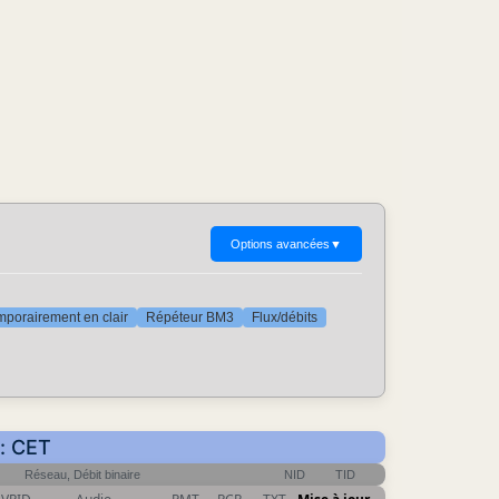
Options avancées
▼
porairement en clair
Répéteur BM3
Flux/débits
r: CET
Réseau, Débit binaire
NID
TID