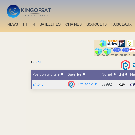
NEWS
[+]
[-]
SATELLITES
CHAîNES
BOUQUETS
FAISCEAUX
23.5E
Position orbitale
Satellite
Norad
.ini
Ne
Eutelsat 21B
21.6°E
38992