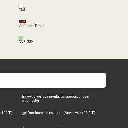
Clair
Vidéos en Direct
DVB-S2X
Envoyez vos commentaires/suggestions au
webmaster
rd 13°E)
Dernières mises à jour (News, Astra 19,2°E)