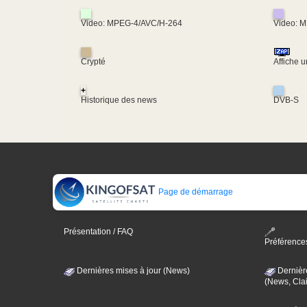
Video: MPEG-4/AVC/H-264
Video: 
Crypté
Affiche 
+
Historique des news
DVB-S
Page de démarrage
Présentation / FAQ
Préférence
Dernières mises à jour (News)
Dernièr
(News, Clai