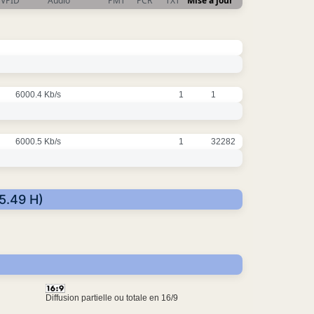
VPID
Audio
PMT
PCR
TXT
Mise à jour
6000.4 Kb/s
1
1
6000.5 Kb/s
1
32282
95.49 H)
Diffusion partielle ou totale en 16/9