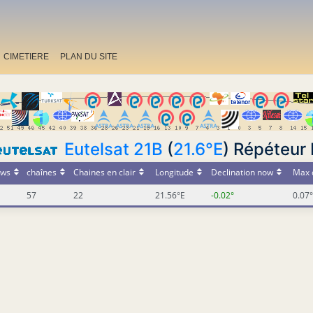
CIMETIERE
PLAN DU SITE
Eutelsat 21B
(
21.6°E
) Répéteur
ws
chaînes
Chaines en clair
Longitude
Declination now
Max 
57
22
21.56°E
-0.02°
0.07°