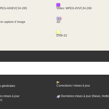
MPEG-H/HEVC/H-265
Video: MPEG-I/VVC/H-266
une capture d´image
3D
DVB-S2
Corrections / mises à jour
s générales
es mises à jour
Dernières mises à jour (News, Hotbi
r)