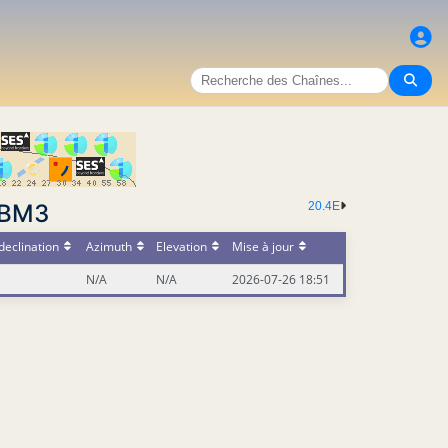
 BM3
20.4E
declination
Azimuth
Elevation
Mise à jour
N/A
N/A
2026-07-26 18:51