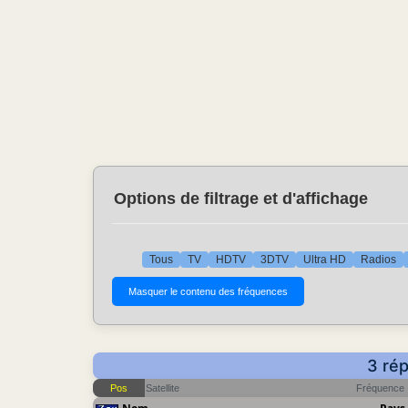
Options de filtrage et d'affichage
Tous
TV
HDTV
3DTV
Ultra HD
Radios
3 rép
Pos
Satellite
Fréquence