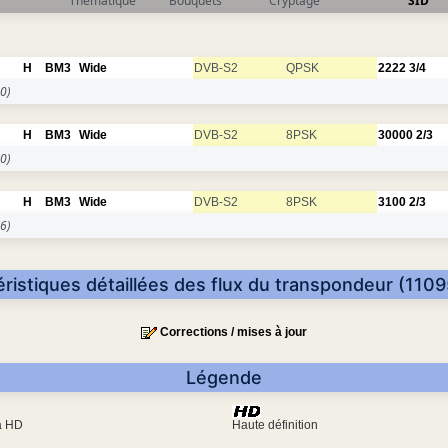
Thématique
Bouquets
Cryptage
SID
H
BM3
Wide
DVB-S2
QPSK
2222
3/4
0)
H
BM3
Wide
DVB-S2
8PSK
30000
2/3
0)
H
BM3
Wide
DVB-S2
8PSK
3100
2/3
6)
ristiques détaillées des flux du transpondeur (110
Corrections / mises à jour
Légende
ra HD
Haute définition