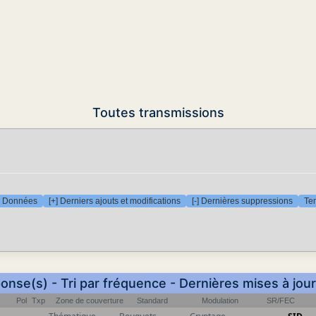
Toutes transmissions
Données
[+] Derniers ajouts et modifications
[-] Dernières suppressions
Tem
onse(s) - Tri par fréquence - Dernières mises à jou
Pol
Txp
Zone de couverture
Standard
Modulation
SR/FEC