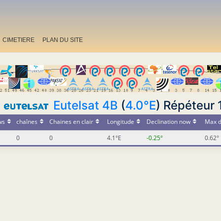
CIMETIERE
PLAN DU SITE
Eutelsat 4B
(
4.0°E
) Répéteur 
ws
chaînes
Chaines en clair
Longitude
Declination now
Max d
0
0
4.1°E
-0.25°
0.62°