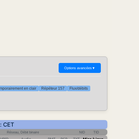
Options avancées
▼
mporairement en clair
Répéteur 157
Flux/débits
r: CET
Réseau, Débit binaire
NID
TID