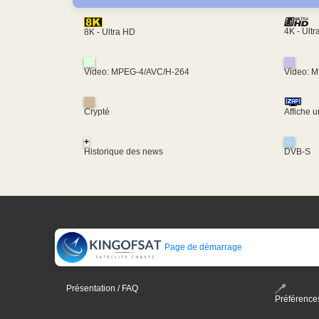
4K - Ult
8K - Ultra HD
Video: MPEG-4/AVC/H-264
Video: 
Crypté
Affiche 
+
Historique des news
DVB-S
Page de démarrage
Présentation / FAQ
Préférence