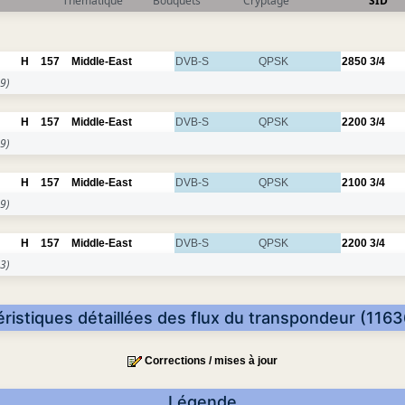
Thématique
Bouquets
Cryptage
SID
H
157
Middle-East
DVB-S
QPSK
2850
3/4
9)
H
157
Middle-East
DVB-S
QPSK
2200
3/4
9)
H
157
Middle-East
DVB-S
QPSK
2100
3/4
9)
H
157
Middle-East
DVB-S
QPSK
2200
3/4
3)
ristiques détaillées des flux du transpondeur (116
Corrections / mises à jour
Légende