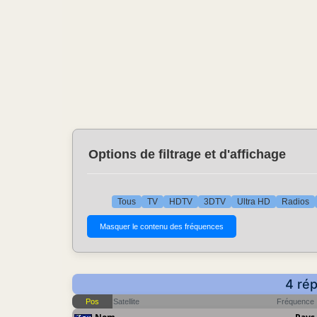
Options de filtrage et d'affichage
Tous
TV
HDTV
3DTV
Ultra HD
Radios
4 rép
Pos
Satellite
Fréquence