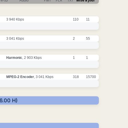
VPID
Audio
PMT
PCR
TXT
Mise à jour
3 940 Kbps
110
11
3 041 Kbps
2
55
Harmonic
, 2 903 Kbps
1
1
MPEG-2 Encoder
, 3 041 Kbps
318
15700
36.00 H)