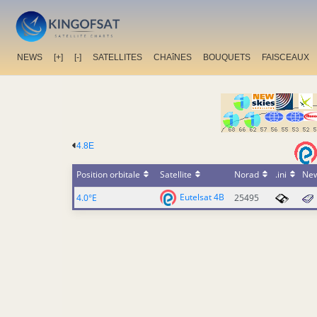
NEWS
[+]
[-]
SATELLITES
CHAîNES
BOUQUETS
FAISCEAUX
4.8E
Position orbitale
Satellite
Norad
.ini
Ne
Eutelsat 4B
4.0°E
25495