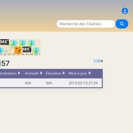
157
3.0E
eclination
Azimuth
Elevation
Mise à jour
N/A
N/A
2013-03-13 21:54