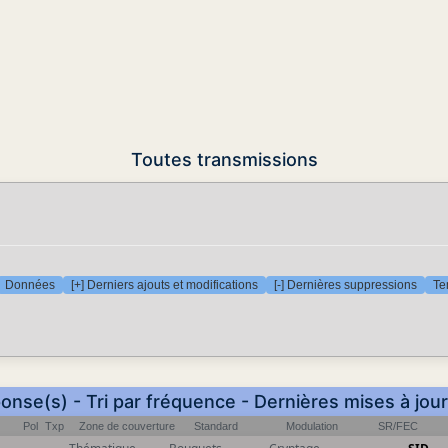
Toutes transmissions
Données
[+] Derniers ajouts et modifications
[-] Dernières suppressions
Te
onse(s) - Tri par fréquence - Dernières mises à jou
Pol
Txp
Zone de couverture
Standard
Modulation
SR/FEC