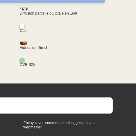
Diffusion partielle ou totale en 16/9
Clair
Vidéos en Direct
DVB-S2X
Envoyez vos commentaires/suggestions au
webmaster