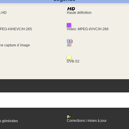
ra HD
Haute définition
MPEG-H/HEVC/H-265
Video: MPEG-I/VVC/H-266
une capture d´image
3D
DVB-S2
Corrections / mises à jour
s générales