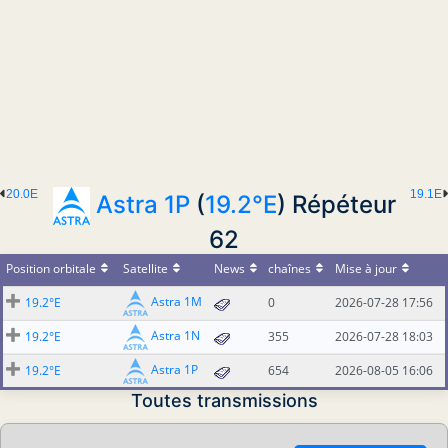
20.0E
19.1E
Astra 1P
(
19.2°E
) Répéteur
62
Position orbitale
Satellite
News
chaînes
Mise à jour
Astra 1M
19.2°E
0
2026-07-28 17:56
Astra 1N
19.2°E
355
2026-07-28 18:03
Astra 1P
19.2°E
654
2026-08-05 16:06
Toutes transmissions