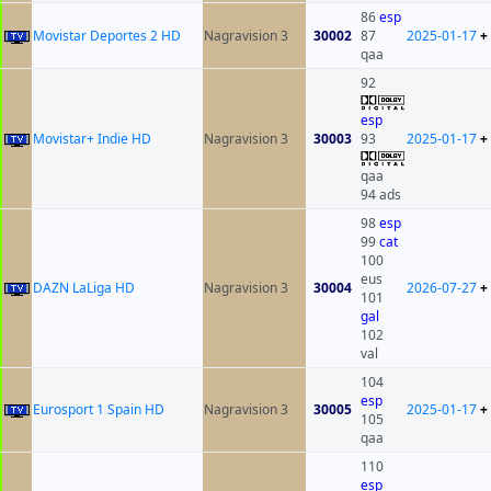
86
esp
Movistar Deportes 2 HD
Nagravision 3
30002
87
2025-01-17
+
qaa
92
esp
Movistar+ Indie HD
Nagravision 3
30003
93
2025-01-17
+
qaa
94 ads
98
esp
99
cat
100
eus
DAZN LaLiga HD
Nagravision 3
30004
2026-07-27
+
101
gal
102
val
104
esp
Eurosport 1 Spain HD
Nagravision 3
30005
2025-01-17
+
105
qaa
110
esp