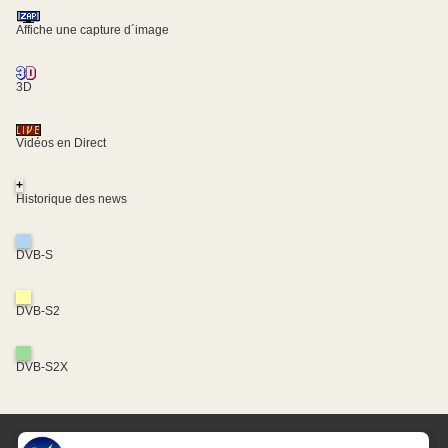
Affiche une capture d´image
3D
Vidéos en Direct
+
Historique des news
DVB-S
DVB-S2
DVB-S2X