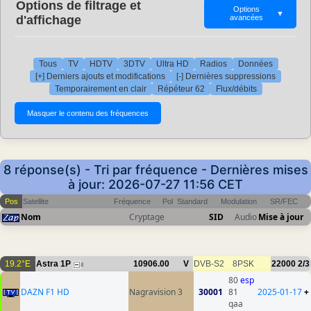
Options de filtrage et
Options
▼
d'affichage
avancées
Tous
TV
HDTV
3DTV
Ultra HD
Radios
Données
[+] Derniers ajouts et modifications
[-] Dernières suppressions
Temporairement en clair
Répéteur 62
Flux/débits
8 réponse(s) - Tri par fréquence - Dernières mises
à jour: 2026-07-27 11:56 CET
Pos
Satellite
Fréquence
Pol
Standard
Modulation
SR/FEC
Nom
Cryptage
SID
Audio
Mise à jour
19.2°E
Astra 1P
10906.00
V
DVB-S2
8PSK
22000
2/3
8
80
esp
DAZN F1 HD
Nagravision 3
30001
81
2025-01-17
+
qaa