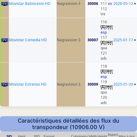
Movistar Baloncesto HD
Nagravision 3
30006
111
vo
2026-05-12
+
112
tre
116
esp
117
Movistar Comedia HD
Nagravision 3
30007
2025-01-17
+
qaa
121
ads
118
esp
119
Movistar Estrenos HD
Nagravision 3
30009
2025-01-29
+
qaa
120
ads
Caractéristiques détaillées des flux du
transpondeur (10906.00 V)
Aspect
SID
Ident.
PID
Format
Colorimetry
Width
Height
Mise à jour