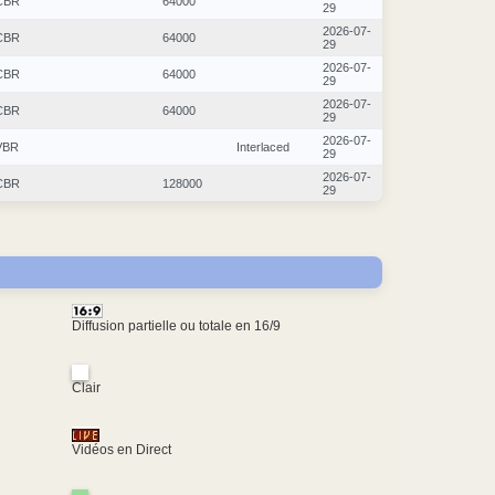
CBR
64000
29
2026-07-
CBR
64000
29
2026-07-
CBR
64000
29
2026-07-
CBR
64000
29
2026-07-
VBR
Interlaced
29
2026-07-
CBR
128000
29
Diffusion partielle ou totale en 16/9
Clair
Vidéos en Direct