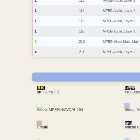
1
113
MPEG Audio, Layer 2
1
114
MPEG Audio, Layer 2
1
115
MPEG Audio, Layer 2
1
116
MPEG Audio, Layer 2
4
210
MPEG Video Main, Main
4
211
MPEG Audio, Layer 2
4K - Ult
8K - Ultra HD
Video: MPEG-4/AVC/H-264
Video: 
Crypté
Affiche 