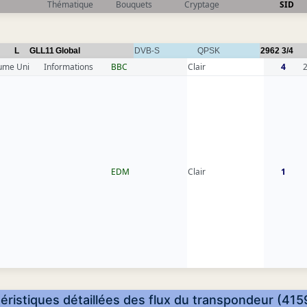
Thématique
Bouquets
Cryptage
SID
L
GLL11
Global
DVB-S
QPSK
2962
3/4
ume Uni
Informations
BBC
Clair
4
EDM
Clair
1
éristiques détaillées des flux du transpondeur (415