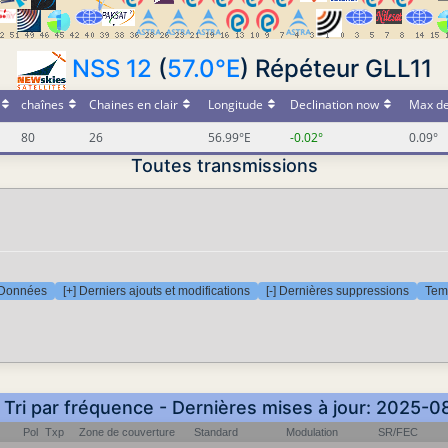
NSS 12
(
57.0°E
) Répéteur GLL11
chaînes
Chaines en clair
Longitude
Declination now
Max de
80
26
56.99°E
-0.02°
0.09°
Toutes transmissions
Données
[+] Derniers ajouts et modifications
[-] Dernières suppressions
Temp
 Tri par fréquence - Dernières mises à jour: 2025-
Pol
Txp
Zone de couverture
Standard
Modulation
SR/FEC