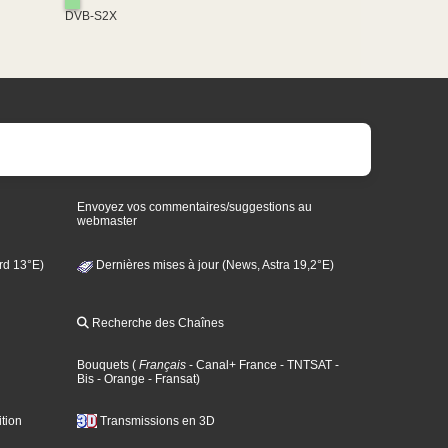
DVB-S2X
Envoyez vos commentaires/suggestions au
webmaster
rd 13°E)
Dernières mises à jour (News, Astra 19,2°E)
Recherche des Chaînes
Bouquets
(
Français
- Canal+ France
- TNTSAT
-
Bis
- Orange
- Fransat
)
tion
Transmissions en 3D