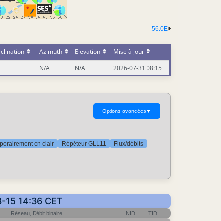
56.0E
clination
Azimuth
Elevation
Mise à jour
N/A
N/A
2026-07-31 08:15
Options avancées
▼
orairement en clair
Répéteur GLL11
Flux/débits
08-15 14:36 CET
Réseau, Débit binaire
NID
TID