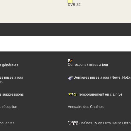
DVB-S2
Corrections / mises à jour
s générales
es mises à jour
Dernières mises à jour (News, Hotbi
r)
es suppressions
Temporairement en clair (5)
e réception
Annuaire des Chaînes
nquantes
Chaînes TV en Ultra Haute Défini