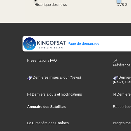
+
Historique des news
DVB-S
Page de démarrage
Présentation / FAQ
Préférence
Dernières mises à jour (News)
Dernièr
(News, Clai
[+] Derniers ajouts et modifications
[-] Dernièr
Annuaire des Satellites
Rapports d
Le Cimetière des Chaînes
Images ma