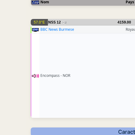
Nom
Pays
57.0°E
NSS 12
4159.00
2
BBC News Burmese
Roya
Encompass - NOR
Caract