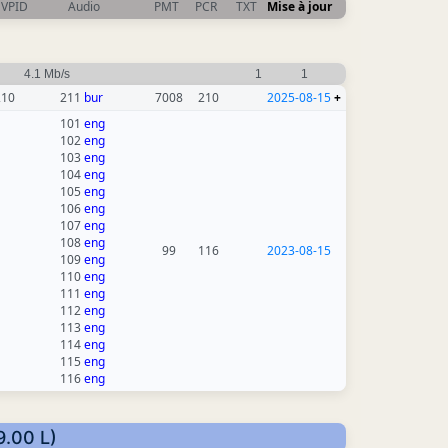
VPID
Audio
PMT
PCR
TXT
Mise à jour
4.1 Mb/s
1
1
210
211
bur
7008
210
2025-08-15
+
101
eng
102
eng
103
eng
104
eng
105
eng
106
eng
107
eng
108
eng
99
116
2023-08-15
109
eng
110
eng
111
eng
112
eng
113
eng
114
eng
115
eng
116
eng
9.00 L)