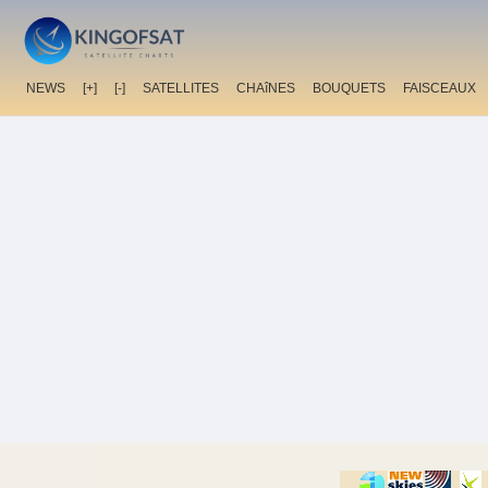
NEWS
[+]
[-]
SATELLITES
CHAîNES
BOUQUETS
FAISCEAUX