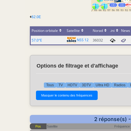
62.0E
Position orbitale
Satellite
Norad
.ini
News
NSS 12
57.0°E
36032
Options de filtrage et d'affichage
Tous
TV
HDTV
3DTV
Ultra HD
Radios
2 réponse(s) -
Pos
Satellite
Fréquence