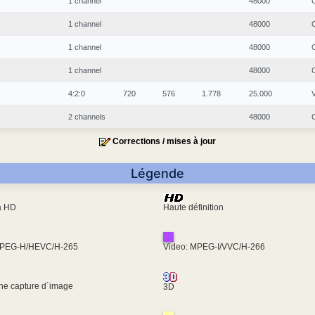
1 channel
48000
1 channel
48000
1 channel
48000
1 channel
48000
4:2:0
720
576
1.778
25.000
2 channels
48000
Corrections / mises à jour
Légende
ra HD
Haute définition
MPEG-H/HEVC/H-265
Video: MPEG-I/VVC/H-266
une capture d´image
3D