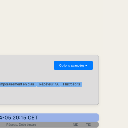
Options avancées
▼
mporairement en clair
Répéteur 7A
Flux/débits
04-05 20:15 CET
Réseau, Débit binaire
NID
TID