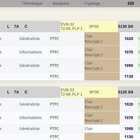
Thématique
Bouquets
Cryptage
SID
DVB-S2
L
7A
C
8PSK
5130
3/4
T2-MI, PLP 1
Clair
e
Généraliste
РТРС
1020
1
Roscrypt 2
Clair
e
Informations
РТРС
1070
1
Roscrypt 2
Clair
e
Généraliste
РТРС
1090
1
Roscrypt 2
РТРС
1130
DVB-S2
L
7A
C
8PSK
5120
3/4
T2-MI, PLP 1
Clair
e
Généraliste
РТРС
1020
1
Roscrypt 2
Clair
e
Informations
РТРС
1070
1
Roscrypt 2
e
Généraliste
РТРС
Clair
1090
1
РТРС
1130