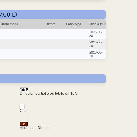
7.00 L)
Bitrate mode
Bitrate
Scan type
Mise à jour
2026-05-
30
2026-05-
30
2026-05-
30
Diffusion partielle ou totale en 16/9
Clair
Vidéos en Direct