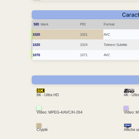
Caract
SID
Ident.
PID
Format
1020
1021
AVC
1020
1024
Teletext Subtitle
1070
1071
AVC
4K - Ult
8K - Ultra HD
Video: MPEG-4/AVC/H-264
Video: 
Crypté
Affiche 