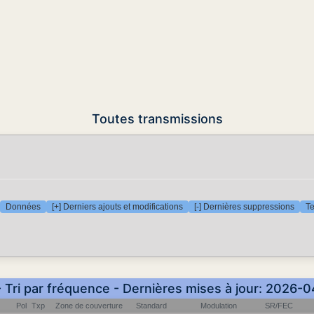
Toutes transmissions
Données
[+] Derniers ajouts et modifications
[-] Dernières suppressions
Te
- Tri par fréquence - Dernières mises à jour: 2026-
Pol
Txp
Zone de couverture
Standard
Modulation
SR/FEC