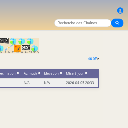
46.0E
eclination
Azimuth
Elevation
Mise à jour
N/A
N/A
2026-04-05 20:33