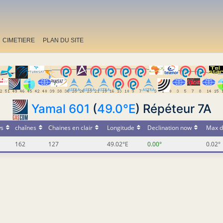
CIMETIERE
PLAN DU SITE
Yamal 601
(
49.0°E
) Répéteur 7A
s
chaînes
Chaines en clair
Longitude
Declination now
Max d
162
127
49.02°E
0.00°
0.02°