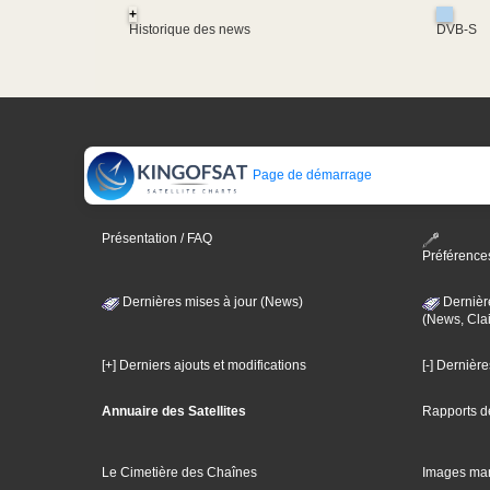
+
Historique des news
DVB-S
Page de démarrage
Présentation / FAQ
Préférence
Dernières mises à jour (News)
Dernièr
(News, Clai
[+] Derniers ajouts et modifications
[-] Dernièr
Annuaire des Satellites
Rapports d
Le Cimetière des Chaînes
Images ma