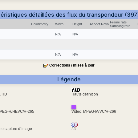
éristiques détaillées des flux du transpondeur (397
Frame rate
Colorimetry
Width
Height
Aspect Ratio
Sampling rate
N/A
N/A
N/A
N/A
Corrections / mises à jour
Légende
ra HD
Haute définition
MPEG-H/HEVC/H-265
Video: MPEG-I/VVC/H-266
une capture d´image
3D