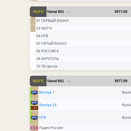
49.0°E
Yamal 601
3977.00
7
01 ПЕРВЫЙ КАНАЛ
03 МАТЧ!
04 НТВ
05 ПЯТЫЙ КАНАЛ
06 РОССИЯ-К
08 КАРУСЕЛЬ
10 ТВ Центр
49.0°E
Yamal 601
3977.00
4
Rossiya 1
Russi
Rossiya 24
Russi
OTR
Russi
Радио России