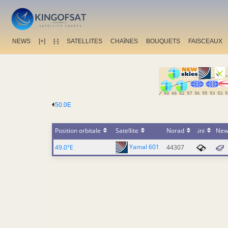
NEWS
[+]
[-]
SATELLITES
CHAîNES
BOUQUETS
FAISCEAUX
50.0E
Position orbitale
Satellite
Norad
.ini
New
Yamal 601
49.0°E
44307