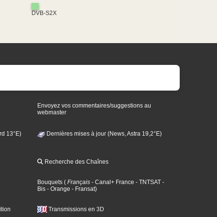
DVB-S2X
Envoyez vos commentaires/suggestions au
webmaster
rd 13°E)
Dernières mises à jour (News, Astra 19,2°E)
Recherche des Chaînes
Bouquets
(
Français
- Canal+ France
- TNTSAT
-
Bis
- Orange
- Fransat
)
tion
Transmissions en 3D