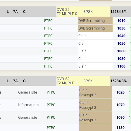
DVB-S2
L
7A
C
8PSK
15284
3/4
T2-MI, PLP 0
РТРС
DVB Scrambling
1010
РТРС
DVB Scrambling
1030
РТРС
Clair
1040
РТРС
Clair
1050
РТРС
Clair
1060
РТРС
Clair
1080
РТРС
Clair
1100
DVB-S2
L
7A
C
8PSK
15284
3/4
T2-MI, PLP 1
Clair
e
Généraliste
РТРС
1020
1
Roscrypt 2
Clair
e
Informations
РТРС
1070
1
Roscrypt 2
Clair
e
Généraliste
РТРС
1090
1
Roscrypt 2
РТРС
1130