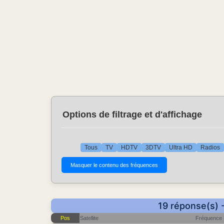
Options de filtrage et d'affichage
Tous
TV
HDTV
3DTV
Ultra HD
Radios
19 réponse(s) 
Pos
Satellite
Fréquence