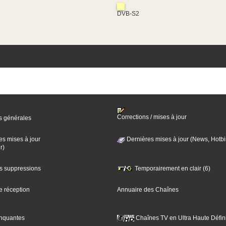
DVB-S2
Corrections / mises à jour
s générales
es mises à jour
Dernières mises à jour (News, Hotbi
r)
es suppressions
Temporairement en clair (6)
e réception
Annuaire des Chaînes
nquantes
Chaînes TV en Ultra Haute Défini