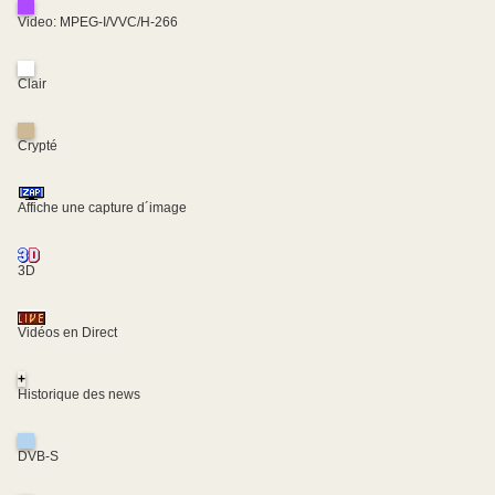
Video: MPEG-I/VVC/H-266
Clair
Crypté
Affiche une capture d´image
3D
Vidéos en Direct
+
Historique des news
DVB-S