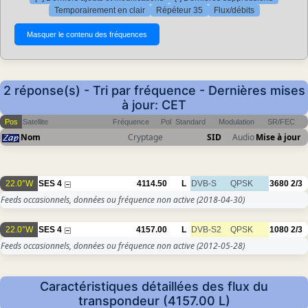
Temporairement en clair
Répéteur 35
Flux/débits
2 réponse(s) - Tri par fréquence - Dernières mises
à jour: CET
Pos
Satellite
Fréquence
Pol
Standard
Modulation
SR/FEC
Nom
Cryptage
SID
Audio
Mise à jour
22.0°W
SES 4
4114.50
L
DVB-S
QPSK
3680
2/3
Feeds occasionnels, données ou fréquence non active
(2018-04-30)
22.0°W
SES 4
4157.00
L
DVB-S2
QPSK
1080
2/3
Feeds occasionnels, données ou fréquence non active
(2012-05-28)
Caractéristiques détaillées des flux du
transpondeur (4157.00 L)