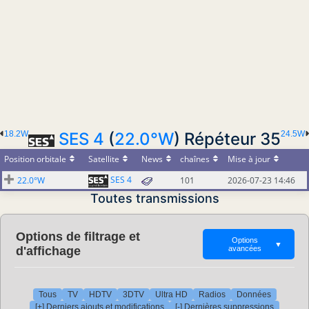
18.2W
SES 4
(
22.0°W
) Répéteur 35
24.5W
Position orbitale
Satellite
News
chaînes
Mise à jour
SES 4
22.0°W
101
2026-07-23 14:46
Toutes transmissions
Options de filtrage et
Options
▼
d'affichage
avancées
Tous
TV
HDTV
3DTV
Ultra HD
Radios
Données
[+] Derniers ajouts et modifications
[-] Dernières suppressions