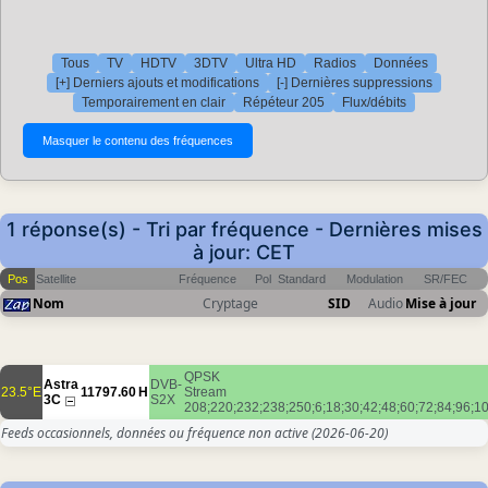
Tous
TV
HDTV
3DTV
Ultra HD
Radios
Données
[+] Derniers ajouts et modifications
[-] Dernières suppressions
Temporairement en clair
Répéteur 205
Flux/débits
1 réponse(s) - Tri par fréquence - Dernières mises
à jour: CET
Pos
Satellite
Fréquence
Pol
Standard
Modulation
SR/FEC
Nom
Cryptage
SID
Audio
Mise à jour
QPSK
Astra
DVB-
23.5°E
11797.60
H
Stream
3C
S2X
208;220;232;238;250;6;18;30;42;48;60;72;84;96;1
Feeds occasionnels, données ou fréquence non active
(2026-06-20)