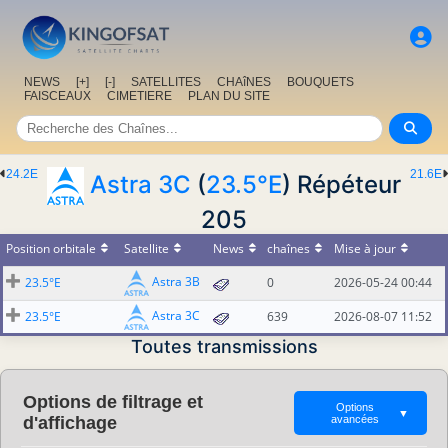
NEWS
[+]
[-]
SATELLITES
CHAîNES
BOUQUETS
FAISCEAUX
CIMETIERE
PLAN DU SITE
24.2E
21.6E
Astra 3C
(
23.5°E
) Répéteur
205
Position orbitale
Satellite
News
chaînes
Mise à jour
Astra 3B
23.5°E
0
2026-05-24 00:44
Astra 3C
23.5°E
639
2026-08-07 11:52
Toutes transmissions
Options de filtrage et
Options
▼
d'affichage
avancées