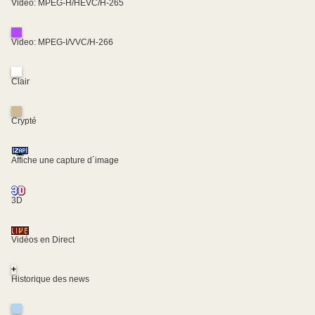
Video: MPEG-H/HEVC/H-265
Video: MPEG-I/VVC/H-266
Clair
Crypté
Affiche une capture d´image
3D
Vidéos en Direct
+
Historique des news