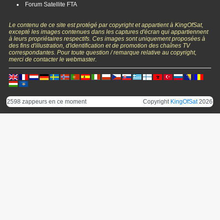
Forum Satellite FTA
Le contenu de ce site est protégé par copyright et appartient à KingOfSat,
excepté les images contenues dans les captures d'écran qui appartiennent
à leurs propriétaires respectifs. Ces images sont uniquement proposées à
des fins d'illustration, d'identification et de promotion des chaînes TV
correspondantes. Pour toute question / remarque relative au copyright,
merci de contacter le webmaster.
2598 zappeurs en ce moment
Copyright
KingOfSat
2026