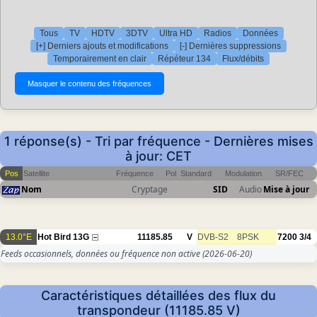
Tous
TV
HDTV
3DTV
Ultra HD
Radios
Données
[+] Derniers ajouts et modifications
[-] Dernières suppressions
Temporairement en clair
Répéteur 134
Flux/débits
1 réponse(s) - Tri par fréquence - Dernières mises
à jour: CET
Pos
Satellite
Fréquence
Pol
Standard
Modulation
SR/FEC
Nom
Cryptage
SID
Audio
Mise à jour
13.0°E
Hot Bird 13G
11185.85
V
DVB-S2
8PSK
7200
3/4
Feeds occasionnels, données ou fréquence non active
(2026-06-20)
Caractéristiques détaillées des flux du
transpondeur (11185.85 V)