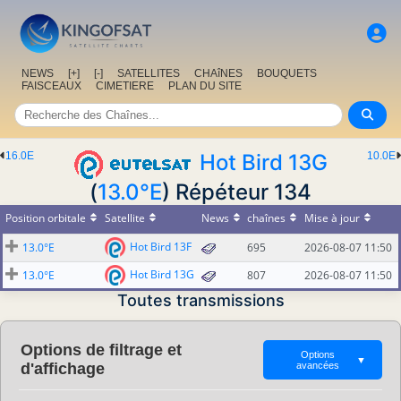
NEWS
[+]
[-]
SATELLITES
CHAîNES
BOUQUETS
FAISCEAUX
CIMETIERE
PLAN DU SITE
16.0E
Hot Bird 13G
10.0E
(
13.0°E
) Répéteur 134
Position orbitale
Satellite
News
chaînes
Mise à jour
Hot Bird 13F
13.0°E
695
2026-08-07 11:50
Hot Bird 13G
13.0°E
807
2026-08-07 11:50
Toutes transmissions
Options de filtrage et
Options
▼
d'affichage
avancées