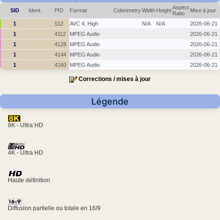
Aspect
SID
Ident.
PID
Format
Colorimetry
Width
Height
Mise à jour
Ratio
1
512
AVC 4, High
N/A
N/A
2026-06-21
1
4112
MPEG Audio
2026-06-21
1
4128
MPEG Audio
2026-06-21
1
4144
MPEG Audio
2026-06-21
1
4160
MPEG Audio
2026-06-21
Corrections / mises à jour
Légende
8K - Ultra HD
4K - Ultra HD
Haute définition
Diffusion partielle ou totale en 16/9