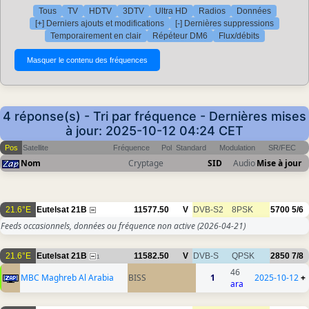
Tous
TV
HDTV
3DTV
Ultra HD
Radios
Données
[+] Derniers ajouts et modifications
[-] Dernières suppressions
Temporairement en clair
Répéteur DM6
Flux/débits
4 réponse(s) - Tri par fréquence - Dernières mises
à jour: 2025-10-12 04:24 CET
Pos
Satellite
Fréquence
Pol
Standard
Modulation
SR/FEC
Nom
Cryptage
SID
Audio
Mise à jour
21.6°E
Eutelsat 21B
11577.50
V
DVB-S2
8PSK
5700
5/6
Feeds occasionnels, données ou fréquence non active
(2026-04-21)
21.6°E
Eutelsat 21B
11582.50
V
DVB-S
QPSK
2850
7/8
1
46
MBC Maghreb Al Arabia
BISS
1
2025-10-12
+
ara