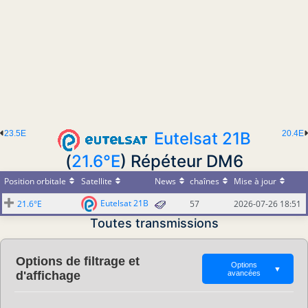
23.5E
Eutelsat 21B
20.4E
(
21.6°E
) Répéteur DM6
Position orbitale
Satellite
News
chaînes
Mise à jour
Eutelsat 21B
21.6°E
57
2026-07-26 18:51
Toutes transmissions
Options de filtrage et
Options
▼
d'affichage
avancées