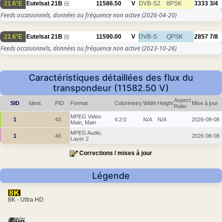
21.6°E
Eutelsat 21B
11586.50
V
DVB-S2
8PSK
3333
3/4
Feeds occasionnels, données ou fréquence non active
(2026-04-20)
21.6°E
Eutelsat 21B
11590.00
V
DVB-S
QPSK
2857
7/8
Feeds occasionnels, données ou fréquence non active
(2023-10-26)
Caractéristiques détaillées des flux du
transpondeur (11582.50 V)
Aspect
SID
Ident.
PID
Format
Colorimetry
Width
Height
Mise à jour
Ratio
MPEG Video
1
43
4:2:0
N/A
N/A
2026-08-08
Main, Main
MPEG Audio,
1
46
2026-08-08
Layer 2
Corrections / mises à jour
Légende
8K - Ultra HD