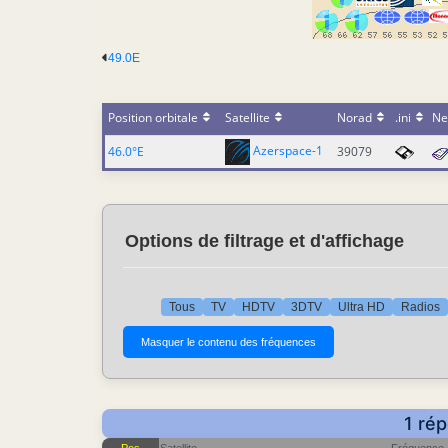
49.0E
Position orbitale
Satellite
Norad
.ini
Ne
Azerspace-1
46.0°E
39079
Options de filtrage et d'affichage
Tous
TV
HDTV
3DTV
Ultra HD
Radios
1 rép