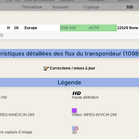
Pol
Txp
Zone de couverture
Standard
Modulation
SR/FEC
Thématique
Bouquets
Cryptage
SID
H
1K
Europe
DVB-S2X
AUTO
22029
None
5)
ristiques détaillées des flux du transpondeur (109
Corrections / mises à jour
Légende
ra HD
Haute définition
MPEG-H/HEVC/H-265
Video: MPEG-I/VVC/H-266
une capture d´image
3D