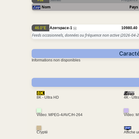
Pos
Satellite
Fréquence
Nom
Pays
46.0°E
Azerspace-1
10980.40
Feeds occasionnels, données ou fréquence non active
(2026-04-2
Caracté
Informations non disponibles
4K - Ult
8K - Ultra HD
Video: MPEG-4/AVC/H-264
Video: 
Crypté
Affiche 