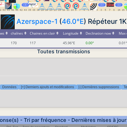
Azerspace-1
(
46.0°E
) Répéteur 1K
ws
chaînes
Chaines en clair
Longitude
Declination now
Max 
170
117
45.96°E
0.00°
0.01°
Toutes transmissions
Données
[+] Derniers ajouts et modifications
[-] Dernières suppressions
Te
onse(s) - Tri par fréquence - Dernières mises à jou