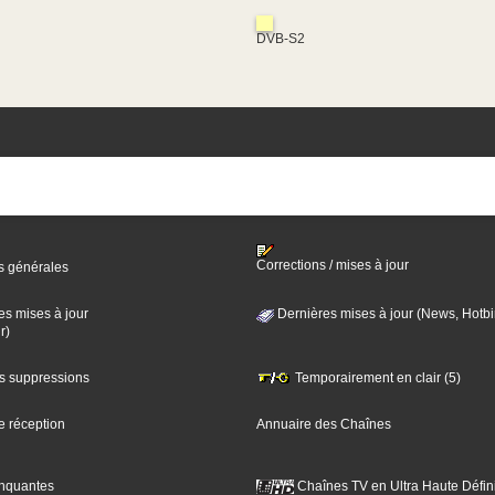
DVB-S2
Corrections / mises à jour
s générales
es mises à jour
Dernières mises à jour (News, Hotbi
r)
es suppressions
Temporairement en clair (5)
e réception
Annuaire des Chaînes
nquantes
Chaînes TV en Ultra Haute Défini