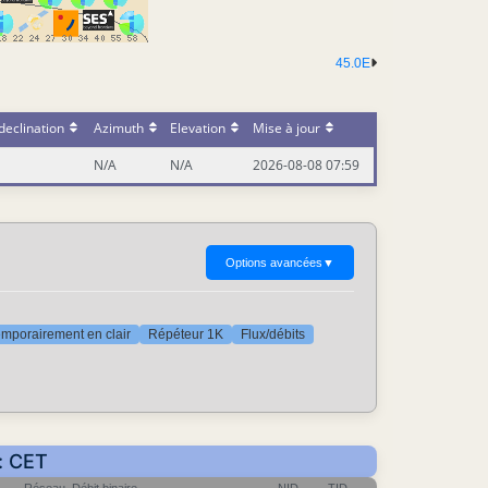
45.0E
declination
Azimuth
Elevation
Mise à jour
N/A
N/A
2026-08-08 07:59
Options avancées
▼
mporairement en clair
Répéteur 1K
Flux/débits
r: CET