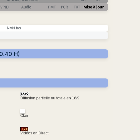
Réseau, Débit binaire
NID
TID
VPID
Audio
PMT
PCR
TXT
Mise à jour
NAN b/s
80.40 H)
Diffusion partielle ou totale en 16/9
Clair
Vidéos en Direct