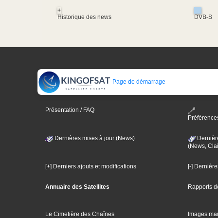
+
Historique des news
DVB-S
Page de démarrage
Présentation / FAQ
Préférence
Dernières mises à jour (News)
Dernièr
(News, Clai
[+] Derniers ajouts et modifications
[-] Dernièr
Annuaire des Satellites
Rapports d
Le Cimetière des Chaînes
Images ma