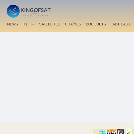
NEWS
[+]
[-]
SATELLITES
CHAîNES
BOUQUETS
FAISCEAUX