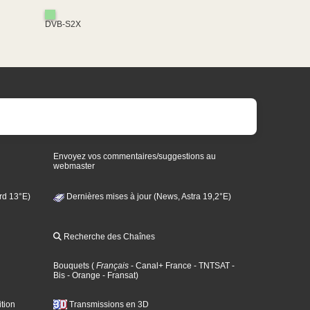
DVB-S2X
Envoyez vos commentaires/suggestions au
webmaster
rd 13°E)
Dernières mises à jour (News, Astra 19,2°E)
Recherche des Chaînes
Bouquets
(
Français
- Canal+ France
- TNTSAT
-
Bis
- Orange
- Fransat
)
tion
Transmissions en 3D