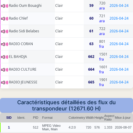
720
Radio Oum Bouaghi
Clair
59
2026-04-24
ara
721
Radio Chlef
Clair
60
2026-04-24
ara
722
Radio Sidi Belabes
Clair
61
2026-04-24
ara
801
RADIO CORAN
Clair
63
2026-04-24
fra
1501
EL BAHDJA
Clair
662
2026-04-24
fra
1601
RADIO CULTURE
Clair
664
2026-04-24
fra
1901
RADIO JEUNESSE
Clair
665
2026-04-24
fra
Caractéristiques détaillées des flux du
transpondeur (12671.60 H)
Aspect
SID
Ident.
PID
Format
Colorimetry
Width
Height
Mise à jour
Ratio
MPEG Video
1
512
4:2:0
720
576
1.333
2026-08-07
Main, Main