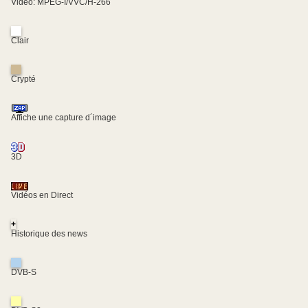
Video: MPEG-I/VVC/H-266
Clair
Crypté
Affiche une capture d´image
3D
Vidéos en Direct
+
Historique des news
DVB-S