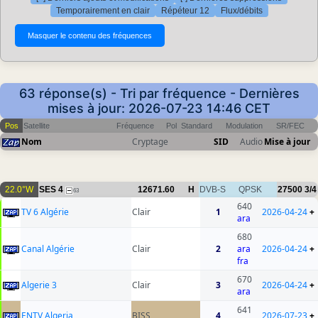
Temporairement en clair
Répéteur 12
Flux/débits
63 réponse(s) - Tri par fréquence - Dernières
mises à jour: 2026-07-23 14:46 CET
Pos
Satellite
Fréquence
Pol
Standard
Modulation
SR/FEC
Nom
Cryptage
SID
Audio
Mise à jour
22.0°W
SES 4
12671.60
H
DVB-S
QPSK
27500
3/4
63
640
TV 6 Algérie
Clair
1
2026-04-24
+
ara
680
Canal Algérie
Clair
2
ara
2026-04-24
+
fra
670
Algerie 3
Clair
3
2026-04-24
+
ara
641
ENTV Algeria
BISS
4
2026-07-23
+