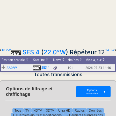
18.2W
SES 4
(
22.0°W
) Répéteur 12
24.5W
Position orbitale
Satellite
News
chaînes
Mise à jour
SES 4
22.0°W
101
2026-07-23 14:46
Toutes transmissions
Options de filtrage et
Options
▼
d'affichage
avancées
Tous
TV
HDTV
3DTV
Ultra HD
Radios
Données
[+] Derniers ajouts et modifications
[-] Dernières suppressions