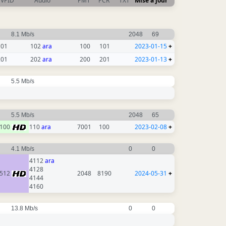
VPID
Audio
PMT
PCR
TXT
Mise à jour
8.1 Mb/s
2048
69
101
102
ara
100
101
2023-01-15
+
201
202
ara
200
201
2023-01-13
+
5.5 Mb/s
5.5 Mb/s
2048
65
100
110
ara
7001
100
2023-02-08
+
4.1 Mb/s
0
0
4112
ara
4128
512
2048
8190
2024-05-31
+
4144
4160
13.8 Mb/s
0
0