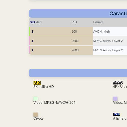
Caracté
SID
Ident.
PID
Format
1
100
AVC 4, High
1
2002
MPEG Audio, Layer 2
1
2003
MPEG Audio, Layer 2
4K - Ult
8K - Ultra HD
Video: MPEG-4/AVC/H-264
Video: 
Crypté
Affiche 