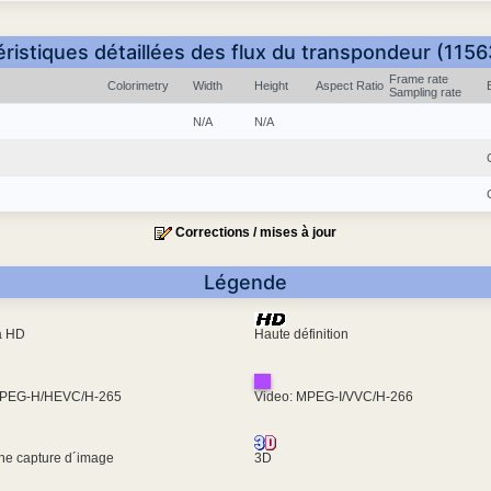
ristiques détaillées des flux du transpondeur (115
Frame rate
Colorimetry
Width
Height
Aspect Ratio
Sampling rate
N/A
N/A
Corrections / mises à jour
Légende
ra HD
Haute définition
MPEG-H/HEVC/H-265
Video: MPEG-I/VVC/H-266
une capture d´image
3D