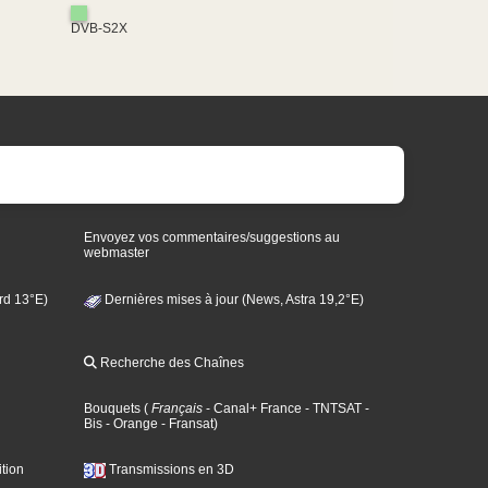
DVB-S2X
Envoyez vos commentaires/suggestions au
webmaster
rd 13°E)
Dernières mises à jour (News, Astra 19,2°E)
Recherche des Chaînes
Bouquets
(
Français
- Canal+ France
- TNTSAT
-
Bis
- Orange
- Fransat
)
tion
Transmissions en 3D