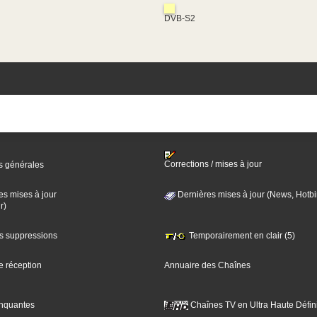
DVB-S2
Corrections / mises à jour
s générales
es mises à jour
Dernières mises à jour (News, Hotbi
r)
es suppressions
Temporairement en clair (5)
e réception
Annuaire des Chaînes
nquantes
Chaînes TV en Ultra Haute Défini