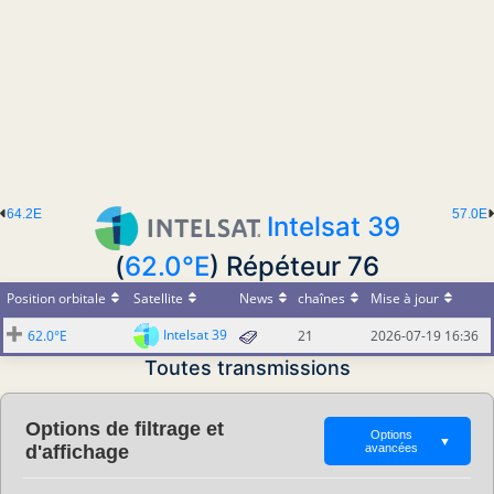
64.2E
57.0E
Intelsat 39
(
62.0°E
) Répéteur 76
Position orbitale
Satellite
News
chaînes
Mise à jour
Intelsat 39
62.0°E
21
2026-07-19 16:36
Toutes transmissions
Options de filtrage et
Options
▼
d'affichage
avancées