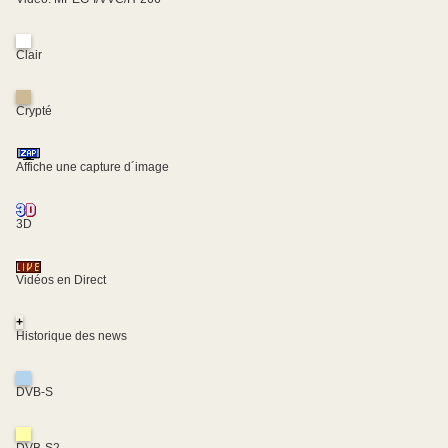
Clair
Crypté
Affiche une capture d´image
3D
Vidéos en Direct
+
Historique des news
DVB-S
DVB-S2