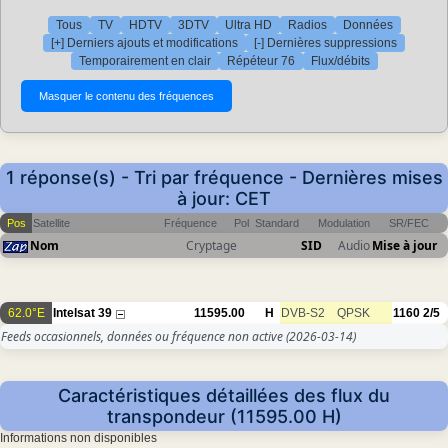
Tous
TV
HDTV
3DTV
Ultra HD
Radios
Données
[+] Derniers ajouts et modifications
[-] Dernières suppressions
Temporairement en clair
Répéteur 76
Flux/débits
1 réponse(s) - Tri par fréquence - Dernières mises
à jour: CET
Pos
Satellite
Fréquence
Pol
Standard
Modulation
SR/FEC
Nom
Cryptage
SID
Audio
Mise à jour
62.0°E
Intelsat 39
11595.00
H
DVB-S2
QPSK
1160
2/5
Feeds occasionnels, données ou fréquence non active
(2026-03-14)
Caractéristiques détaillées des flux du
transpondeur (11595.00 H)
Informations non disponibles