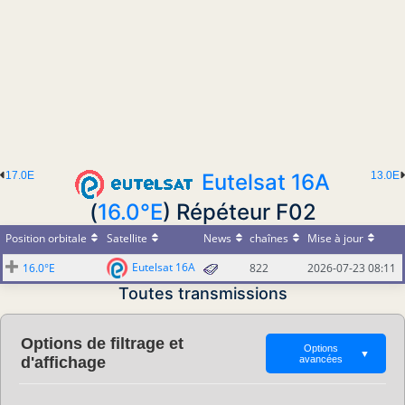
17.0E
Eutelsat 16A
13.0E
(
16.0°E
) Répéteur F02
Position orbitale
Satellite
News
chaînes
Mise à jour
Eutelsat 16A
16.0°E
822
2026-07-23 08:11
Toutes transmissions
Options de filtrage et
Options
▼
d'affichage
avancées