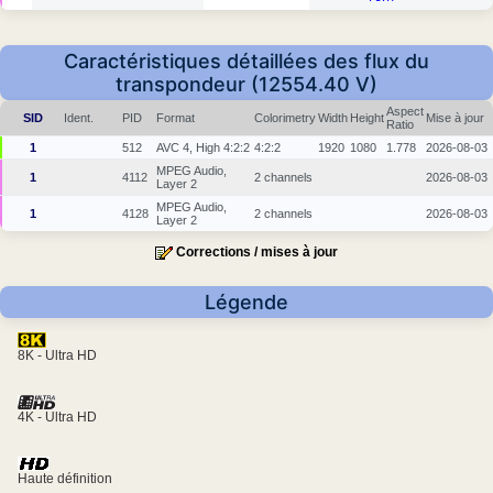
Caractéristiques détaillées des flux du
transpondeur (12554.40 V)
Aspect
SID
Ident.
PID
Format
Colorimetry
Width
Height
Mise à jour
Ratio
1
512
AVC 4, High 4:2:2
4:2:2
1920
1080
1.778
2026-08-03
MPEG Audio,
1
4112
2 channels
2026-08-03
Layer 2
MPEG Audio,
1
4128
2 channels
2026-08-03
Layer 2
Corrections / mises à jour
Légende
8K - Ultra HD
4K - Ultra HD
Haute définition