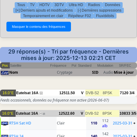
Tous
TV
HDTV
3DTV
Ultra HD
Radios
Données
[+] Derniers ajouts et modifications
[-] Dernières suppressions
Temporairement en clair
Répéteur F02
Flux/débits
29 réponse(s) - Tri par fréquence - Dernières
mises à jour: 2025-12-13 02:21 CET
Pos
Satellite
Fréquence
Pol
Standard
Modulation
SR/FEC
Nom
Cryptage
SID
Audio
Mise à jour
16.0°E
Eutelsat 16A
12511.50
V
DVB-S2
8PSK
7120
3/4
Feeds occasionnels, données ou fréquence non active
(2026-06-07)
16.0°E
Eutelsat 16A
12522.60
V
DVB-S2
8PSK
10833
3/5
16
112
RTSH Sat HD
Clair
110
2025-03-31
+
alb
142
RTSH 24
Clair
140
2025-03-31
+