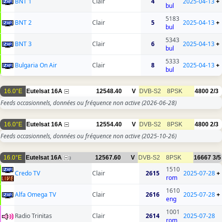
BNT 1
Clair
4
2025-04-13
+
bul
5183
BNT 2
Clair
5
2025-04-13
+
bul
5343
BNT 3
Clair
6
2025-04-13
+
bul
5333
Bulgaria On Air
Clair
8
2025-04-13
+
bul
16.0°E
Eutelsat 16A
12548.40
V
DVB-S2
8PSK
4800
2/3
Feeds occasionnels, données ou fréquence non active
(2026-06-28)
16.0°E
Eutelsat 16A
12554.40
V
DVB-S2
8PSK
4800
2/3
Feeds occasionnels, données ou fréquence non active
(2025-10-26)
16.0°E
Eutelsat 16A
12567.60
V
DVB-S2
8PSK
16667
3/5
3
1510
Credo TV
Clair
2615
2025-07-28
+
rom
1610
Alfa Omega TV
Clair
2616
2025-07-28
+
eng
1001
Radio Trinitas
Clair
2614
2025-07-28
rom