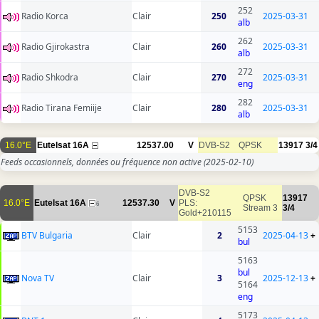
252
Radio Korca
Clair
250
2025-03-31
alb
262
Radio Gjirokastra
Clair
260
2025-03-31
alb
272
Radio Shkodra
Clair
270
2025-03-31
eng
282
Radio Tirana Femiije
Clair
280
2025-03-31
alb
16.0°E
Eutelsat 16A
12537.00
V
DVB-S2
QPSK
13917
3/4
Feeds occasionnels, données ou fréquence non active
(2025-02-10)
DVB-S2
QPSK
13917
16.0°E
Eutelsat 16A
12537.30
V
PLS:
6
Stream 3
3/4
Gold+210115
5153
BTV Bulgaria
Clair
2
2025-04-13
+
bul
5163
bul
Nova TV
Clair
3
2025-12-13
+
5164
eng
5173