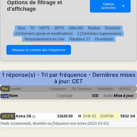
Options de filtrage et
Options
▼
d'affichage
avancées
Tous
TV
HDTV
3DTV
Ultra HD
Radios
Données
[+] Derniers ajouts et modifications
[-] Dernières suppressions
Temporairement en clair
Répéteur 27
Flux/débits
1 réponse(s) - Tri par fréquence - Dernières mises
à jour: CET
Pos
Satellite
Fréquence
Pol
Standard
Modulation
SR/FEC
Nom
Cryptage
SID
Audio
Mise à jour
19.2°E
Astra 1N
11620.50
H
DVB-S2
32APSK
5932
3/4
Feeds occasionnels, données ou fréquence non active
(2025-03-02)