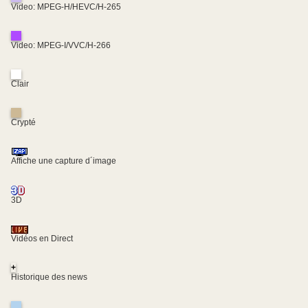
Video: MPEG-H/HEVC/H-265
Video: MPEG-I/VVC/H-266
Clair
Crypté
Affiche une capture d´image
3D
Vidéos en Direct
+
Historique des news