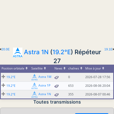
20.0E
19.1E
Astra 1N
(
19.2°E
) Répéteur
27
Position orbitale
Satellite
News
chaînes
Mise à jour
Astra 1M
19.2°E
0
2026-07-28 17:56
Astra 1P
19.2°E
653
2026-08-06 20:04
Astra 1N
19.2°E
355
2026-08-07 00:46
Toutes transmissions