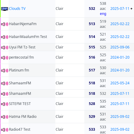
538
Clouds TV
Clair
532
aac
2025-07-11
+
eng
519
HabariNjemaFm
Clair
513
2025-02-22
aac
521
HabariMaalumFm Test
Clair
514
2025-02-22
aac
Uyui FM Tz-Test
Clair
515
525
2025-09-06
525
pentecostal fm
Clair
516
2024-01-20
aac
530
Platinum fm
Clair
517
2024-01-20
aac
531
ShamaamFM
Clair
518
2025-05-24
aac
ShamaamFM
Clair
518
532
2025-07-11
535
SITEFM TEST
Clair
528
2025-07-11
aac
531
Hatma FM Radio
Clair
529
2025-09-02
aac
533
Radio47 Test
Clair
533
2025-09-02
aac