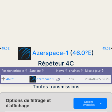
49.0E
45.0E
Azerspace-1
(
46.0°E
)
Répéteur 4C
Position orbitale
Satellite
News
chaînes
Mise à jour
Azerspace-1
46.0°E
169
2026-08-05 08:28
Toutes transmissions
Options de filtrage et
Options
▼
d'affichage
avancées