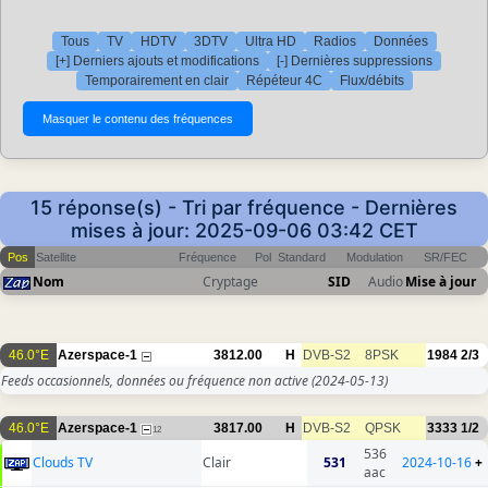
Tous
TV
HDTV
3DTV
Ultra HD
Radios
Données
[+] Derniers ajouts et modifications
[-] Dernières suppressions
Temporairement en clair
Répéteur 4C
Flux/débits
15 réponse(s) - Tri par fréquence - Dernières
mises à jour: 2025-09-06 03:42 CET
Pos
Satellite
Fréquence
Pol
Standard
Modulation
SR/FEC
Nom
Cryptage
SID
Audio
Mise à jour
46.0°E
Azerspace-1
3812.00
H
DVB-S2
8PSK
1984
2/3
Feeds occasionnels, données ou fréquence non active
(2024-05-13)
46.0°E
Azerspace-1
3817.00
H
DVB-S2
QPSK
3333
1/2
12
536
Clouds TV
Clair
531
2024-10-16
+
aac