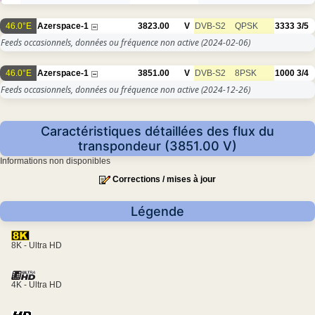
46.0°E
Azerspace-1
3823.00
V
DVB-S2
QPSK
3333
3/5
Feeds occasionnels, données ou fréquence non active
(2024-02-06)
46.0°E
Azerspace-1
3851.00
V
DVB-S2
8PSK
1000
3/4
Feeds occasionnels, données ou fréquence non active
(2024-12-26)
Caractéristiques détaillées des flux du
transpondeur (3851.00 V)
Informations non disponibles
Corrections / mises à jour
Légende
8K - Ultra HD
4K - Ultra HD