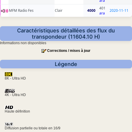
ara
401
MFM Radio Fes
Clair
4000
2020-11-11
ara
Caractéristiques détaillées des flux du
transpondeur (11604.10 H)
Informations non disponibles
Corrections / mises à jour
Légende
8K - Ultra HD
4K - Ultra HD
Haute définition
Diffusion partielle ou totale en 16/9