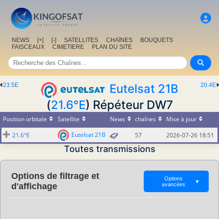
NEWS
[+]
[-]
SATELLITES
CHAîNES
BOUQUETS
FAISCEAUX
CIMETIERE
PLAN DU SITE
23.5E
Eutelsat 21B
20.4E
(
21.6°E
) Répéteur DW7
Position orbitale
Satellite
News
chaînes
Mise à jour
Eutelsat 21B
21.6°E
57
2026-07-26 18:51
Toutes transmissions
Options de filtrage et
Options
▼
d'affichage
avancées