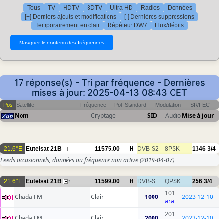
Tous
TV
HDTV
3DTV
Ultra HD
Radios
Données
[+] Derniers ajouts et modifications
[-] Dernières suppressions
Temporairement en clair
Répéteur DW7
Flux/débits
17 réponse(s) - Tri par fréquence - Dernières
mises à jour: 2025-04-13 08:43 CET
Pos
Satellite
Fréquence
Pol
Standard
Modulation
SR/FEC
Nom
Cryptage
SID
Audio
Mise à jour
21.6°E
Eutelsat 21B
11575.00
H
DVB-S2
8PSK
1346
3/4
Feeds occasionnels, données ou fréquence non active
(2019-04-07)
21.6°E
Eutelsat 21B
11599.00
H
DVB-S
QPSK
256
3/4
2
101
Chada FM
Clair
1000
2023-12-10
ara
201
Chada FM
Clair
2000
2023-12-10