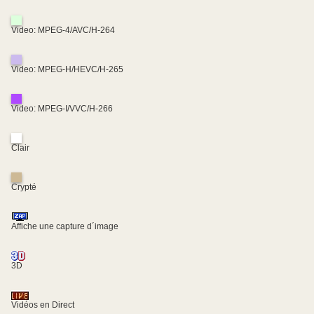
Video: MPEG-4/AVC/H-264
Video: MPEG-H/HEVC/H-265
Video: MPEG-I/VVC/H-266
Clair
Crypté
Affiche une capture d´image
3D
Vidéos en Direct