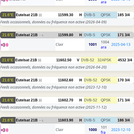
ara
21.6°E
Eutelsat 21B
11599.30
H
DVB-S
QPSK
185
3/4
Feeds occasionnels, données ou fréquence non active
(2026-04-09)
21.6°E
Eutelsat 21B
11599.80
H
DVB-S
QPSK
171
3/4
1
1004
Clair
1001
2025-04-13
ara
21.6°E
Eutelsat 21B
11602.50
V
DVB-S2
32APSK
4532
3/4
Feeds occasionnels, données ou fréquence non active
(2026-04-20)
21.6°E
Eutelsat 21B
11602.60
H
DVB-S2
QPSK
170
3/4
Feeds occasionnels, données ou fréquence non active
(2023-12-10)
21.6°E
Eutelsat 21B
11602.70
H
DVB-S2
QPSK
171
3/4
Feeds occasionnels, données ou fréquence non active
(2025-11-12)
21.6°E
Eutelsat 21B
11603.90
H
DVB-S
QPSK
186
3/4
1
101
Clair
1000
2023-12-10
fra