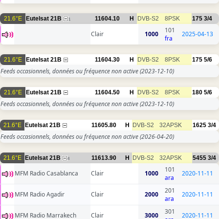
21.6°E
Eutelsat 21B
11604.10
H
DVB-S2
8PSK
175
3/4
1
101
Clair
1000
2025-04-13
fra
21.6°E
Eutelsat 21B
11604.30
H
DVB-S2
8PSK
175
5/6
Feeds occasionnels, données ou fréquence non active
(2023-12-10)
21.6°E
Eutelsat 21B
11604.50
H
DVB-S2
8PSK
180
5/6
Feeds occasionnels, données ou fréquence non active
(2023-12-10)
21.6°E
Eutelsat 21B
11605.80
H
DVB-S2
32APSK
1625
3/4
Feeds occasionnels, données ou fréquence non active
(2026-04-20)
21.6°E
Eutelsat 21B
11613.90
H
DVB-S2
32APSK
5455
3/4
4
101
MFM Radio Casablanca
Clair
1000
2020-11-11
ara
201
MFM Radio Agadir
Clair
2000
2020-11-11
ara
301
MFM Radio Marrakech
Clair
3000
2020-11-11