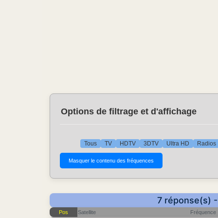
Options de filtrage et d'affichage
Tous
TV
HDTV
3DTV
Ultra HD
Radios
7 réponse(s) -
Pos
Satellite
Fréquence