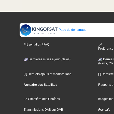
Page de démarrage
Présentation / FAQ
Préférence
Dernières mises à jour (News)
Dernièr
(News, Clai
[+] Derniers ajouts et modifications
[-] Dernièr
Annuaire des Satellites
Rapports d
Le Cimetière des Chaînes
Images ma
Transmissions DAB sur DVB
Français