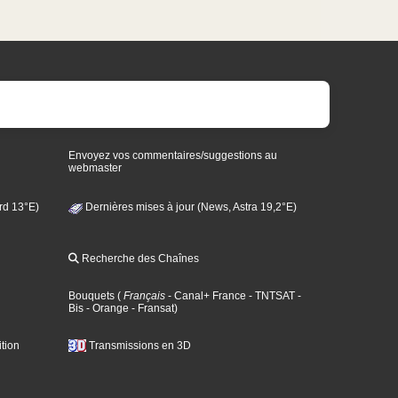
Envoyez vos commentaires/suggestions au
webmaster
rd 13°E)
Dernières mises à jour (News, Astra 19,2°E)
Recherche des Chaînes
Bouquets
(
Français
- Canal+ France
- TNTSAT
-
Bis
- Orange
- Fransat
)
tion
Transmissions en 3D