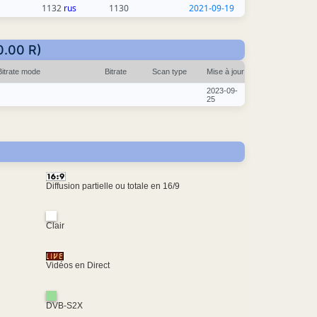
1132
rus
1130
2021-09-19
0.00 R)
Bitrate mode
Bitrate
Scan type
Mise à jour
2023-09-
25
Diffusion partielle ou totale en 16/9
Clair
Vidéos en Direct
DVB-S2X