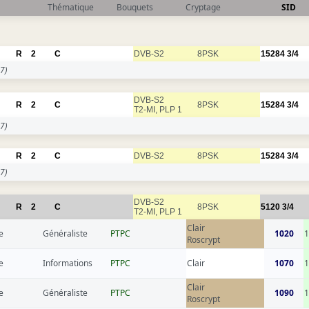
Thématique
Bouquets
Cryptage
SID
R
2
C
DVB-S2
8PSK
15284
3/4
7)
DVB-S2
R
2
C
8PSK
15284
3/4
T2-MI, PLP 1
7)
R
2
C
DVB-S2
8PSK
15284
3/4
7)
DVB-S2
R
2
C
8PSK
5120
3/4
T2-MI, PLP 1
Clair
e
Généraliste
РТРС
1020
1
Roscrypt
e
Informations
РТРС
Clair
1070
1
Clair
e
Généraliste
РТРС
1090
1
Roscrypt