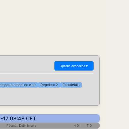
Options avancées
▼
emporairement en clair
Répéteur 2
Flux/débits
12-17 08:48 CET
Réseau, Débit binaire
NID
TID