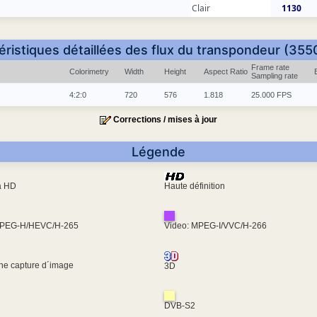
Clair
1130
éristiques détaillées des flux du transpondeur (355
Frame rate
Colorimetry
Width
Height
Aspect Ratio
Sampling rate
4:2:0
720
576
1.818
25.000 FPS
Corrections / mises à jour
Légende
ra HD
Haute définition
MPEG-H/HEVC/H-265
Video: MPEG-I/VVC/H-266
une capture d´image
3D
DVB-S2