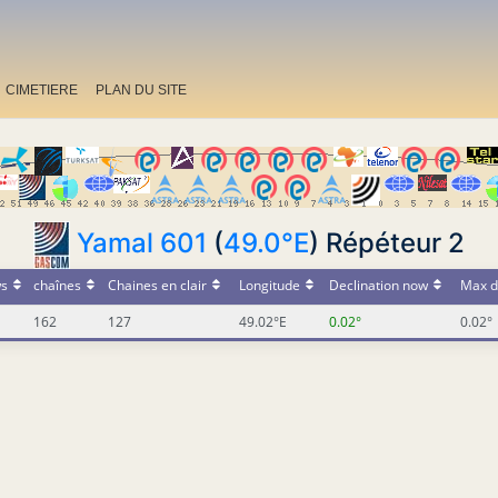
CIMETIERE
PLAN DU SITE
Yamal 601
(
49.0°E
) Répéteur 2
s
chaînes
Chaines en clair
Longitude
Declination now
Max d
162
127
49.02°E
0.02°
0.02°