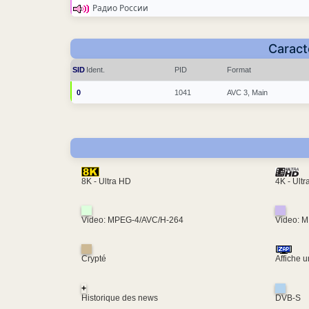
Радио России
Caract
SID
Ident.
PID
Format
0
1041
AVC 3, Main
4K - Ult
8K - Ultra HD
Video: MPEG-4/AVC/H-264
Video: 
Crypté
Affiche 
+
Historique des news
DVB-S