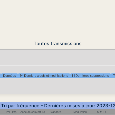
Toutes transmissions
Données
[+] Derniers ajouts et modifications
[-] Dernières suppressions
T
 Tri par fréquence - Dernières mises à jour: 2023-
Pol
Txp
Zone de couverture
Standard
Modulation
SR/FEC