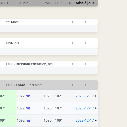
VPID
Audio
PMT
PCR
TXT
Mise à jour
55 Mb/s
0
0
NAN b/s
0
0
DTT - RussianFederation
, n/a
0
0
DTT - YAMAL
, 7.9 Mb/s
0
0
021
1022
rus
1020
1021
2023-12-17
+
071
1072
rus
1070
1071
2023-12-17
+
091
1092
rus
1090
1091
2023-12-17
+