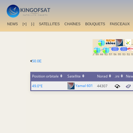
NEWS
[+]
[-]
SATELLITES
CHAîNES
BOUQUETS
FAISCEAUX
50.0E
Position orbitale
Satellite
Norad
.ini
New
Yamal 601
49.0°E
44307