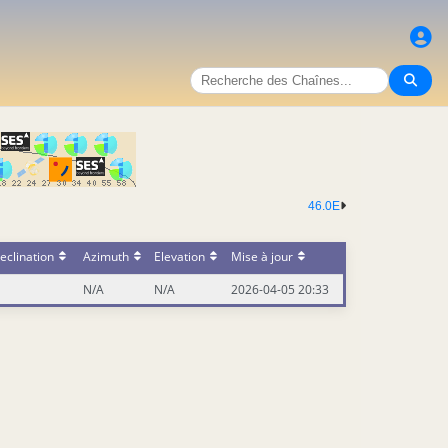
46.0E
eclination
Azimuth
Elevation
Mise à jour
N/A
N/A
2026-04-05 20:33