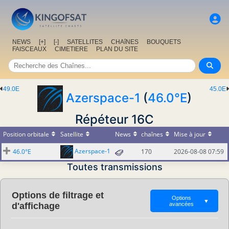
NEWS
[+]
[-]
SATELLITES
CHAîNES
BOUQUETS
FAISCEAUX
CIMETIERE
PLAN DU SITE
49.0E
45.0E
Azerspace-1
(
46.0°E
)
Répéteur 16C
Position orbitale
Satellite
News
chaînes
Mise à jour
Azerspace-1
46.0°E
170
2026-08-08 07:59
Toutes transmissions
Options de filtrage et
Options
▼
d'affichage
avancées