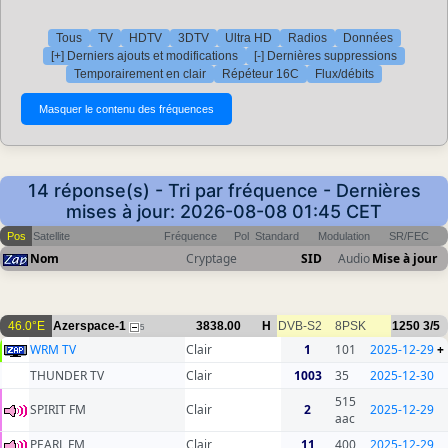
Tous
TV
HDTV
3DTV
Ultra HD
Radios
Données
[+] Derniers ajouts et modifications
[-] Dernières suppressions
Temporairement en clair
Répéteur 16C
Flux/débits
14 réponse(s) - Tri par fréquence - Dernières
mises à jour: 2026-08-08 01:45 CET
Pos
Satellite
Fréquence
Pol
Standard
Modulation
SR/FEC
Nom
Cryptage
SID
Audio
Mise à jour
46.0°E
Azerspace-1
3838.00
H
DVB-S2
8PSK
1250
3/5
5
WRM TV
Clair
1
101
2025-12-29
+
THUNDER TV
Clair
1003
35
2025-12-30
515
SPIRIT FM
Clair
2
2025-12-29
aac
PEARL FM
Clair
11
400
2025-12-29