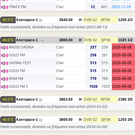
TRACE FM
Clair
12
401
2025-12-29
46.0°E
Azerspace-1
3840.00
H
DVB-S2
8PSK
1250
2/3
Feeds occasionnels, données ou fréquence non active
(2023-08-13)
46.0°E
Azerspace-1
3860.00
H
DVB-S2
QPSK
1025
1/2
6
RADIO SAFINA
Clair
257
259
2026-08-08
GOLD FM
Clair
258
261
2026-08-08
SAFINA TEST
Clair
513
515
2026-08-08
GOLD FM
Clair
515
513
2026-08-08
RHM FM
Clair
770
769
2026-08-08
GOLD FM 2
Clair
1026
1025
2026-08-08
46.0°E
Azerspace-1
3863.00
H
DVB-S2
8PSK
2380
3/5
Feeds occasionnels, données ou fréquence non active
(2024-03-02)
46.0°E
Azerspace-1
3869.00
H
DVB-S2
QPSK
1250
3/5
Feeds occasionnels, données ou fréquence non active
(2024-02-06)