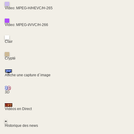
Video: MPEG-H/HEVC/H-265
Video: MPEG-I/VVC/H-266
Clair
Crypté
Affiche une capture d´image
3D
Vidéos en Direct
+
Historique des news