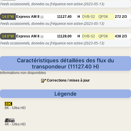
Feeds occasionnels, données ou fréquence non active
(2023-05-13)
14.0°W
Express AM 8
11127.40
H
DVB-S2
QPSK
272
2/3
Feeds occasionnels, données ou fréquence non active
(2023-05-13)
14.0°W
Express AM 8
11128.00
H
DVB-S2
QPSK
438
2/3
Feeds occasionnels, données ou fréquence non active
(2023-05-13)
Caractéristiques détaillées des flux du
transpondeur (11127.40 H)
Informations non disponibles
Corrections / mises à jour
Légende
8K - Ultra HD
4K - Ultra HD