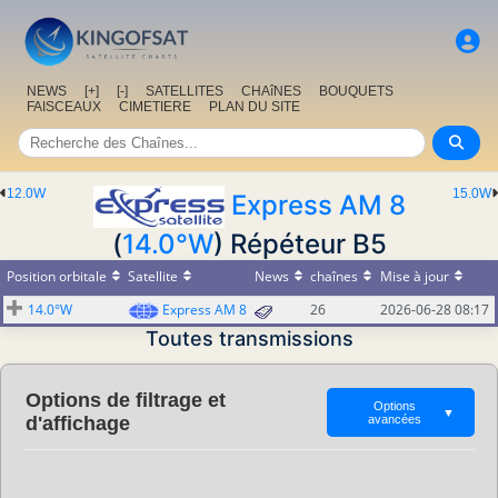
NEWS
[+]
[-]
SATELLITES
CHAîNES
BOUQUETS
FAISCEAUX
CIMETIERE
PLAN DU SITE
12.0W
15.0W
Express AM 8
(
14.0°W
) Répéteur B5
Position orbitale
Satellite
News
chaînes
Mise à jour
14.0°W
Express AM 8
26
2026-06-28 08:17
Toutes transmissions
Options de filtrage et
Options
▼
d'affichage
avancées