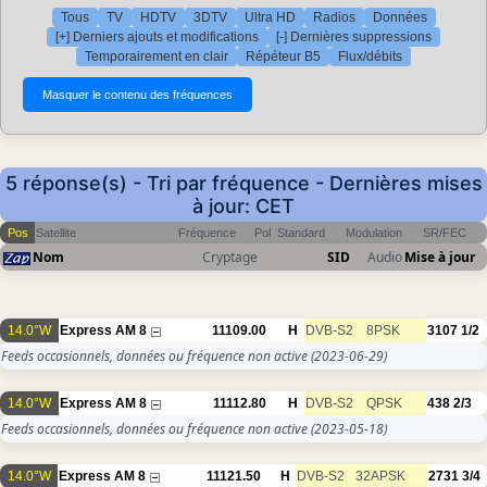
Tous
TV
HDTV
3DTV
Ultra HD
Radios
Données
[+] Derniers ajouts et modifications
[-] Dernières suppressions
Temporairement en clair
Répéteur B5
Flux/débits
5 réponse(s) - Tri par fréquence - Dernières mises
à jour: CET
Pos
Satellite
Fréquence
Pol
Standard
Modulation
SR/FEC
Nom
Cryptage
SID
Audio
Mise à jour
14.0°W
Express AM 8
11109.00
H
DVB-S2
8PSK
3107
1/2
Feeds occasionnels, données ou fréquence non active
(2023-06-29)
14.0°W
Express AM 8
11112.80
H
DVB-S2
QPSK
438
2/3
Feeds occasionnels, données ou fréquence non active
(2023-05-18)
14.0°W
Express AM 8
11121.50
H
DVB-S2
32APSK
2731
3/4