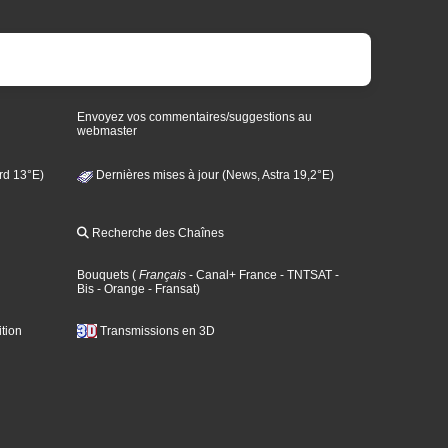
Envoyez vos commentaires/suggestions au
webmaster
rd 13°E)
Dernières mises à jour (News, Astra 19,2°E)
Recherche des Chaînes
Bouquets
(
Français
- Canal+ France
- TNTSAT
-
Bis
- Orange
- Fransat
)
tion
Transmissions en 3D