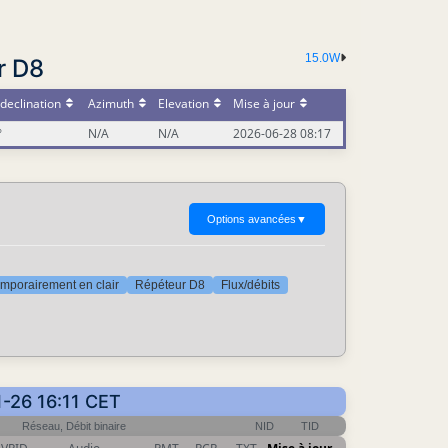
15.0W
r D8
declination
Azimuth
Elevation
Mise à jour
°
N/A
N/A
2026-06-28 08:17
Options avancées
▼
mporairement en clair
Répéteur D8
Flux/débits
1-26 16:11 CET
Réseau, Débit binaire
NID
TID