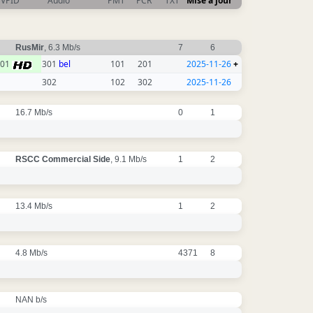
VPID
Audio
PMT
PCR
TXT
Mise à jour
RusMir
, 6.3 Mb/s
7
6
201
301
bel
101
201
2025-11-26
+
302
102
302
2025-11-26
16.7 Mb/s
0
1
RSCC Commercial Side
, 9.1 Mb/s
1
2
13.4 Mb/s
1
2
4.8 Mb/s
4371
8
NAN b/s