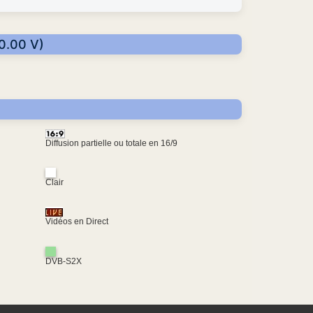
00.00 V)
Diffusion partielle ou totale en 16/9
Clair
Vidéos en Direct
DVB-S2X