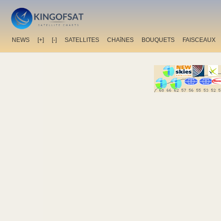
NEWS
[+]
[-]
SATELLITES
CHAîNES
BOUQUETS
FAISCEAUX