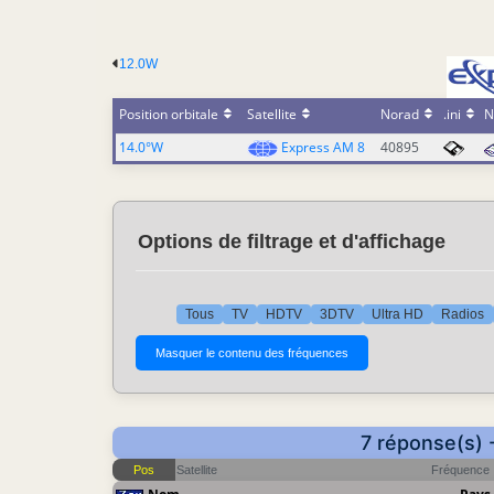
12.0W
Position orbitale
Satellite
Norad
.ini
N
14.0°W
Express AM 8
40895
Options de filtrage et d'affichage
Tous
TV
HDTV
3DTV
Ultra HD
Radios
7 réponse(s) 
Pos
Satellite
Fréquence