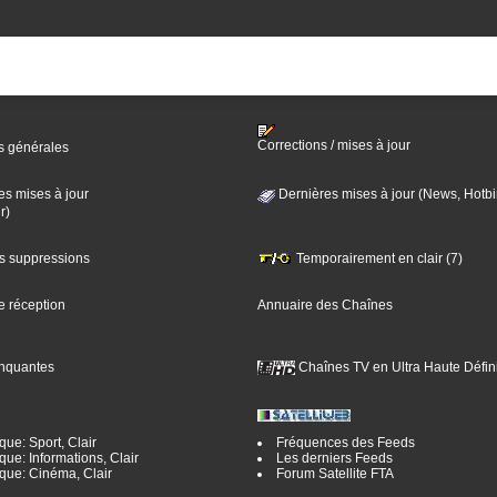
Corrections / mises à jour
s générales
es mises à jour
Dernières mises à jour (News, Hotbi
r)
es suppressions
Temporairement en clair (7)
e réception
Annuaire des Chaînes
nquantes
Chaînes TV en Ultra Haute Défini
ue: Sport, Clair
Fréquences des Feeds
ue: Informations, Clair
Les derniers Feeds
que: Cinéma, Clair
Forum Satellite FTA