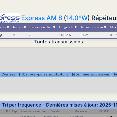
Express AM 8
(
14.0°W
) Répéteu
ews
chaînes
Chaines en clair
Longitude
Declination now
Max 
26
23
14.01°W
-0.02°
0.02
Toutes transmissions
Données
[+] Derniers ajouts et modifications
[-] Dernières suppressions
Te
- Tri par fréquence - Dernières mises à jour: 2025-1
Pol
Txp
Zone de couverture
Standard
Modulation
SR/FEC