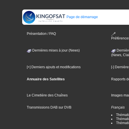
Page de démarrage
Présentation / FAQ
Préférence
Dernières mises à jour (News)
Dernièr
(News, Clai
[+] Derniers ajouts et modifications
[-] Dernièr
Annuaire des Satellites
Rapports d
Le Cimetière des Chaînes
Images ma
Transmissions DAB sur DVB
Français
Thématiq
Thématiq
Thémati