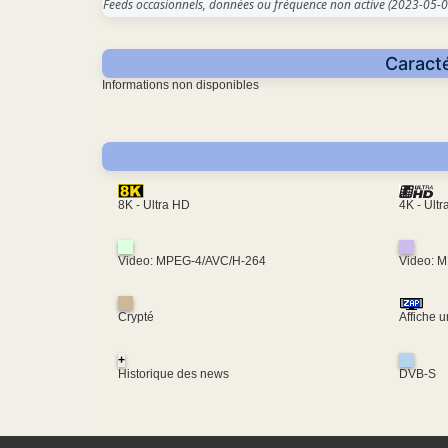
Feeds occasionnels, données ou fréquence non active
(2023-05-0
Caracté
Informations non disponibles
4K - Ult
8K - Ultra HD
Video: MPEG-4/AVC/H-264
Video: 
Crypté
Affiche 
+
Historique des news
DVB-S