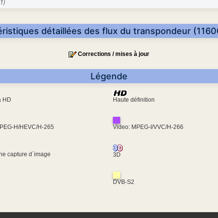
1)
ristiques détaillées des flux du transpondeur (116
Corrections / mises à jour
Légende
ra HD
Haute définition
MPEG-H/HEVC/H-265
Video: MPEG-I/VVC/H-266
une capture d´image
3D
DVB-S2