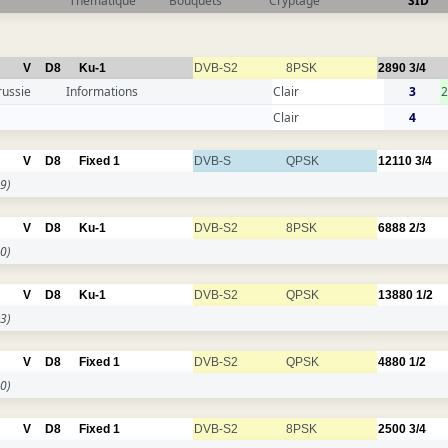
Thématique
Bouquets
Cryptage
SID
V
D8
Ku-1
DVB-S2
8PSK
2890
3/4
russie
Informations
Clair
3
Clair
4
V
D8
Fixed 1
DVB-S
QPSK
12110
3/4
9)
V
D8
Ku-1
DVB-S2
8PSK
6888
2/3
0)
V
D8
Ku-1
DVB-S2
QPSK
13880
1/2
3)
V
D8
Fixed 1
DVB-S2
QPSK
4880
1/2
0)
V
D8
Fixed 1
DVB-S2
8PSK
2500
3/4