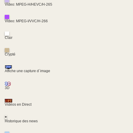
Video: MPEG-H/HEVC/H-265
Video: MPEG-I/VVC/H-266
Clair
Crypté
Affiche une capture d´image
3D
Vidéos en Direct
+
Historique des news