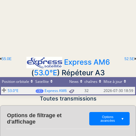
55.0E
52.5E
Express AM6
(
53.0°E
) Répéteur A3
Position orbitale
Satellite
News
chaînes
Mise à jour
53.0°E
Express AM6
32
2026-07-30 18:59
Toutes transmissions
Options de filtrage et
Options
▼
d'affichage
avancées