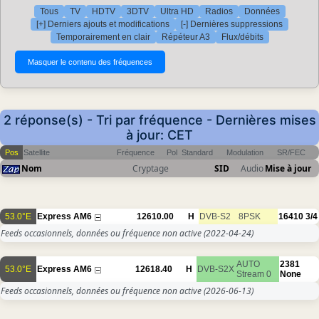
Tous
TV
HDTV
3DTV
Ultra HD
Radios
Données
[+] Derniers ajouts et modifications
[-] Dernières suppressions
Temporairement en clair
Répéteur A3
Flux/débits
2 réponse(s) - Tri par fréquence - Dernières mises
à jour: CET
Pos
Satellite
Fréquence
Pol
Standard
Modulation
SR/FEC
Nom
Cryptage
SID
Audio
Mise à jour
53.0°E
Express AM6
12610.00
H
DVB-S2
8PSK
16410
3/4
Feeds occasionnels, données ou fréquence non active
(2022-04-24)
AUTO
2381
53.0°E
Express AM6
12618.40
H
DVB-S2X
Stream 0
None
Feeds occasionnels, données ou fréquence non active
(2026-06-13)