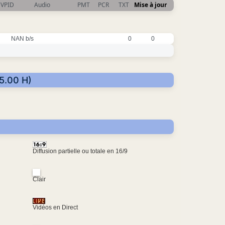
VPID
Audio
PMT
PCR
TXT
Mise à jour
NAN b/s
0
0
85.00 H)
Diffusion partielle ou totale en 16/9
Clair
Vidéos en Direct