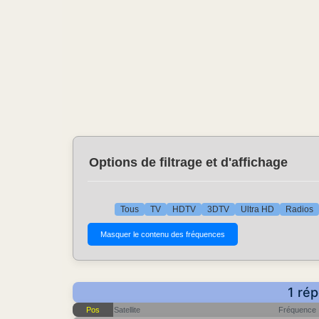
Options de filtrage et d'affichage
Tous
TV
HDTV
3DTV
Ultra HD
Radios
1 rép
Pos
Satellite
Fréquence