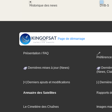
+
Historique des news
DVB-S
Page de démarrage
Présentation / FAQ
Préférence
Dernières mises à jour (News)
Dernièr
(News, Clai
[+] Derniers ajouts et modifications
[-] Dernièr
Annuaire des Satellites
Rapports d
Le Cimetière des Chaînes
Images ma