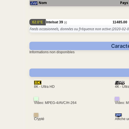
Nom
Pays
62.0°E
Intelsat 39
11485.00
Feeds occasionnels, données ou fréquence non active
(2020-02-0
Caracté
Informations non disponibles
4K - Ult
8K - Ultra HD
Video: MPEG-4/AVC/H-264
Video: 
Crypté
Affiche 