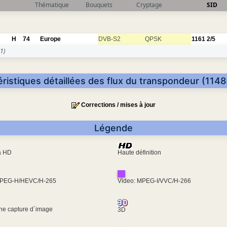
Thématique
Bouquets
Cryptage
SID
H
74
Europe
DVB-S2
QPSK
1161
2/5
1)
ristiques détaillées des flux du transpondeur (114
Corrections / mises à jour
Légende
ra HD
Haute définition
MPEG-H/HEVC/H-265
Video: MPEG-I/VVC/H-266
une capture d´image
3D