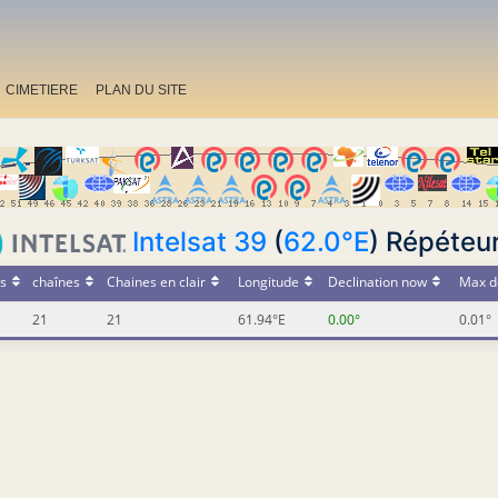
CIMETIERE
PLAN DU SITE
Intelsat 39
(
62.0°E
) Répéteu
s
chaînes
Chaines en clair
Longitude
Declination now
Max d
21
21
61.94°E
0.00°
0.01°