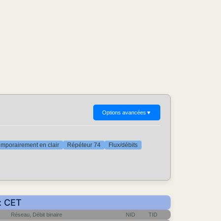
Options avancées
▼
mporairement en clair
Répéteur 74
Flux/débits
r: CET
Réseau, Débit binaire
NID
TID