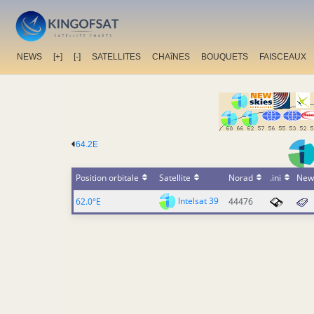
NEWS
[+]
[-]
SATELLITES
CHAîNES
BOUQUETS
FAISCEAUX
64.2E
Position orbitale
Satellite
Norad
.ini
New
Intelsat 39
62.0°E
44476