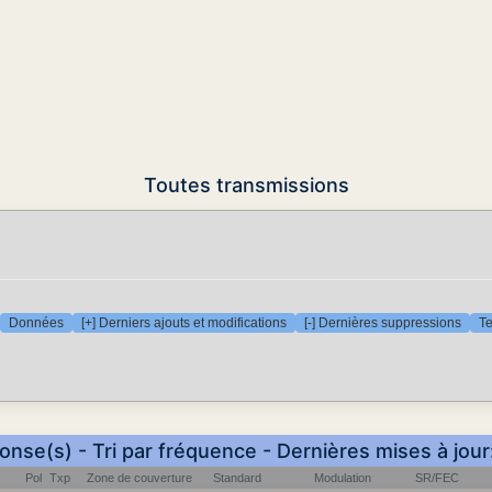
Toutes transmissions
Données
[+] Derniers ajouts et modifications
[-] Dernières suppressions
Te
onse(s) - Tri par fréquence - Dernières mises à jou
Pol
Txp
Zone de couverture
Standard
Modulation
SR/FEC