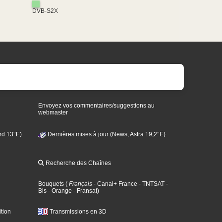
DVB-S2X
Envoyez vos commentaires/suggestions au
webmaster
rd 13°E)
Dernières mises à jour (News, Astra 19,2°E)
Recherche des Chaînes
Bouquets
(
Français
- Canal+ France
- TNTSAT
-
Bis
- Orange
- Fransat
)
tion
Transmissions en 3D