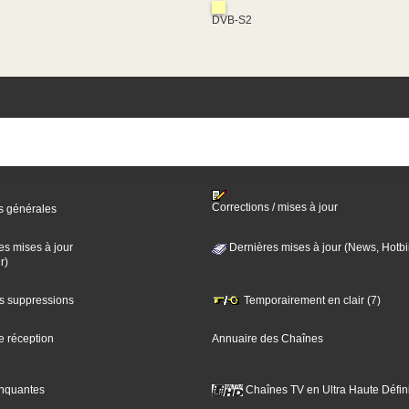
DVB-S2
Corrections / mises à jour
s générales
es mises à jour
Dernières mises à jour (News, Hotbi
r)
es suppressions
Temporairement en clair (7)
e réception
Annuaire des Chaînes
nquantes
Chaînes TV en Ultra Haute Défini