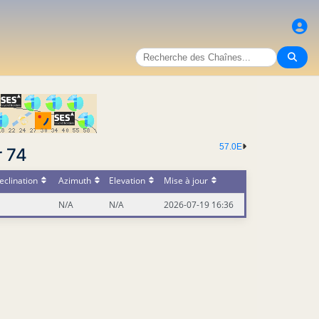
57.0E
r 74
eclination
Azimuth
Elevation
Mise à jour
N/A
N/A
2026-07-19 16:36