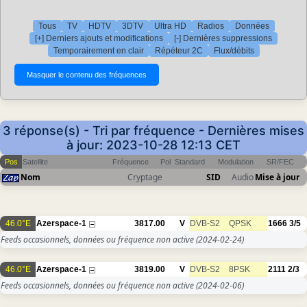
Tous
TV
HDTV
3DTV
Ultra HD
Radios
Données
[+] Derniers ajouts et modifications
[-] Dernières suppressions
Temporairement en clair
Répéteur 2C
Flux/débits
3 réponse(s) - Tri par fréquence - Dernières mises
à jour: 2023-10-28 12:13 CET
Pos
Satellite
Fréquence
Pol
Standard
Modulation
SR/FEC
Nom
Cryptage
SID
Audio
Mise à jour
46.0°E
Azerspace-1
3817.00
V
DVB-S2
QPSK
1666
3/5
Feeds occasionnels, données ou fréquence non active
(2024-02-24)
46.0°E
Azerspace-1
3819.00
V
DVB-S2
8PSK
2111
2/3
Feeds occasionnels, données ou fréquence non active
(2024-02-06)