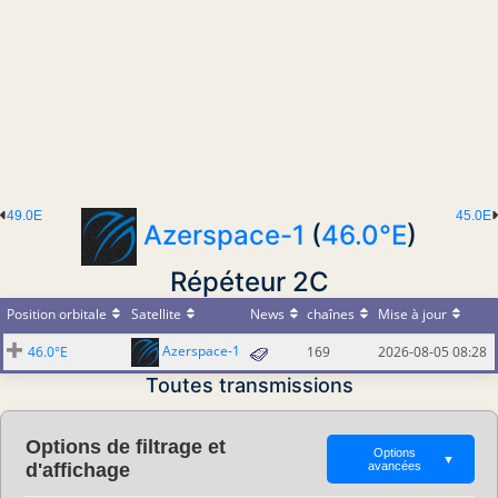
49.0E
45.0E
Azerspace-1
(
46.0°E
)
Répéteur 2C
Position orbitale
Satellite
News
chaînes
Mise à jour
Azerspace-1
46.0°E
169
2026-08-05 08:28
Toutes transmissions
Options de filtrage et
Options
▼
d'affichage
avancées