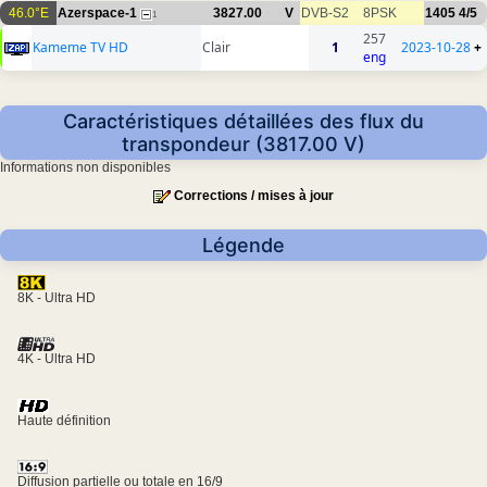
46.0°E
Azerspace-1
3827.00
V
DVB-S2
8PSK
1405
4/5
1
257
Kameme TV HD
Clair
1
2023-10-28
+
eng
Caractéristiques détaillées des flux du
transpondeur (3817.00 V)
Informations non disponibles
Corrections / mises à jour
Légende
8K - Ultra HD
4K - Ultra HD
Haute définition
Diffusion partielle ou totale en 16/9