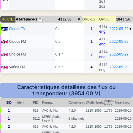
261
262
46.0°E
Azerspace-1
4132.50
V
DVB-S2
QPSK
1843
5/6
4
4112
Clouds TV
Clair
1
2022-05-29
+
eng
4113
Clouds FM
Clair
2
2022-05-29
eng
4114
Choice FM
Clair
3
2022-05-29
eng
4115
Safina FM
Clair
4
2022-05-29
eng
Caractéristiques détaillées des flux du
transpondeur (3954.00 V)
Aspect
SID
Ident.
PID
Format
Colorimetry
Width
Height
Mise à jour
Ratio
1
612
AVC 4, High
4:2:0
1920
1080
1.778
2026-08-10
MPEG Audio,
1
5112
2 channels
2026-08-10
Layer 2
2
613
AVC 4, High
4:2:0
1920
1080
1.778
2026-08-10
MPEG Audio,