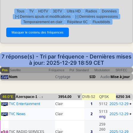
Tous
TV
HDTV
3DTV
Ultra HD
Radios
Données
[+] Derniers ajouts et modifications
[-] Dernières suppressions
Temporairement en clair
Répéteur 6C
Flux/débits
7 réponse(s) - Tri par fréquence - Dernières mises
à jour: 2025-12-29 18:59 CET
Pos
Satellite
Fréquence
Pol
Standard
Modulation
SR/FEC
Nom
Cryptage
SID
Audio
Mise à jour
46.0°E
Azerspace-1
3954.00
V
DVB-S2
QPSK
6250
3/4
3
TVC Entertainment
Clair
1
5112
2025-12-29
+
5113
TVC News
Clair
2
2025-12-29
+
eng
259
260
TVC RADIO SERVICES
Clair
3
2025-12-29