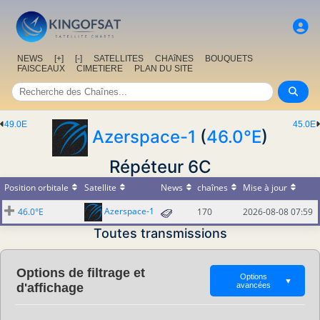
NEWS
[+]
[-]
SATELLITES
CHAîNES
BOUQUETS
FAISCEAUX
CIMETIERE
PLAN DU SITE
49.0E
45.0E
Azerspace-1
(
46.0°E
)
Répéteur 6C
Position orbitale
Satellite
News
chaînes
Mise à jour
Azerspace-1
46.0°E
170
2026-08-08 07:59
Toutes transmissions
Options de filtrage et
Options
▼
d'affichage
avancées