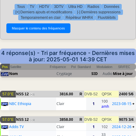
Tous
TV
HDTV
3DTV
Ultra HD
Radios
Données
[+] Derniers ajouts et modifications
[-] Dernières suppressions
Temporairement en clair
Répéteur WHR4
Flux/débits
4 réponse(s) - Tri par fréquence - Dernières mises
à jour: 2025-05-01 14:39 CET
Pos
Satellite
Fréquence
Pol
Standard
Modulation
SR/FEC
Nom
Cryptage
SID
Audio
Mise à jour
57.0°E
NSS 12
3816.00
R
DVB-S2
QPSK
2400
5/6
1
100
NBC Ethiopia
Clair
1
2023-08-15
+
amh
57.0°E
NSS 12
3858.00
R
DVB-S2
QPSK
9075
3/4
3
Addis TV
Clair
1
102
2024-12-26
+
33