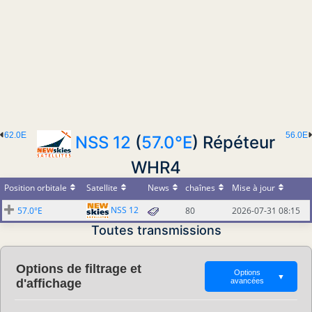
62.0E
56.0E
NSS 12
(
57.0°E
) Répéteur
WHR4
Position orbitale
Satellite
News
chaînes
Mise à jour
NSS 12
57.0°E
80
2026-07-31 08:15
Toutes transmissions
Options de filtrage et
Options
▼
d'affichage
avancées