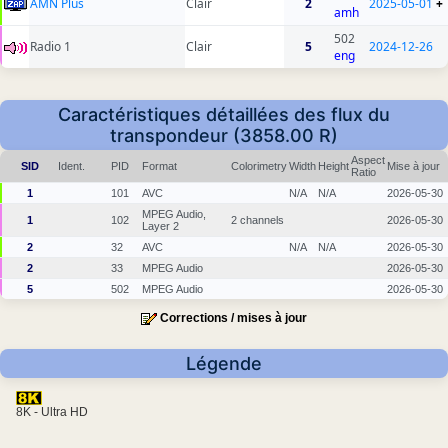
AMN Plus
Clair
2
2025-05-01
+
amh
502
Radio 1
Clair
5
2024-12-26
eng
Caractéristiques détaillées des flux du
transpondeur (3858.00 R)
Aspect
SID
Ident.
PID
Format
Colorimetry
Width
Height
Mise à jour
Ratio
1
101
AVC
N/A
N/A
2026-05-30
MPEG Audio,
1
102
2 channels
2026-05-30
Layer 2
2
32
AVC
N/A
N/A
2026-05-30
2
33
MPEG Audio
2026-05-30
5
502
MPEG Audio
2026-05-30
Corrections / mises à jour
Légende
8K - Ultra HD