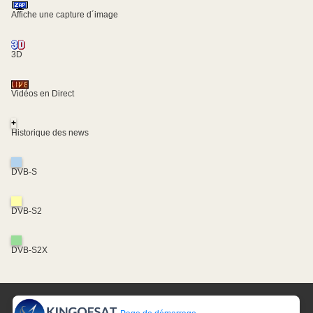
Affiche une capture d´image
3D
Vidéos en Direct
+
Historique des news
DVB-S
DVB-S2
DVB-S2X