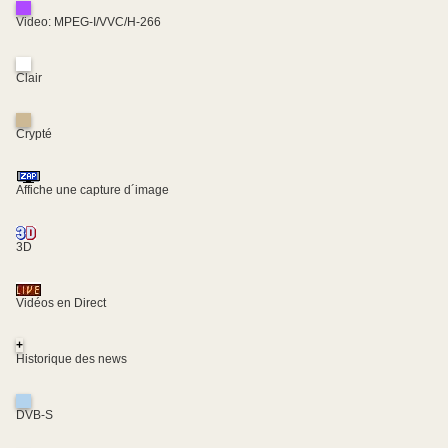
Video: MPEG-I/VVC/H-266
Clair
Crypté
Affiche une capture d´image
3D
Vidéos en Direct
+
Historique des news
DVB-S