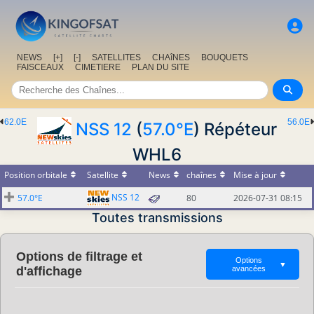
NEWS
[+]
[-]
SATELLITES
CHAîNES
BOUQUETS
FAISCEAUX
CIMETIERE
PLAN DU SITE
62.0E
56.0E
NSS 12
(
57.0°E
) Répéteur
WHL6
Position orbitale
Satellite
News
chaînes
Mise à jour
NSS 12
57.0°E
80
2026-07-31 08:15
Toutes transmissions
Options de filtrage et
Options
▼
d'affichage
avancées