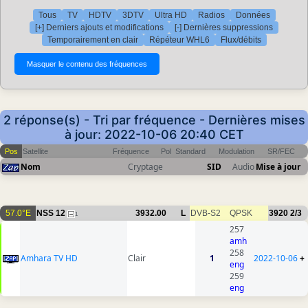
Tous
TV
HDTV
3DTV
Ultra HD
Radios
Données
[+] Derniers ajouts et modifications
[-] Dernières suppressions
Temporairement en clair
Répéteur WHL6
Flux/débits
2 réponse(s) - Tri par fréquence - Dernières mises
à jour: 2022-10-06 20:40 CET
Pos
Satellite
Fréquence
Pol
Standard
Modulation
SR/FEC
Nom
Cryptage
SID
Audio
Mise à jour
57.0°E
NSS 12
3932.00
L
DVB-S2
QPSK
3920
2/3
1
257
amh
258
Amhara TV HD
Clair
1
2022-10-06
+
eng
259
eng