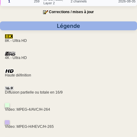
1
259
2 channels
2026-08-05
Layer 2
Corrections / mises à jour
Légende
8K - Ultra HD
4K - Ultra HD
Haute définition
Diffusion partielle ou totale en 16/9
Video: MPEG-4/AVC/H-264
Video: MPEG-H/HEVC/H-265