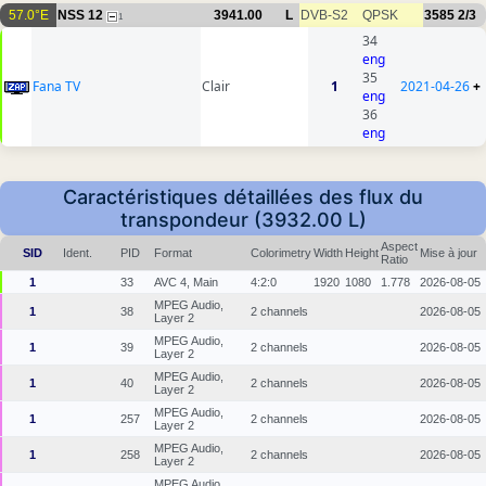
57.0°E
NSS 12
3941.00
L
DVB-S2
QPSK
3585
2/3
1
34
eng
35
Fana TV
Clair
1
2021-04-26
+
eng
36
eng
Caractéristiques détaillées des flux du
transpondeur (3932.00 L)
Aspect
SID
Ident.
PID
Format
Colorimetry
Width
Height
Mise à jour
Ratio
1
33
AVC 4, Main
4:2:0
1920
1080
1.778
2026-08-05
MPEG Audio,
1
38
2 channels
2026-08-05
Layer 2
MPEG Audio,
1
39
2 channels
2026-08-05
Layer 2
MPEG Audio,
1
40
2 channels
2026-08-05
Layer 2
MPEG Audio,
1
257
2 channels
2026-08-05
Layer 2
MPEG Audio,
1
258
2 channels
2026-08-05
Layer 2
MPEG Audio,