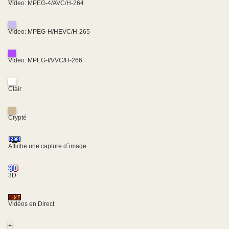
Video: MPEG-4/AVC/H-264
Video: MPEG-H/HEVC/H-265
Video: MPEG-I/VVC/H-266
Clair
Crypté
Affiche une capture d´image
3D
Vidéos en Direct
+