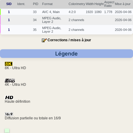
Aspect
SID
Ident.
PID
Format
Colorimetry
Width
Height
Mise à jour
Ratio
1
33
AVC 4, Main
4:2:0
1920
1080
1.778
2026-04-06
MPEG Audio,
1
34
2 channels
2026-04-06
Layer 2
MPEG Audio,
1
35
2 channels
2026-04-06
Layer 2
Corrections / mises à jour
Légende
8K - Ultra HD
4K - Ultra HD
Haute définition
Diffusion partielle ou totale en 16/9