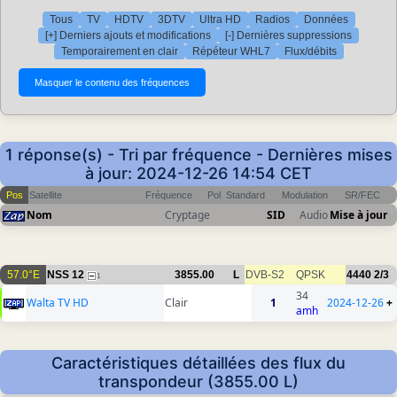
Tous
TV
HDTV
3DTV
Ultra HD
Radios
Données
[+] Derniers ajouts et modifications
[-] Dernières suppressions
Temporairement en clair
Répéteur WHL7
Flux/débits
1 réponse(s) - Tri par fréquence - Dernières mises
à jour: 2024-12-26 14:54 CET
Pos
Satellite
Fréquence
Pol
Standard
Modulation
SR/FEC
Nom
Cryptage
SID
Audio
Mise à jour
57.0°E
NSS 12
3855.00
L
DVB-S2
QPSK
4440
2/3
1
34
Walta TV HD
Clair
1
2024-12-26
+
amh
Caractéristiques détaillées des flux du
transpondeur (3855.00 L)