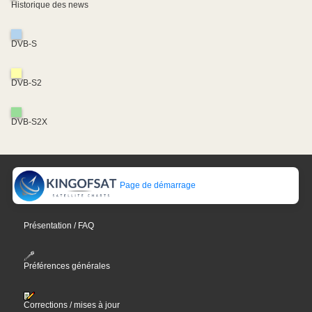
Historique des news
DVB-S
DVB-S2
DVB-S2X
Page de démarrage
Présentation / FAQ
Préférences générales
Corrections / mises à jour