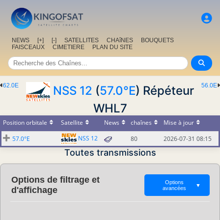
NEWS
[+]
[-]
SATELLITES
CHAîNES
BOUQUETS
FAISCEAUX
CIMETIERE
PLAN DU SITE
62.0E
56.0E
NSS 12
(
57.0°E
) Répéteur
WHL7
Position orbitale
Satellite
News
chaînes
Mise à jour
NSS 12
57.0°E
80
2026-07-31 08:15
Toutes transmissions
Options de filtrage et
Options
▼
d'affichage
avancées