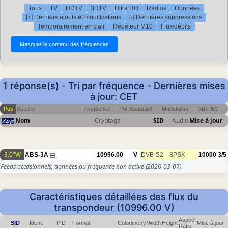
Tous
TV
HDTV
3DTV
Ultra HD
Radios
Données
[+] Derniers ajouts et modifications
[-] Dernières suppressions
Temporairement en clair
Répéteur M10
Flux/débits
1 réponse(s) - Tri par fréquence - Dernières mises
à jour: CET
Pos
Satellite
Fréquence
Pol
Standard
Modulation
SR/FEC
Nom
Cryptage
SID
Audio
Mise à jour
3.0°W
ABS-3A
10996.00
V
DVB-S2
8PSK
10000
3/5
Feeds occasionnels, données ou fréquence non active
(2026-03-07)
Caractéristiques détaillées des flux du
transpondeur (10996.00 V)
Aspect
SID
Ident.
PID
Format
Colorimetry
Width
Height
Mise à jour
Ratio