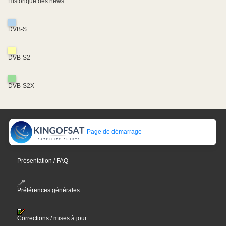
Historique des news
DVB-S
DVB-S2
DVB-S2X
Page de démarrage
Présentation / FAQ
Préférences générales
Corrections / mises à jour