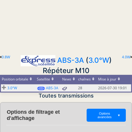
0.8W
4.0W
ABS-3A
(
3.0°W
)
Répéteur M10
Position orbitale
Satellite
News
chaînes
Mise à jour
3.0°W
ABS-3A
28
2026-07-30 19:01
Toutes transmissions
Options de filtrage et
Options
▼
d'affichage
avancées