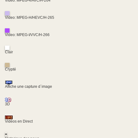
Video: MPEG-4/AVC/H-264
Video: MPEG-H/HEVC/H-265
Video: MPEG-I/VVC/H-266
Clair
Crypté
Affiche une capture d´image
3D
Vidéos en Direct
+