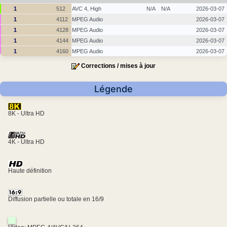
1
512
AVC 4, High
N/A
N/A
2026-03-07
1
4112
MPEG Audio
2026-03-07
1
4128
MPEG Audio
2026-03-07
1
4144
MPEG Audio
2026-03-07
1
4160
MPEG Audio
2026-03-07
Corrections / mises à jour
Légende
8K - Ultra HD
4K - Ultra HD
Haute définition
Diffusion partielle ou totale en 16/9