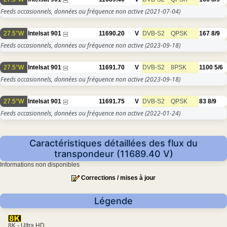
Feeds occasionnels, données ou fréquence non active
(2021-07-04)
27.5°W
Intelsat 901
11690.20
V
DVB-S2
QPSK
167
8/9
Feeds occasionnels, données ou fréquence non active
(2023-09-18)
27.5°W
Intelsat 901
11691.70
V
DVB-S2
8PSK
1100
5/6
Feeds occasionnels, données ou fréquence non active
(2023-09-18)
27.5°W
Intelsat 901
11691.75
V
DVB-S2
QPSK
83
8/9
Feeds occasionnels, données ou fréquence non active
(2022-01-24)
Caractéristiques détaillées des flux du
transpondeur (11689.40 V)
Informations non disponibles
Corrections / mises à jour
Légende
8K - Ultra HD