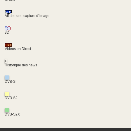
Affiche une capture d´image
3D
Vidéos en Direct
+
Historique des news
DVB-S
DVB-S2
DVB-S2X