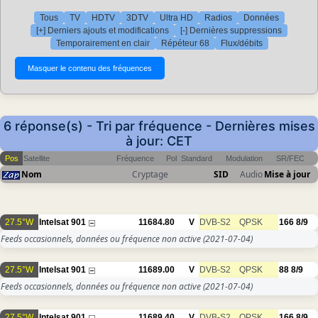
Tous
TV
HDTV
3DTV
Ultra HD
Radios
Données
[+] Derniers ajouts et modifications
[-] Dernières suppressions
Temporairement en clair
Répéteur 68
Flux/débits
6 réponse(s) - Tri par fréquence - Dernières mises
à jour: CET
Pos
Satellite
Fréquence
Pol
Standard
Modulation
SR/FEC
Nom
Cryptage
SID
Audio
Mise à jour
27.5°W
Intelsat 901
11684.80
V
DVB-S2
QPSK
166
8/9
Feeds occasionnels, données ou fréquence non active
(2021-07-04)
27.5°W
Intelsat 901
11689.00
V
DVB-S2
QPSK
88
8/9
Feeds occasionnels, données ou fréquence non active
(2021-07-04)
27.5°W
Intelsat 901
11689.40
V
DVB-S2
QPSK
166
8/9