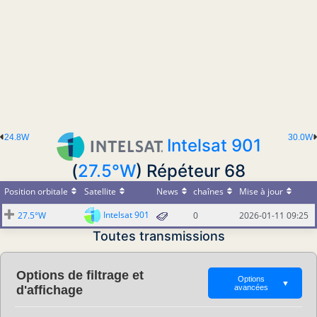
24.8W
30.0W
Intelsat 901
(
27.5°W
) Répéteur 68
Position orbitale
Satellite
News
chaînes
Mise à jour
Intelsat 901
27.5°W
0
2026-01-11 09:25
Toutes transmissions
Options de filtrage et
Options
▼
d'affichage
avancées