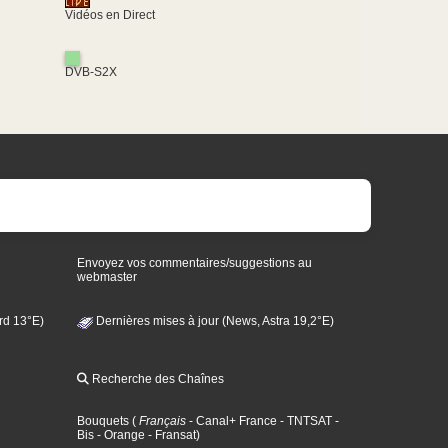
Vidéos en Direct
DVB-S2X
Envoyez vos commentaires/suggestions au
webmaster
rd 13°E)
Dernières mises à jour (News, Astra 19,2°E)
Recherche des Chaînes
Bouquets
(
Français
- Canal+ France
- TNTSAT
-
Bis
- Orange
- Fransat
)