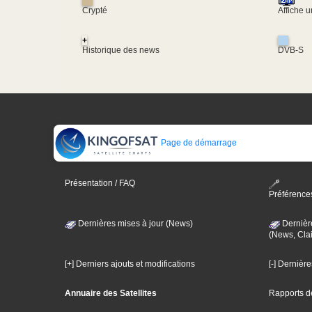
Crypté
Affiche 
+
Historique des news
DVB-S
Page de démarrage
Présentation / FAQ
Préférence
Dernières mises à jour (News)
Dernièr
(News, Clai
[+] Derniers ajouts et modifications
[-] Dernièr
Annuaire des Satellites
Rapports d