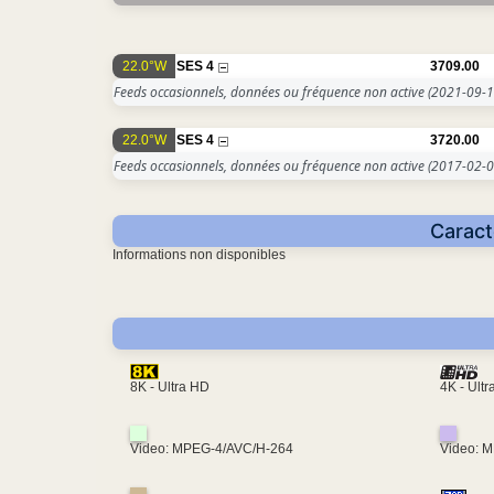
22.0°W
SES 4
3709.00
Feeds occasionnels, données ou fréquence non active
(2021-09-1
22.0°W
SES 4
3720.00
Feeds occasionnels, données ou fréquence non active
(2017-02-0
Caract
Informations non disponibles
4K - Ult
8K - Ultra HD
Video: MPEG-4/AVC/H-264
Video: 