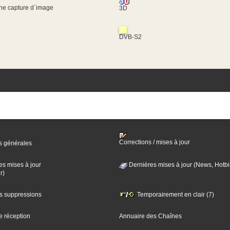
une capture d´image
3D
DVB-S2
Corrections / mises à jour
s générales
es mises à jour
Dernières mises à jour (News, Hotbi
r)
es suppressions
Temporairement en clair (7)
e réception
Annuaire des Chaînes