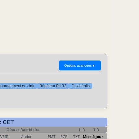
Options avancées
▼
porairement en clair
Répéteur EHR2
Flux/débits
r: CET
Réseau, Débit binaire
NID
TID
VPID
Audio
PMT
PCR
TXT
Mise à jour