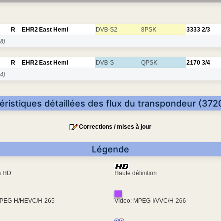
R
EHR2
East Hemi
DVB-S2
8PSK
3333
2/3
8)
R
EHR2
East Hemi
DVB-S
QPSK
2170
3/4
4)
éristiques détaillées des flux du transpondeur (372
Corrections / mises à jour
Légende
ra HD
Haute définition
MPEG-H/HEVC/H-265
Video: MPEG-I/VVC/H-266