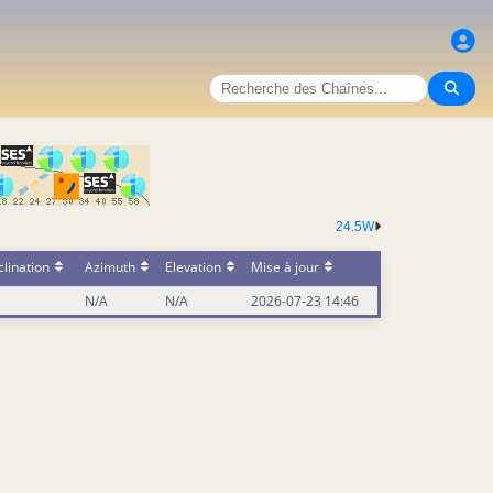
24.5W
lination
Azimuth
Elevation
Mise à jour
N/A
N/A
2026-07-23 14:46