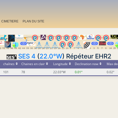
CIMETIERE
PLAN DU SITE
SES 4
(
22.0°W
) Répéteur EHR2
chaînes
Chaines en clair
Longitude
Declination now
Max dec
101
78
22.03°W
0.01°
0.02°