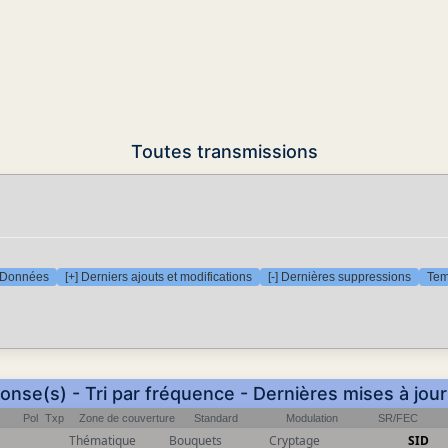
Toutes transmissions
Données
[+] Derniers ajouts et modifications
[-] Dernières suppressions
Tem
onse(s) - Tri par fréquence - Dernières mises à jou
Pol
Txp
Zone de couverture
Standard
Modulation
SR/FEC
Thématique
Bouquets
Cryptage
SID