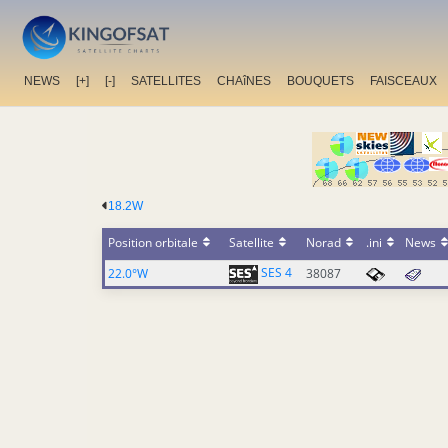
NEWS
[+]
[-]
SATELLITES
CHAîNES
BOUQUETS
FAISCEAUX
18.2W
Position orbitale
Satellite
Norad
.ini
News
SES 4
22.0°W
38087