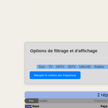
Options de filtrage et d'affichage
Tous
TV
HDTV
3DTV
Ultra HD
Radios
2 rép
Pos
Satellite
Fréquence
Nom
Pays