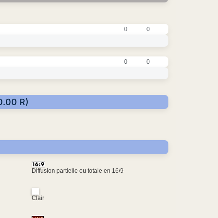
0
0
0
0
0.00 R)
Diffusion partielle ou totale en 16/9
Clair