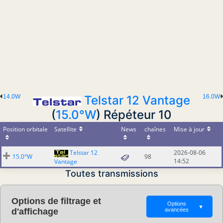
14.0W
Telstar 12 Vantage
16.0W
(
15.0°W
) Répéteur 10
Position orbitale
Satellite
News
chaînes
Mise à jour
Telstar 12
2026-08-06
15.0°W
98
14:52
Vantage
Toutes transmissions
Options de filtrage et
Options
▼
d'affichage
avancées